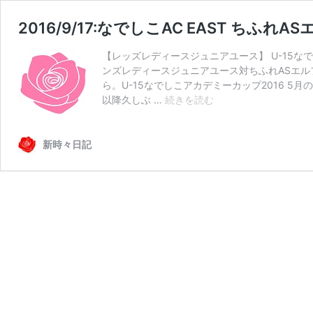
2016/9/17:なでしこAC EAST ちふ
【レッズレディースジュニアユース】 U-15なで
ンズレディースジュニアユース対ちふれASエル
ら。U-15なでしこアカデミーカップ2016 5月の初
2016/9/17:
以降久しぶ …
続きを読む
な
で
し
新時々日記
こ
AC
EAST
ち
ふ
れ
AS
エ
ル
フ
ェ