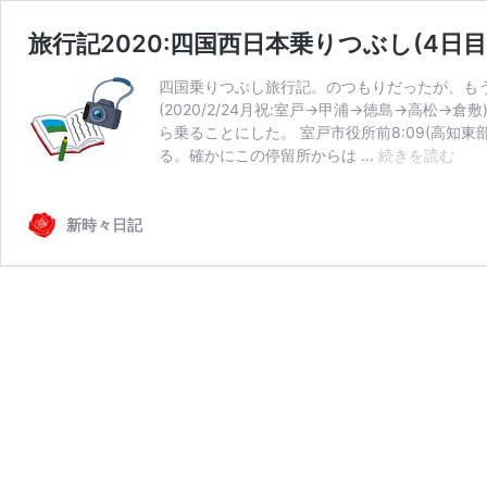
旅行記2020:四国西日本乗りつぶし(4日目
四国乗りつぶし旅行記。のつもりだったが、もう
(2020/2/24月祝:室戸→甲浦→徳島→高松
ら乗ることにした。 室戸市役所前8:09(高知東
旅
る。確かにこの停留所からは …
続きを読む
行
記
2020
新時々日記
四
国
西
日
本
乗
り
つ
ぶ
し
(4