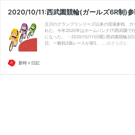
2020/10/11:西武園競輪(ガールズ6R制)
立川のグランプリシリーズ以来の現場参戦。ガー
れた。今年2020年はホームバンク(?)西武
になった。 ・2020/10/11(日曜):西武園
202
日、一般戦3個レースが第5、 …
続きを読む
西
武
園
新時々日記
競
輪
(ガ
ー
ル
ズ
6R
制)
参
戦
記