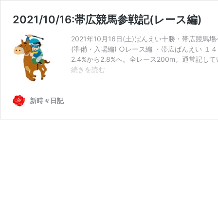
2021/10/16:帯広競馬参戦記(レース編)
2021年10月16日(土)ばんえい十勝・帯広競馬
(準備・入場編) ○レース編 ・帯広ばんえい
2.4%から2.8%へ。全レース200m。通常記してい
2021/10/16:
続きを読む
帯
広
競
新時々日記
馬
参
戦
記
(レ
ー
ス
編)