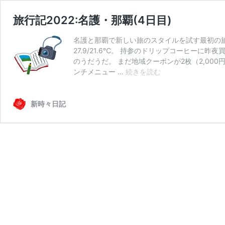
旅行記2022:名護・那覇(4日目)
名護と那覇で新しい旅のスタイルを試す最初の旅行記（
27.9/21.6℃。 持参のドリップコーヒーに
のうだうだ。 まだ地域クーポンが2枚（2,000円
旅
ンチメニュー …
続きを読む
行
記
2022:
新時々日記
名
護・
那
覇
(4
日
目)