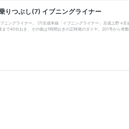
乗りつぶし(7) イブニングライナー
ブニングライナー。 (7)京成本線「イブニングライナー」京成上野→京
00発まで40分おき、その後は1時間おきの正時発のダイヤ。201号から奇