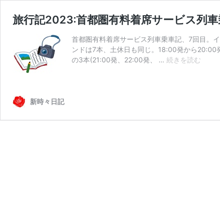
旅行記2023:首都圏有料着席サービス列車
首都圏有料着席サービス列車乗車記、7回目。イ
ンドは7本、土休日も同じ。18:00発から20:
旅
の3本(21:00発、22:00発、 …
続きを読む
行
記
2023:
首
新時々日記
都
圏
有
料
着
席
サ
ー
ビ
ス
列