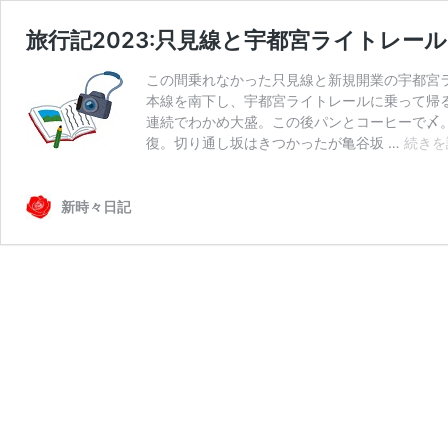
旅行記2023:只見線と宇都宮ライトレール(
この間乗れなかった只見線と新規開業の宇都宮ライト
本線を南下し、宇都宮ライトレールに乗って帰る
連続でわかめ大盛。この後パンとコーヒーで〆。
復。切り通し坂はきつかったが亀谷坂 …
続きを
新時々日記