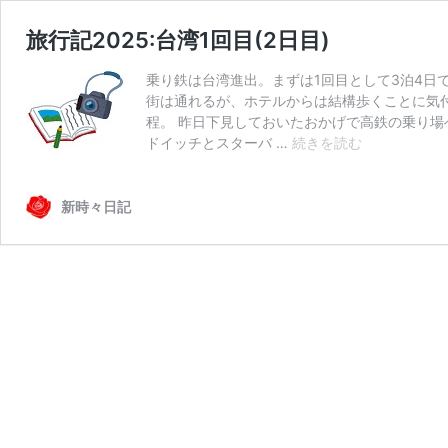
旅行記2025:台湾1回目(2日目)
乗り鉄は台湾進出。まずは1回目として3泊4日で。 ○
街は通れるが、ホテルからは結構歩くことに気付く（
程。 昨日下見しておいたおかげで高鉄の乗り
旅
ドイッチとスターバ …
続きを読む
行
記
2025:
新時々日記
台
湾
1
回
目
(2
日
目)