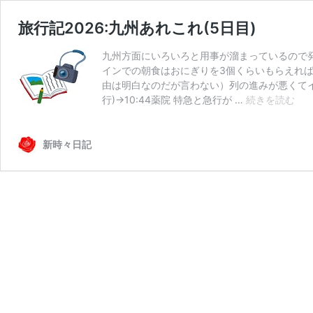
旅行記2026:九州あれこれ(5日目)
九州方面にいろいろと用事が溜まっているので発作的
インでの朝食はおにぎりを3個くらいもらえれ
由は明白なのだが言わない）列の進みが悪くてイラ
旅
行)→10:44薬院 特急と急行が …
続きを読む
行
記
202
新時々日記
九
州
あ
れ
こ
れ
(5
日
目)