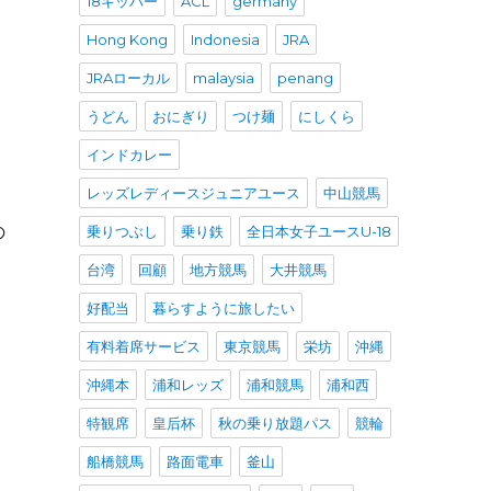
18キッパー
ACL
germany
Hong Kong
Indonesia
JRA
JRAローカル
malaysia
penang
うどん
おにぎり
つけ麺
にしくら
インドカレー
。
レッズレディースジュニアユース
中山競馬
乗りつぶし
乗り鉄
全日本女子ユースU-18
の
：
台湾
回顧
地方競馬
大井競馬
好配当
暮らすように旅したい
有料着席サービス
東京競馬
栄坊
沖縄
沖縄本
浦和レッズ
浦和競馬
浦和西
特観席
皇后杯
秋の乗り放題パス
競輪
船橋競馬
路面電車
釜山