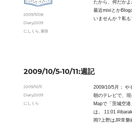
たから、何だかよかっ
最近mixiとかBl
投
2009/11/08
いませんか？私も
稿
カ
Diary2009
日:
テ
タ
にしくら
,
栄坊
ゴ
グ
リ
ー
2009/10/5-10/11:週記
投
2009/10/11
2009/10/5月
稿
カ
Diary2009
朝のテレビで、現
日:
テ
タ
にしくら
Mapで「茨城空
ゴ
グ
は。 11:01 #i
リ
ー
岡?上野はJR常磐線