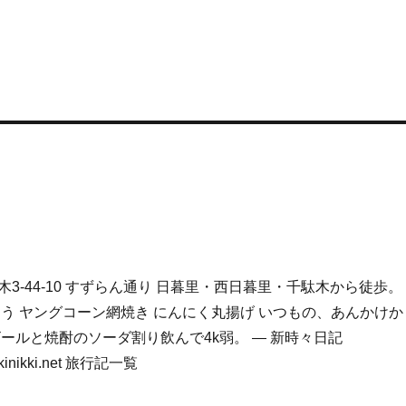
3-44-10 すずらん通り 日暮里・西日暮里・千駄木から徒歩。
ろう ヤングコーン網焼き にんにく丸揚げ いつもの、あんかけか
ールと焼酎のソーダ割り飲んで4k弱。 — 新時々日記
dokinikki.net 旅行記一覧