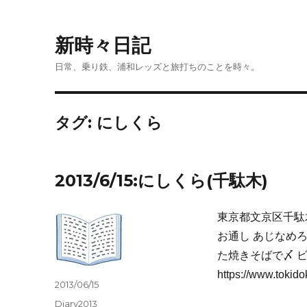
新時々日記
日常、乗り鉄、浦和レッズと旅打ちのことを時々。
タグ:
にしくら
2013/6/15:にしくら(千駄木)
東京都文京区千駄木
お通し あじなめ
た焼きそばで〆 ビ
https://www.toki
投
2013/06/15
稿
カ
Diary2013