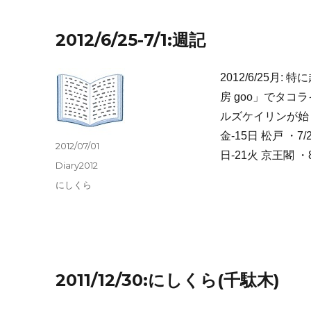
2012/6/25-7/1:週記
2012/6/25
房 goo」でタコ
ルズケイリンが始まる
金-15日 松戸 ・7/
投
2012/07/01
日-21火 京王閣 ・
稿
カ
Diary2012
日:
テ
タ
にしくら
ゴ
グ
リ
ー
2011/12/30:にしくら(千駄木)