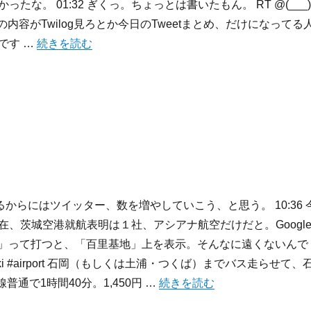
たな。 01:32 ぎくっ。ちょっとは書いたもん。 RT @(___)
ogの内容がTwilog見ろとか今日のTweetまとめ、だけになってる
“2009/11/2-11/8:週記” の
です …
続きを読む
： やるからにはツイッター、数を増やしていこう、と思う。 10:36 
在、茨城空港就航表明は１社、アシアナ航空だけだと。Googl
港」って打つと、「百里基地」上を表示。そんなに遠くないんで
baraki #airport 石岡（もしくは土浦・つくば）までバス走らせて、
“2009/10/5-10/11:週記” の
普通で1時間40分。1,450円 …
続きを読む