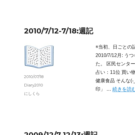
ー
2010/7/12-7/18:週記
※当初、日ごとの
2010/7/12
た。 区民センタ
占い：11位 買
投
2010/07/18
健康食品 そんな(
稿
カ
Diary2010
“2010/7/1
日:
印」 …
続きを読
テ
タ
にしくら
ゴ
グ
リ
ー
2009/12/7-12/13:週記