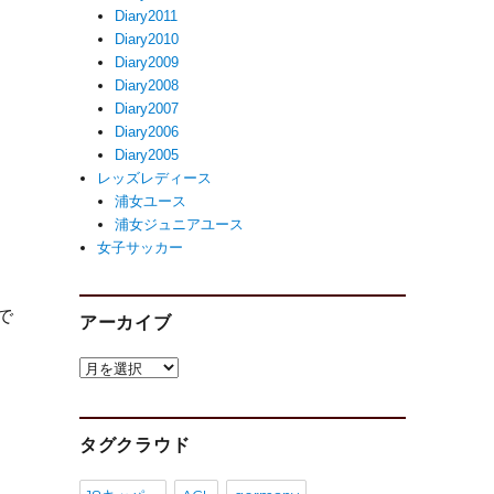
Diary2011
Diary2010
Diary2009
Diary2008
Diary2007
Diary2006
Diary2005
レッズレディース
浦女ユース
浦女ジュニアユース
女子サッカー
。
で
アーカイブ
ア
ー
と
カ
イ
タグクラウド
ブ