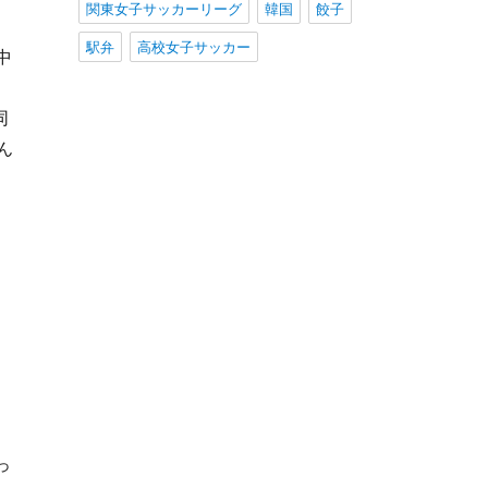
関東女子サッカーリーグ
韓国
餃子
駅弁
高校女子サッカー
中
、
同
ん
ロ
っ