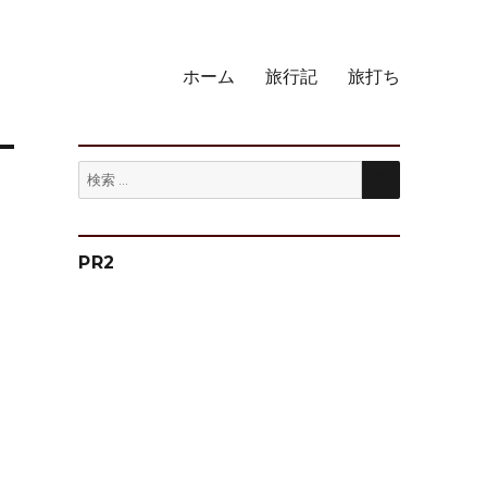
ホーム
旅行記
旅打ち
検
検
索
索:
PR2