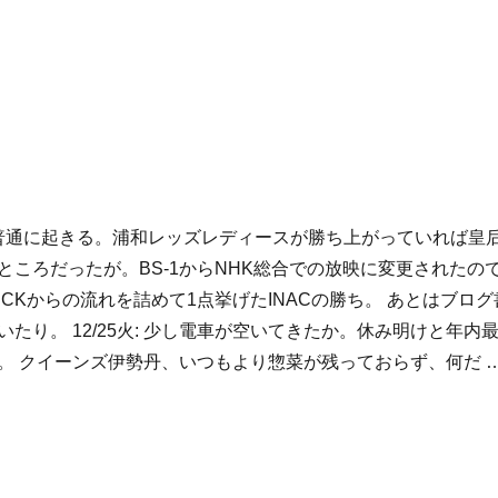
4月祝: 普通に起きる。浦和レッズレディースが勝ち上がっていれば皇
ところだったが。BS-1からNHK総合での放映に変更されたの
CKからの流れを詰めて1点挙げたINACの勝ち。 あとはブログ
たり。 12/25火: 少し電車が空いてきたか。休み明けと年内
。 クイーンズ伊勢丹、いつもより惣菜が残っておらず、何だ 
30:週記” の