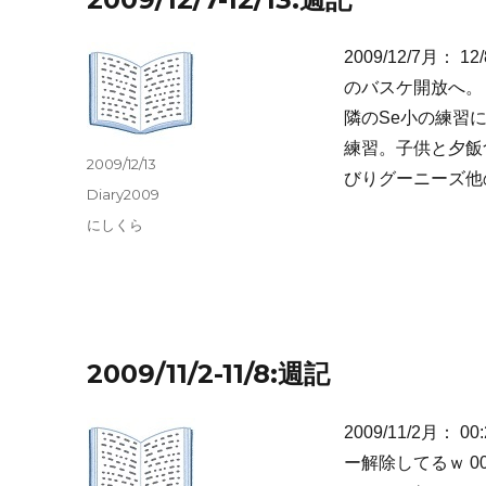
2009/12/7
のバスケ開放へ。 1
隣のSe小の練習に
練習。子供と夕飯食
投
2009/12/13
びりグーニーズ他
稿
カ
Diary2009
日:
テ
タ
にしくら
ゴ
グ
リ
ー
2009/11/2-11/8:週記
2009/11/2月： 
ー解除してるｗ 0