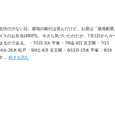
月: 特に起伏の少ない日。築地の銀行は並んだけど。お昼は「築地創菜
ライスのお弁当(490円)。 今さら気づいたのだが、7月1日からガ
のである。 ・7/1日-3火 平塚 ・7/6金-8日 京王閣 ・7/13
24火-26木 松戸 ・8/4土-6月 京王閣 ・8/13月-15水 平塚 ・8/19
“2012/6/25-7/1:週記” の
8/ …
続きを読む