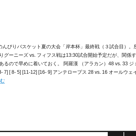
月祝： のんびりバスケット夏の大会「岸本杯」最終戦（３試合目）。
グーニーズ vs. フィフス戦は13:30試合開始予定だが、関係
るので早めに着いておく。 阿羅漢 （アラカン）48 vs. 33 ジ
 7] [ 8- 5] [11-12] [16- 9] アンテロープス 28 vs. 16 オールウェ
/21-9/27:週記” の
む