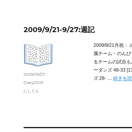
2009/9/21-9/27:週記
2009/9/21
属チーム・のんびり
るチームの試合もあ
ーダンズ 48-33 [13-
投
2009/09/27
“2009/9
ズ 28- …
続きを読
稿
カ
Diary2009
日:
テ
タ
にしくら
ゴ
グ
リ
ー