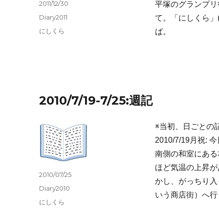
投
2011/12/30
平塚のグランプリ
稿
カ
Diary2011
て。「にしくら」(
日:
テ
タ
にしくら
ば。
ゴ
グ
リ
ー
2010/7/19-7/25:週記
※当初、日ごとの
2010/7/19
南側の和室にある
ほど気温の上昇が
投
2010/07/25
かし、がっちり入
稿
カ
Diary2010
日:
いう商店街）へ行
テ
タ
にしくら
ゴ
グ
リ