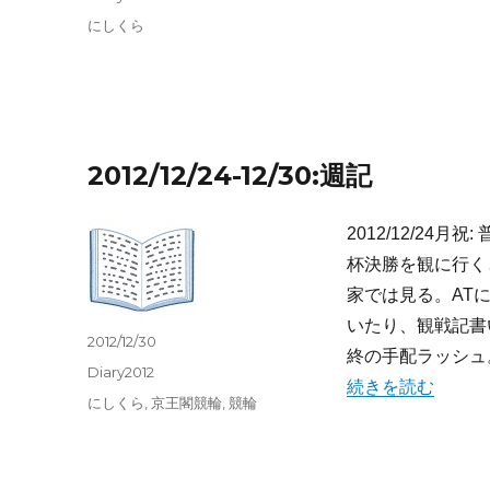
日:
テ
タ
にしくら
ゴ
グ
リ
ー
2012/12/24-12/30:週記
2012/12/2
杯決勝を観に行く
家では見る。ATに
いたり、観戦記書い
投
2012/12/30
終の手配ラッシュ
稿
カ
Diary2012
“2012/12/24-12/
日:
続きを読む
テ
タ
にしくら
,
京王閣競輪
,
競輪
ゴ
グ
リ
ー