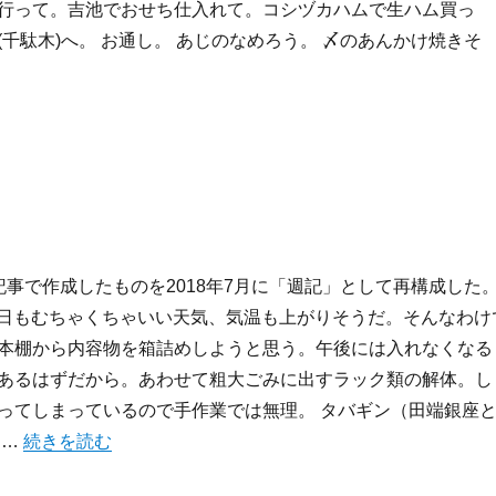
行って。吉池でおせち仕入れて。コシヅカハムで生ハム買っ
千駄木)へ。 お通し。 あじのなめろう。 〆のあんかけ焼きそ
記事で作成したものを2018年7月に「週記」として再構成した
月祝: 今日もむちゃくちゃいい天気、気温も上がりそうだ。そんなわけ
本棚から内容物を箱詰めしようと思う。午後には入れなくなる
あるはずだから。あわせて粗大ごみに出すラック類の解体。し
ってしまっているので手作業では無理。 タバギン（田端銀座
“2010/7/19-7/25:週記” の
 …
続きを読む