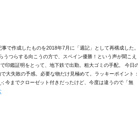
記事で作成したものを2018年7月に「週記」として再構成した
月: うつらうつらする向こうの方で、スペイン優勝！という声が聞こえ
ーで印鑑証明をとって、地下鉄で出勤。粗大ゴミの手配。 今日
い物で大失敗の予感。必要な物だけ見極めて。ラッキーポイント
-_-; 今までクローゼット付きだったけど、今度は違うので「無
2-7/18:週記” の
む