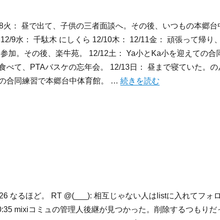
月： 12/8火： 昼で出て、子供の三者面談へ。その後、いつもの本郷台
2/9水： 千駄木 にしくら 12/10木： 12/11金： 頑張って帰り
参加。その後、楽牛苑。 12/12土： Ya小とKa小を迎えての合
べて、PTAバスケの忘年会。 12/13日： 昼まで寝ていた。の
“2009/12/7-12/13:週記” の
の合同練習で本郷台中体育館。 …
続きを読む
00:26 なるほど。 RT @(___): 相互じゃない人はlistに入れてフォ
0:35 mixiコミュの管理人後継が見つかった。削除するつもりだ