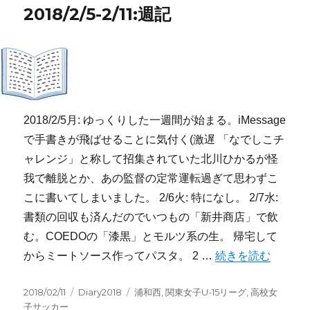
ー
2018/2/5-2/11:週記
2018/2/5月: ゆっくりした一週間が始まる。iMessage
で手書きが飛ばせることに気付く(激遅 「なでしこチ
ャレンジ」と称して招集されていた北川ひかるが怪
我で離脱とか、あの監督の定常運転過ぎて思わずこ
こに書いてしまいました。 2/6火: 特になし。 2/7水:
書類の回収も済んだのでいつもの「新井商店」で飲
む。COEDOの「漆黒」とモルツ系の生。 帰宅して
“2018/2/5-2/11:週
からミートソース作ってパスタ。 2 …
続きを読む
投
カ
タ
2018/02/11
Diary2018
浦和西
,
関東女子U-15リーグ
,
高校女
稿
テ
グ
子サッカー