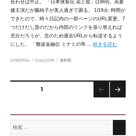
合わせは中止。 「日本侠客伝 花と龍」(1969)。高倉
健主演だが藤純子が美人過ぎて困る。 1/19火: 時間が
できたので、時々日記内の一部ページのURL変更。7
つだけだし昔のだから内部のリンクを張り替えれば
充分だろうが、念のため過去URLから転送するよう
“2016/1/18-1/24:週
にした。 「難波金融伝 ミナミの帝 …
続きを読む
投
カ
タ
2016/01/24
Diary2016
浦和西
稿
テ
グ
日:
ゴ
リ
ー
投
固定ページ
1
次の
稿
ペー
ジ
の
検
検
ペ
索:
索