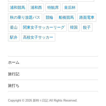
浦和競馬
浦和西
特観席
皇后杯
秋の乗り放題パス
競輪
船橋競馬
路面電車
釜山
関東女子サッカーリーグ
韓国
餃子
駅弁
高校女子サッカー
ホーム
旅行記
旅打ち
Copyright © 2026
新時々日記
All Rights Reserved.