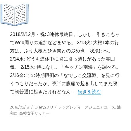
2018/2/12月・祝: 3連休最終日。しかし、引きこもっ
てWeb周りの追加などをやる。 2/13火: 大根1本の行
方は、ぶり大根とひき肉との炒め煮、浅漬けへ。
2/14水: どうも連休中に隣に引っ越しがあった雰囲
気。 2/15木: 特になし。「キッチン南海」を調べる。
2/16金: この時期恒例の「なでしこ交流戦」を見に行
くつもりだったが、夜半に腹痛で起き出してまた寝
“2018/2/12-2/18:週記” の
て朝普通に起きたけれどなん …
続きを読む
投
カ
タ
2018/02/18
Diary2018
レッズレディースジュニアユース
,
浦
稿
テ
グ
和西
,
高校女子サッカー
日:
ゴ
リ