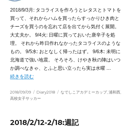
2018/9/3月: タコライスを作ろうとレタスとトマトを
買って、それからハムを買ったらすっかりひき肉と
チーズを買うのを忘れて店を出てから気付く展開。
大丈夫か。 9/4火: 日曜に買っておいた唐辛子を処
理。 それから昨日作れなかったタコライスのような
もの。 9/5水: おとなしく帰ったはず。 9/6木: 未明に
北海道で強い地震。 そろそろ、けやき秋の陣はいつ
か調べなきゃ、とふと思い立ったら実は水曜 …
“2018/9/3-9/9:週記” の
続きを読む
投
カ
タ
2018/09/09
Diary2018
なでしこアカデミーカップ
,
浦和西
,
稿
テ
グ
高校女子サッカー
日:
ゴ
リ
ー
2018/2/12-2/18:週記