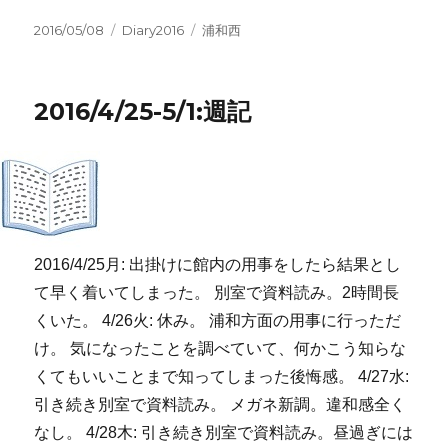
投
カ
タ
2016/05/08
Diary2016
浦和西
稿
テ
グ
日:
ゴ
リ
2016/4/25-5/1:週記
ー
2016/4/25月: 出掛けに館内の用事をしたら結果とし
て早く着いてしまった。 別室で資料読み。2時間長
くいた。 4/26火: 休み。 浦和方面の用事に行っただ
け。 気になったことを調べていて、何かこう知らな
くてもいいことまで知ってしまった後悔感。 4/27水:
引き続き別室で資料読み。 メガネ新調。違和感全く
なし。 4/28木: 引き続き別室で資料読み。昼過ぎには