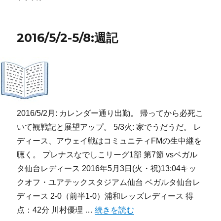
日:
ゴ
リ
ー
2016/5/2-5/8:週記
2016/5/2月: カレンダー通り出勤。 帰ってから必死こ
いて観戦記と展望アップ。 5/3火: 家でうだうだ。 レ
ディース、アウェイ戦はコミュニティFMの生中継を
聴く。 プレナスなでしこリーグ1部 第7節 vsベガル
タ仙台レディース 2016年5月3日(火・祝)13:04キッ
クオフ・ユアテックスタジアム仙台 ベガルタ仙台レ
ディース 2‐0（前半1-0）浦和レッズレディース 得
“2016/5/2-5/8:週記” の
点：42分 川村優理 …
続きを読む