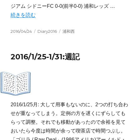
ジアム シドニーFC 0-0(前半0-0) 浦和レッズ …
“2016/4/18-4/24:週記” の
続きを読む
投
カ
タ
2016/04/24
Diary2016
浦和西
稿
テ
グ
日:
ゴ
リ
2016/1/25-1/31:週記
ー
2016/1/25月: 大して用事もないのに、2つの打ち合わ
せが重なってしまう。定例の方を遅くにずらしても
らって調整。それでも移動があったので余裕を見て
おいたら今度は時間が余って喫茶店で時間つぶし。
「ゴリラ / Raw Deal」(1986アメリカ)アーノルド・