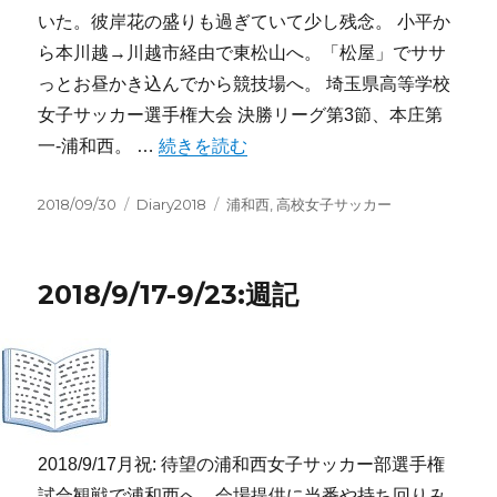
いた。彼岸花の盛りも過ぎていて少し残念。 小平か
ら本川越→川越市経由で東松山へ。「松屋」でササ
っとお昼かき込んでから競技場へ。 埼玉県高等学校
女子サッカー選手権大会 決勝リーグ第3節、本庄第
“2018/9/24-9/30:週記” の
一-浦和西。 …
続きを読む
投
カ
タ
2018/09/30
Diary2018
浦和西
,
高校女子サッカー
稿
テ
グ
日:
ゴ
リ
2018/9/17-9/23:週記
ー
2018/9/17月祝: 待望の浦和西女子サッカー部選手権
試合観戦で浦和西へ。会場提供に当番や持ち回りみ