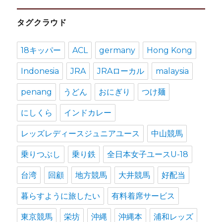
カ
タグクラウド
イ
ブ
18キッパー
ACL
germany
Hong Kong
Indonesia
JRA
JRAローカル
malaysia
penang
うどん
おにぎり
つけ麺
にしくら
インドカレー
レッズレディースジュニアユース
中山競馬
乗りつぶし
乗り鉄
全日本女子ユースU-18
台湾
回顧
地方競馬
大井競馬
好配当
暮らすように旅したい
有料着席サービス
東京競馬
栄坊
沖縄
沖縄本
浦和レッズ