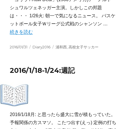
シュワルツェネッガー主演。しかしこの邦題
は・・・ 1/26火: 朝一で気になるニュース。 バスケ
ットボール女子Ｗリーグ公式戦のシャンソン …
“2016/1/25-1/31:週記” の
続きを読む
投
カ
タ
2016/01/31
Diary2016
浦和西
,
高校女子サッカー
稿
テ
グ
日:
ゴ
リ
2016/1/18-1/24:週記
ー
2016/1/18月: と思ったら盛大に雪が積もっていた。
予報関係の方スマソ。 こたつ出す(えっ) 定例の打ち