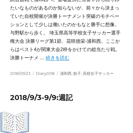
たいなものがあるのか知らないが、前々から決まっ
ていた自校開催が決勝トーナメント突破のモチベー
ションとして少しは働いたのかもなと勝手に想像。
与野駅から歩く。 埼玉県高等学校女子サッカー選手
権大会 決勝リーグ第1節、花咲徳栄-浦和西。ここか
らはベスト4が関東大会2枠をかけての総当たり戦。
“2018/9/17-9/23:週記” の
決勝トーナメ …
続きを読む
投
カ
タ
2018/09/23
Diary2018
浦和西
,
餃子
,
高校女子サッカー
稿
テ
グ
日:
ゴ
リ
2018/9/3-9/9:週記
ー