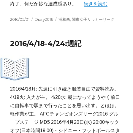
“2016/4/25-5/1:週記” の
終了。何だか妙な達成感あり。 …
続きを読む
投
カ
タ
2016/05/01
Diary2016
浦和西
,
関東女子サッカーリーグ
稿
テ
グ
日:
ゴ
リ
2016/4/18-4/24:週記
ー
2016/4/18月: 先週に引き続き服装自由で資料読み。
4/19火: 入力が主。 4/20水: 朝になってようやく前日
に自転車で駅まで行ったことを思い出す。とほほ。
軽作業が主。 AFCチャンピオンズリーグ2016 グル
ープステージ MD5 2016年4月20日(水) 20:00キック
オフ(日本時間19:00)・シドニー・フットボールスタ