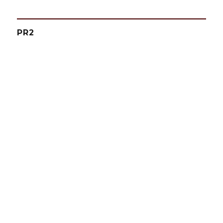
ー
PR2
ジ
送
り