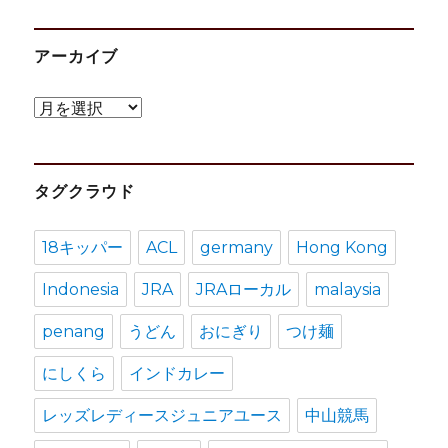
アーカイブ
ア
ー
カ
タグクラウド
イ
ブ
18キッパー
ACL
germany
Hong Kong
Indonesia
JRA
JRAローカル
malaysia
penang
うどん
おにぎり
つけ麺
にしくら
インドカレー
レッズレディースジュニアユース
中山競馬