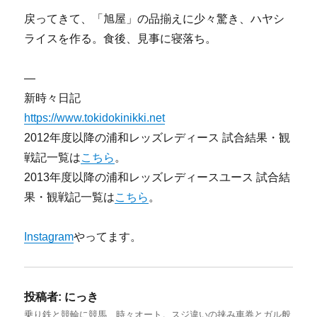
戻ってきて、「旭屋」の品揃えに少々驚き、ハヤシ
ライスを作る。食後、見事に寝落ち。
—
新時々日記
https://www.tokidokinikki.net
2012年度以降の浦和レッズレディース 試合結果・観
戦記一覧は
こちら
。
2013年度以降の浦和レッズレディースユース 試合結
果・観戦記一覧は
こちら
。
Instagram
やってます。
投稿者:
にっき
乗り鉄と競輪に競馬、時々オート。スジ違いの挟み車券とガル般