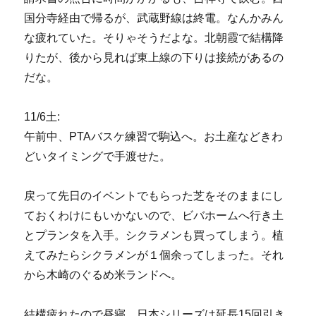
国分寺経由で帰るが、武蔵野線は終電。なんかみん
な疲れていた。そりゃそうだよな。北朝霞で結構降
りたが、後から見れば東上線の下りは接続があるの
だな。
11/6土:
午前中、PTAバスケ練習で駒込へ。お土産などきわ
どいタイミングで手渡せた。
戻って先日のイベントでもらった芝をそのままにし
ておくわけにもいかないので、ビバホームへ行き土
とプランタを入手。シクラメンも買ってしまう。植
えてみたらシクラメンが１個余ってしまった。それ
から木崎のぐるめ米ランドへ。
結構疲れたので昼寝。日本シリーズは延長15回引き