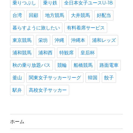
乗りつぶし
乗り鉄
全日本女子ユースU-18
台湾
回顧
地方競馬
大井競馬
好配当
暮らすように旅したい
有料着席サービス
東京競馬
栄坊
沖縄
沖縄本
浦和レッズ
浦和競馬
浦和西
特観席
皇后杯
秋の乗り放題パス
競輪
船橋競馬
路面電車
釜山
関東女子サッカーリーグ
韓国
餃子
駅弁
高校女子サッカー
ホーム