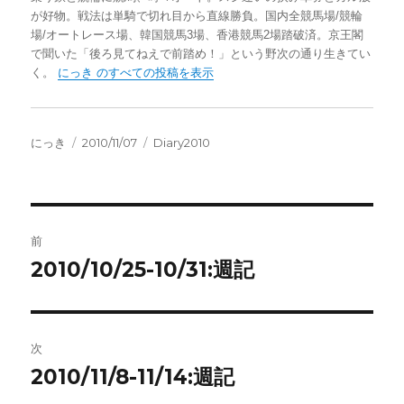
が好物。戦法は単騎で切れ目から直線勝負。国内全競馬場/競輪
場/オートレース場、韓国競馬3場、香港競馬2場踏破済。京王閣
で聞いた「後ろ見てねえで前踏め！」という野次の通り生きてい
く。
にっき のすべての投稿を表示
投
投
カ
にっき
2010/11/07
Diary2010
稿
稿
テ
者
日:
ゴ
リ
ー
投
前
稿
2010/10/25-10/31:週記
前
の
ナ
投
ビ
稿:
次
ゲ
2010/11/8-11/14:週記
次
の