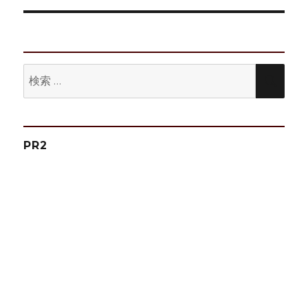
ー
投
シ
稿:
ョ
検
検
ン
索:
索
PR2