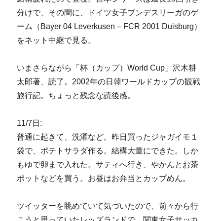
分けで、その間に、ドイツ女子ブンデスリーガのゲ
ーム（Bayer 04 Leverkusen – FCR 2001 Duisburg）
をネット中継で見る。
いまさらながら「杯（カップ）World Cup」沢木耕
太郎著、読了。2002年の日韓ワールドカップの観戦
旅行記。ちょっと残念な読後感。
11/7日:
普通に起きて、洗濯など。昨日買ったジャガイモ１
袋で、ポテトサラダ作る。結構大量にできた。しか
もゆで卵まで入れた。サティへ行き、やかんとお茶
ポットなどを買う。お昼はお弁当とカップめん。
ツイッターを眺めていて気づいたので、前々から行
こうと思っていたレッズランドで、関東女子サッカ