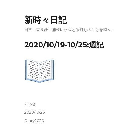
新時々日記
日常、乗り鉄、浦和レッズと旅打ちのことを時々。
2020/10/19-10/25:週記
投
にっき
稿
投
2020/10/25
者
稿
カ
Diary2020
日:
テ
ゴ