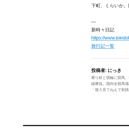
下町、くらいか。
—
新時々日記
https://www.tokidok
旅行記一覧
投稿者:
にっき
乗り鉄と競輪に競馬、
線勝負。国内全競馬場
「後ろ見てねえで前