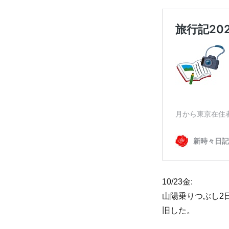
10/23金:
山陽乗りつぶし2
旧した。