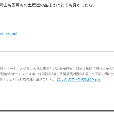
岡山も広島もお土産屋の品揃えはとても良かったな。
inikki.net
時々オート。スジ違いの挟み車券とガル般が好物。戦法は単騎で切れ目から
/競輪場/オートレース場、韓国競馬3場、香港競馬2場踏破済。京王閣で聞い
踏め！」という野次の通り生きていく。
にっき のすべての投稿を表示