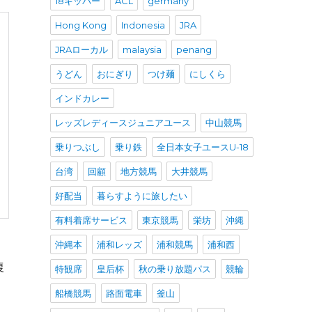
18キッパー
ACL
germany
Hong Kong
Indonesia
JRA
JRAローカル
malaysia
penang
うどん
おにぎり
つけ麺
にしくら
インドカレー
レッズレディースジュニアユース
中山競馬
乗りつぶし
乗り鉄
全日本女子ユースU-18
台湾
回顧
地方競馬
大井競馬
好配当
暮らすように旅したい
有料着席サービス
東京競馬
栄坊
沖縄
沖縄本
浦和レッズ
浦和競馬
浦和西
復
特観席
皇后杯
秋の乗り放題パス
競輪
船橋競馬
路面電車
釜山