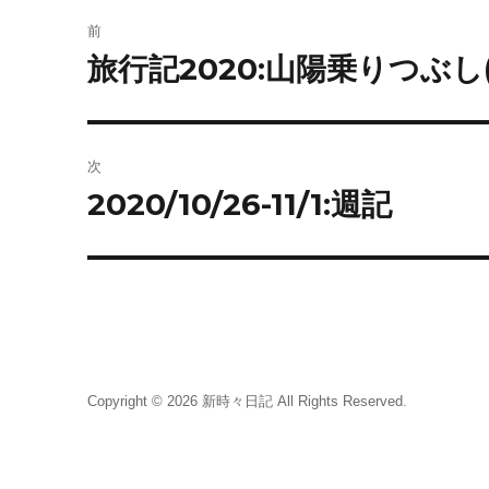
投
前
稿
旅行記2020:山陽乗りつぶし(
前
の
ナ
投
ビ
稿:
次
ゲ
2020/10/26-11/1:週記
次
の
ー
投
シ
稿:
ョ
ン
Copyright © 2026
新時々日記
All Rights Reserved.