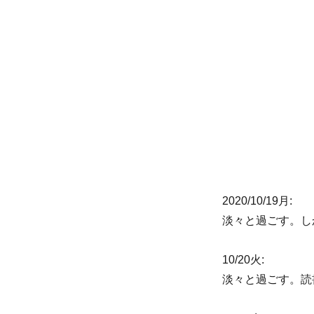
リ
ー
2020/10/19月:
淡々と過ごす。し
10/20火:
淡々と過ごす。読