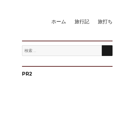
ホーム
旅行記
旅打ち
検
検
索
索:
PR2