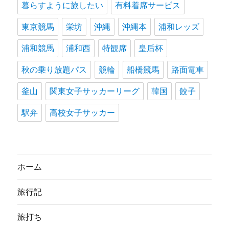
暮らすように旅したい
有料着席サービス
東京競馬
栄坊
沖縄
沖縄本
浦和レッズ
浦和競馬
浦和西
特観席
皇后杯
秋の乗り放題パス
競輪
船橋競馬
路面電車
釜山
関東女子サッカーリーグ
韓国
餃子
駅弁
高校女子サッカー
ホーム
旅行記
旅打ち