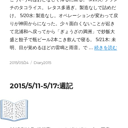
チのタコライス。 レタス多過ぎ。製造なしで詰めだ
け。 5/20水: 製造なし。オペレーションが変わって戻
りが神田からになった。少々面白くないことが起き
て北浦和へ戻ってから「ぎょうざの満洲」で炒飯大
盛と餃子で瓶ビール2本こき飲んで寝る。 5/21木: 未
“2015/5/18-5/2
明、目が覚めるほどの雷鳴と雨音。で …
続きを読む
投
カ
2015/05/24
Diary2015
稿
テ
日:
ゴ
リ
2015/5/11-5/17:週記
ー