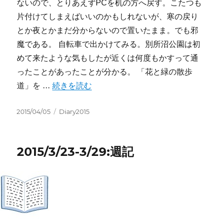
ないので、とりあえずPCを机の方へ戻す。こたつも
片付けてしまえばいいのかもしれないが、寒の戻り
とか夜とかまだ分からないので置いたまま。でも邪
魔である。 自転車で出かけてみる。別所沼公園は初
めて来たような気もしたが近くは何度もかすって通
ったことがあったことが分かる。 「花と緑の散歩
“2015/3/30-4/5:週記” の
道」を …
続きを読む
投
カ
2015/04/05
Diary2015
稿
テ
日:
ゴ
リ
2015/3/23-3/29:週記
ー