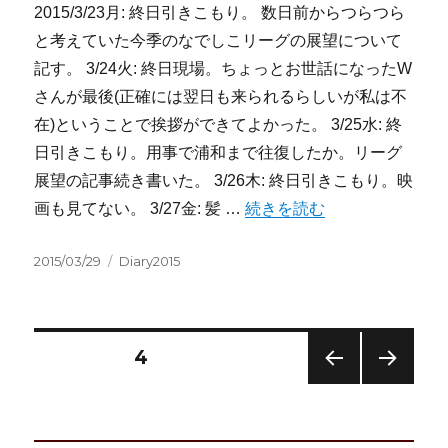
2015/3/23月: 終日引きこもり。 数日前からつらつら
と考えていた今季のなでしこリーグの展望について
記す。 3/24火: 終日現場。ちょっとお世話になったW
さんが最後(正確には翌日も来られるらしいが私は不
在)ということで挨拶ができてよかった。 3/25水: 終
日引きこもり。用事で浦和まで往復したか。リーグ
展望の記事続き書いた。 3/26木: 終日引きこもり。映
“2015/3/23-3/29:週記” の
画も見てない。 3/27金: 髪 …
続きを読む
投
カ
2015/03/29
Diary2015
稿
テ
日:
ゴ
リ
ー
投
固定ページ
4
前の
次の
稿
ペー
ペー
ジ
ジ