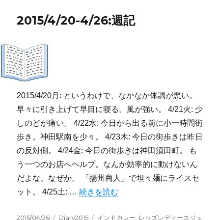
日:
ゴ
リ
2015/4/20-4/26:週記
ー
2015/4/20月: というわけで、なかなか体調が悪い。
早々に引き上げて早目に寝る。風が強い。 4/21火: 少
しのどが痛い。 4/22水: 今日から出る前に小一時間街
歩き。神田駅南を少々。 4/23木: 今日の街歩きは昨日
の反対側。 4/24金: 今日の街歩きは神田須田町。 も
う一つのお店へヘルプ。なんか効率的に動けないん
だよな、なぜか。 「揚州商人」で坦々麺にライスセ
“2015/4/20-4/26:週記” の
ット。 4/25土: …
続きを読む
投
カ
タ
2015/04/26
Diary2015
インドカレー
,
レッズレディースジュ