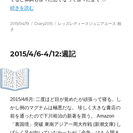
“2015/4/13-4/19:週記” の
続きを読む
投
カ
タ
2015/04/19
Diary2015
レッズレディースジュニアユース
,
餃
稿
テ
グ
子
日:
ゴ
リ
ー
2015/4/6-4/12:週記
2015/4/6月: 二度ほど目が覚めたが頑張って寝る。し
かし例のマグナムは極悪だな。 珍しく大きな書店の
前を通ったので下川裕治の新著を買う。 Amazon
「裏国境」突破 東南アジア一周大作戦 (新潮文庫) し
ばらく足が向いていなかったが「金魚」はもう閉ま