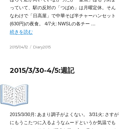
っていて、駅の反対の「つばめ」は月曜定休。そん
なわけで「日高屋」で中華そば半チャーハンセット
(630円)の夜食。 4/7火: NWSLの各チー …
“2015/4/6-4/12:週記” の
続きを読む
投
カ
2015/04/12
Diary2015
稿
テ
日:
ゴ
リ
2015/3/30-4/5:週記
ー
2015/3/30月: あまり調子がよくない。 3/31火: さすが
にもうこたつに入るようなムードというか気温でも