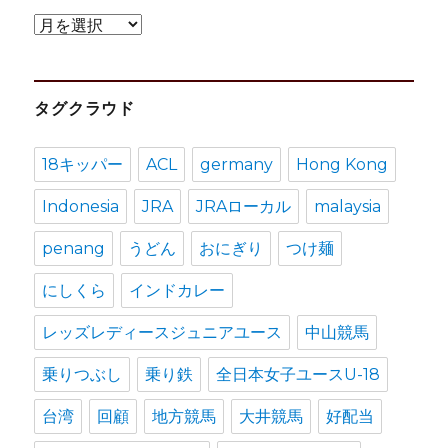
ア
ー
カ
タグクラウド
イ
ブ
18キッパー
ACL
germany
Hong Kong
Indonesia
JRA
JRAローカル
malaysia
penang
うどん
おにぎり
つけ麺
にしくら
インドカレー
レッズレディースジュニアユース
中山競馬
乗りつぶし
乗り鉄
全日本女子ユースU-18
台湾
回顧
地方競馬
大井競馬
好配当