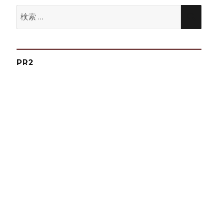
の
検
検
ペ
索:
索
ー
PR2
ジ
送
り