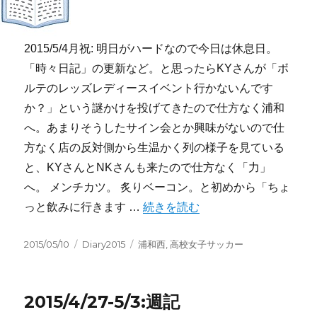
2015/5/4月祝: 明日がハードなので今日は休息日。
「時々日記」の更新など。と思ったらKYさんが「ボ
ルテのレッズレディースイベント行かないんです
か？」という謎かけを投げてきたので仕方なく浦和
へ。あまりそうしたサイン会とか興味がないので仕
方なく店の反対側から生温かく列の様子を見ている
と、KYさんとNKさんも来たので仕方なく「力」
へ。 メンチカツ。 炙りベーコン。と初めから「ちょ
“2015/5/4-5/10:週記” の
っと飲みに行きます …
続きを読む
投
カ
タ
2015/05/10
Diary2015
浦和西
,
高校女子サッカー
稿
テ
グ
日:
ゴ
リ
2015/4/27-5/3:週記
ー