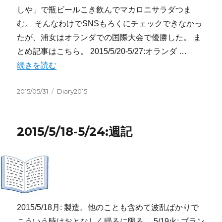
しや」で瓶ビールこき飲んでマカロニサラダつま
む。 そんなわけでSNSもろくにチェックできなかっ
たが、浦女はオランダでの国際大会で優勝した。 ま
とめ記事はこちら。 2015/5/20-5/27:オランダ …
“2015/5/25-5/31:週記” の
続きを読む
投
カ
2015/05/31
Diary2015
稿
テ
日:
ゴ
リ
2015/5/18-5/24:週記
ー
2015/5/18月: 製造。他のことも含めて波乱ばかりで
こういう時はおとなしく帰るに限る。 5/19火: ブラン