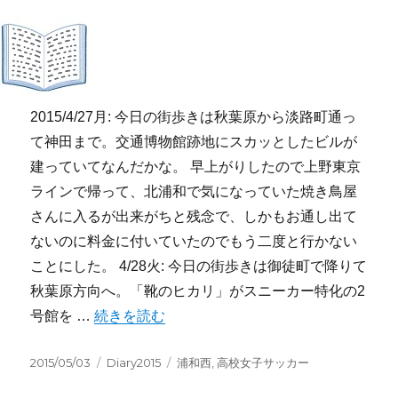
2015/4/27月: 今日の街歩きは秋葉原から淡路町通っ
て神田まで。交通博物館跡地にスカッとしたビルが
建っていてなんだかな。 早上がりしたので上野東京
ラインで帰って、北浦和で気になっていた焼き鳥屋
さんに入るが出来がちと残念で、しかもお通し出て
ないのに料金に付いていたのでもう二度と行かない
ことにした。 4/28火: 今日の街歩きは御徒町で降りて
秋葉原方向へ。「靴のヒカリ」がスニーカー特化の2
“2015/4/27-5/3:週記” の
号館を …
続きを読む
投
カ
タ
2015/05/03
Diary2015
浦和西
,
高校女子サッカー
稿
テ
グ