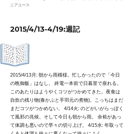
稿
テ
グ
ニアユース
日:
ゴ
リ
ー
2015/4/13-4/19:週記
2015/4/13月: 朝から雨模様。忙しかったので「今日
の晩御飯」はなし。 終電一本前で日暮里で座れる。
このあたりはようやくコツがつかめてきた。夜食は
自炊の残り物(春かぶと手羽元の煮物)。こっちはまだ
まだコツがつかめない。 4/14火: のどがいがらっぽく
て風邪の兆候。そして今日も朝から雨。 余裕があっ
て体調も悪いので早々の切り上げ。 4/15水: 年取って
くると体調も徐々に悪くなって徐々によく …