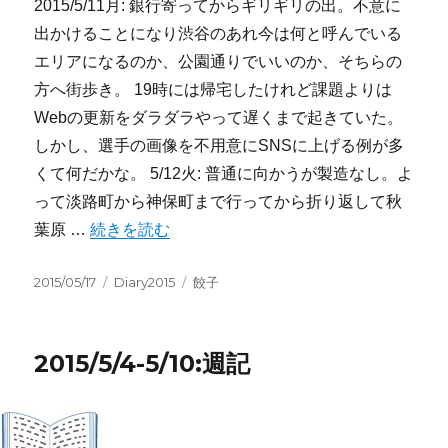
2015/5/11月: 銀行寄ってからギリギリの出。不意に
出かけることになり渋谷のあれ今は何と呼んでいる
エリアになるのか、公園通りでいいのか、そちらの
方へ街歩き。 19時には帰宅したけれど課題よりは
Webの更新をダラダラやって遅くまで起きていた。
しかし、選手の画像を不用意にSNSに上げる例が多
くて何だかな。 5/12火: 普通に向かうが製造なし。よ
って淡路町から神保町まで行ってから折り返して秋
“2015/5/11-5/17:週記” の
葉原 …
続きを読む
投
カ
タ
2015/05/17
Diary2015
餃子
稿
テ
グ
日:
ゴ
リ
2015/5/4-5/10:週記
ー