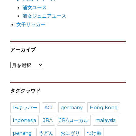
浦女ユース
浦女ジュニアユース
女子サッカー
アーカイブ
ア
ー
カ
タグクラウド
イ
ブ
18キッパー
ACL
germany
Hong Kong
Indonesia
JRA
JRAローカル
malaysia
penang
うどん
おにぎり
つけ麺