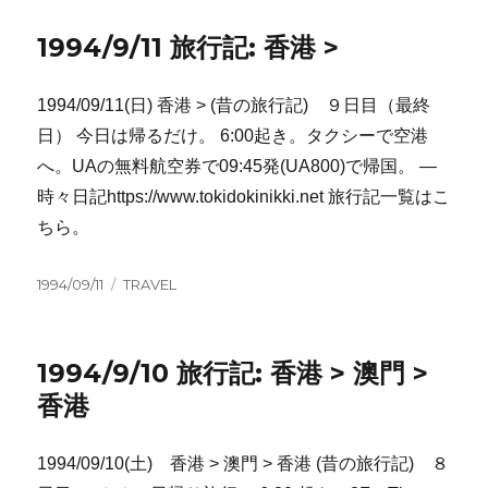
日:
ゴ
リ
1994/9/11 旅行記: 香港 >
ー
1994/09/11(日) 香港 > (昔の旅行記) ９日目（最終
日） 今日は帰るだけ。 6:00起き。タクシーで空港
へ。UAの無料航空券で09:45発(UA800)で帰国。 —
時々日記https://www.tokidokinikki.net 旅行記一覧はこ
ちら。
投
カ
1994/09/11
TRAVEL
稿
テ
日:
ゴ
リ
1994/9/10 旅行記: 香港 > 澳門 >
ー
香港
1994/09/10(土) 香港 > 澳門 > 香港 (昔の旅行記) ８