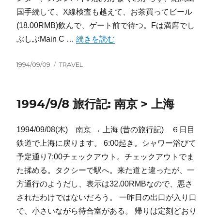
国手続して、X線検査も越えて、お茶買ってビール
(18.00RMB)飲んで、ゲート前で待つ。Fは満席でし
“1994/9/9 旅行記: 上海 > 香港” の
ぶしぶMain C …
続きを読む
投
カ
1994/09/09
TRAVEL
稿
テ
日:
ゴ
リ
1994/9/8 旅行記: 南京 > 上海
ー
1994/09/08(木) 南京 → 上海 (昔の旅行記) ６日目
鉄道で上海に戻ります。 6:00起き。シャワー浴びて
予定通り7:00チェックアウト。チェックアウトでま
た揉める。タクシーで駅へ。来た道と違ったが、一
方通行のようだし、表示は32.00RMBなので、悪さ
されたわけではないだろう。 一昨日の出口が入り口
で、小さいながら待合室がある。 帰りは定刻どおり