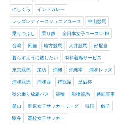
にしくら
インドカレー
レッズレディースジュニアユース
中山競馬
乗りつぶし
乗り鉄
全日本女子ユースU-18
台湾
回顧
地方競馬
大井競馬
好配当
暮らすように旅したい
有料着席サービス
東京競馬
栄坊
沖縄
沖縄本
浦和レッズ
浦和競馬
浦和西
特観席
皇后杯
秋の乗り放題パス
競輪
船橋競馬
路面電車
釜山
関東女子サッカーリーグ
韓国
餃子
駅弁
高校女子サッカー