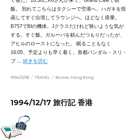
く寝た。10:30にKoさんが来て、Grand Cafeで朝
飯。 別れてこちらはタクシーで空港へ。ハガキを投
函してすぐ出境してラウンジへ。ほどなく搭乗。
B757でBIの機体。Jクラスだけれど狭いような気が
する。すぐ飯。ガルーパを頼んだつもりだったが、
アヒルのローストになった。 眠ることもなく
16:05、予定よりも早く着く。首都バンダル・スリ・
“1994/12/18 旅行記 香港 ＞ Brunei” の
ブ …
続きを読む
投
カ
タ
1994/12/18
TRAVEL
Brunei
,
Hong Kong
稿
テ
グ
日:
ゴ
リ
1994/12/17 旅行記 香港
ー