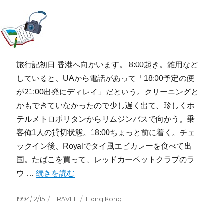
旅行記初日 香港へ向かいます。 8:00起き。雑用など
していると、UAから電話があって「18:00予定の便
が21:00出発にディレイ」だという。クリーニングと
かもできていなかったので少し遅く出て、珍しくホ
テルメトロポリタンからリムジンバスで向かう。乗
客俺1人の貸切状態。18:00ちょっと前に着く。チェ
ックイン後、Royalでタイ風エビカレーを食べて出
国。たばこを買って、レッドカーペットクラブのラ
“1994/12/15 旅行記 ＞ 香港” の
ウ …
続きを読む
投
カ
タ
1994/12/15
TRAVEL
Hong Kong
稿
テ
グ