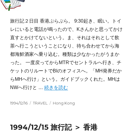
旅行記２日目 香港ぶらぶら。 9:30起き、眠い。トイ
レにいると電話が鳴ったので、Kさんかと思ってかけ
直すとかけてないという。ま、それはそれとして飲
茶へ行こうということになり、待ち合わせてから海
都海鮮酒家へ乗り込む。種類は少なかったがうまか
った。 一度戻ってからMTRでセントラルへ行き、チ
ケットのリルートでBIのオフィスへ。「MH発券だか
らMHへ行け」という。ガイドブックくれた。MHは
“1994/12/16 旅行記 香港” の
NWへ行けと …
続きを読む
投
カ
タ
1994/12/16
TRAVEL
Hong Kong
稿
テ
グ
日:
ゴ
リ
1994/12/15 旅行記 ＞ 香港
ー