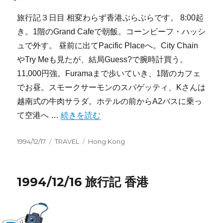
旅行記３日目 相変わらず香港ぶらぶらです。 8:00起
き。1階のGrand Cafeで朝飯。コーンビーフ・ハッシ
ュで外す。 昼前に出てPacific Placeへ。City Chain
やTry Meも見たが、結局Guess?で腕時計買う。
11,000円強。Furamaまで歩いていき、1階のカフェ
でお昼。スモークサーモンのスパゲッティ、Kさんは
越南式の牛肉サラダ。ホテルの前からA2バスに乗っ
“1994/12/17 旅行記 香港” の
て空港へ …
続きを読む
投
カ
タ
1994/12/17
TRAVEL
Hong Kong
稿
テ
グ
日:
ゴ
リ
1994/12/16 旅行記 香港
ー