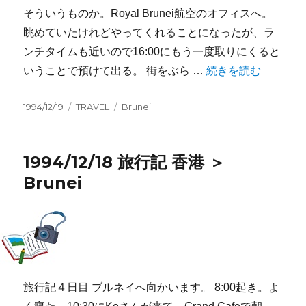
そういうものか。Royal Brunei航空のオフィスへ。
眺めていたけれどやってくれることになったが、ラ
ンチタイムも近いので16:00にもう一度取りにくると
“1994/12/19 旅行記 B
いうことで預けて出る。 街をぶら …
続きを読む
投
カ
タ
1994/12/19
TRAVEL
Brunei
稿
テ
グ
日:
ゴ
リ
1994/12/18 旅行記 香港 ＞
ー
Brunei
旅行記４日目 ブルネイへ向かいます。 8:00起き。よ