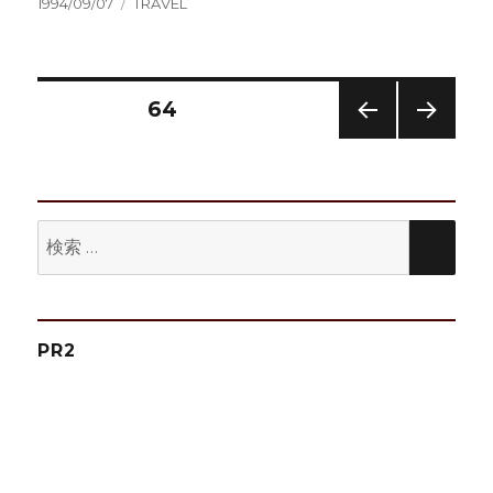
投
カ
1994/09/07
TRAVEL
稿
テ
日:
ゴ
リ
ー
投
固定ページ
64
前の
次の
稿
ペー
ペー
ジ
ジ
の
検
検
ペ
索:
索
ー
PR2
ジ
送
り