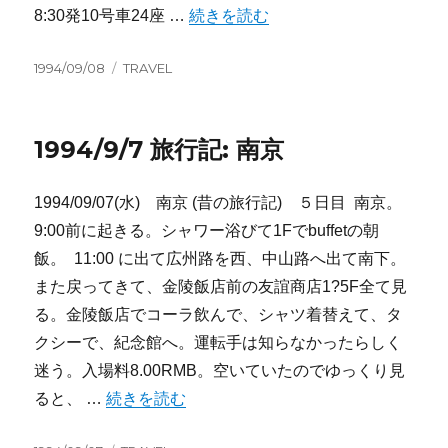
“1994/9/8 旅行記: 南京 > 上海” の
8:30発10号車24座 …
続きを読む
投
カ
1994/09/08
TRAVEL
稿
テ
日:
ゴ
リ
1994/9/7 旅行記: 南京
ー
1994/09/07(水) 南京 (昔の旅行記) ５日目 南京。
9:00前に起きる。シャワー浴びて1Fでbuffetの朝
飯。 11:00 に出て広州路を西、中山路へ出て南下。
また戻ってきて、金陵飯店前の友誼商店1?5F全て見
る。金陵飯店でコーラ飲んで、シャツ着替えて、タ
クシーで、紀念館へ。運転手は知らなかったらしく
迷う。入場料8.00RMB。空いていたのでゆっくり見
“1994/9/7 旅行記: 南京” の
ると、 …
続きを読む