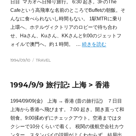
日目 マカオへ日帰り旅行。 6:30 起き。3FのThe
Cafeという高飛車な名前のところでBuffetの朝飯。そ
んなに食べられないし時間もない。 1駅MTRに乗り
上環へ、ホテルヴィクトリアのロビーで待ち合わ
せ、Haさん、Kuさん、KKさんと9:00のジェットフ
“1994/9/10 旅行記: 香港 
ォイルで澳門へ。約１時間。 …
続きを読む
投
カ
1994/09/10
TRAVEL
稿
テ
日:
ゴ
リ
1994/9/9 旅行記: 上海 > 香港
ー
1994/09/09(金) 上海 → 香港 (昔の旅行記) ７日目
上海から香港へ飛びます。 7:00 起き。開き直って和
朝食。9:00揉めずにチェックアウト。空港まではタ
クシーで10分くらいで着く。 税関の後航空会社カウ
ンター、スタンバイの説明がよくわからず、結局出