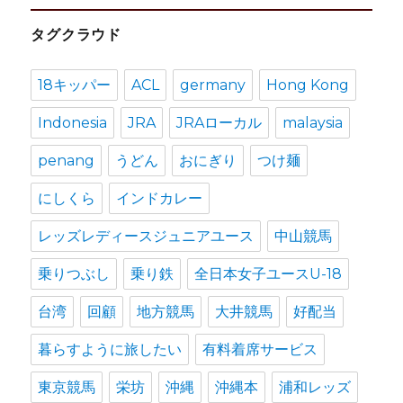
カ
タグクラウド
イ
ブ
18キッパー
ACL
germany
Hong Kong
Indonesia
JRA
JRAローカル
malaysia
penang
うどん
おにぎり
つけ麺
にしくら
インドカレー
レッズレディースジュニアユース
中山競馬
乗りつぶし
乗り鉄
全日本女子ユースU-18
台湾
回顧
地方競馬
大井競馬
好配当
暮らすように旅したい
有料着席サービス
東京競馬
栄坊
沖縄
沖縄本
浦和レッズ