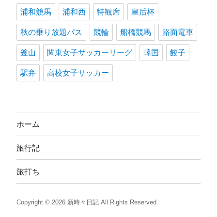
浦和競馬
浦和西
特観席
皇后杯
秋の乗り放題パス
競輪
船橋競馬
路面電車
釜山
関東女子サッカーリーグ
韓国
餃子
駅弁
高校女子サッカー
ホーム
旅行記
旅打ち
Copyright © 2026
新時々日記
All Rights Reserved.