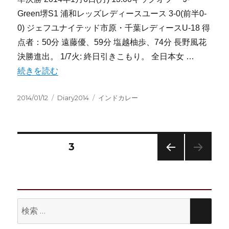
Green堺S1 浦和レッズレディースユース 3‐0(前半0‐
0) ジェフユナイテッド市原・千葉レディースU-18 得
点者：50分 遠藤優、59分 塩越柚歩、74分 長野風花
決勝進出。 1/7火: 終日引きこもり。 全日本女 …
“2014/1/5-1/12:週記” の
続きを読む
投
カ
タ
2014/01/12
Diary2014
インドカレー
稿
テ
グ
日:
ゴ
リ
ー
投
固定ページ
3
前の
稿
ペー
ジ
の
検
検
ペ
索:
索