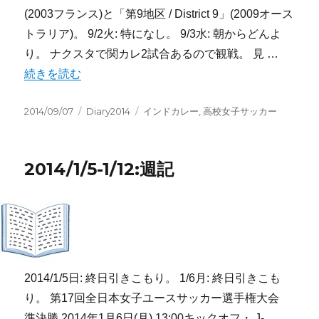
(2003フランス)と「第9地区 / District 9」(2009オース
トラリア)。 9/2火: 特になし。 9/3水: 朝からどんよ
り。 ナクスタで関カレ2試合あるので観戦。 見 …
“2014/9/1-9/7:週記” の
続きを読む
投
カ
タ
2014/09/07
Diary2014
インドカレー
,
高校女子サッカー
稿
テ
グ
日:
ゴ
リ
2014/1/5-1/12:週記
ー
2014/1/5日: 終日引きこもり。 1/6月: 終日引きこも
り。 第17回全日本女子ユースサッカー選手権大会
準決勝 2014年1月6日(月) 13:00キックオフ・ J-