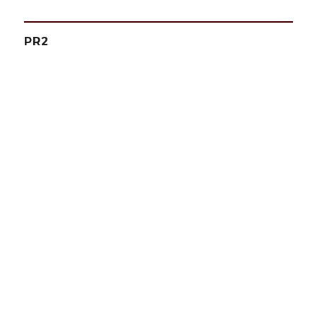
ー
PR2
ジ
送
り