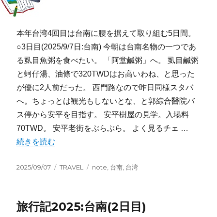
本年台湾4回目は台南に腰を据えて取り組む5日間。
○3日目(2025/9/7日:台南) 今朝は台南名物の一つであ
る虱目魚粥を食べたい。 「阿堂鹹粥」へ。 虱目鹹粥
と蚵仔湯、油條で320TWDはお高いわね、と思った
が優に2人前だった。 西門路なので昨日同様スタバ
へ。ちょっとは観光もしないとな、と郭綜合醫院バ
ス停から安平を目指す。 安平樹屋の見学。入場料
70TWD。 安平老街をぶらぶら。 よく見るチェ …
“旅行記2025:台南(3日目)” の
続きを読む
投
カ
タ
2025/09/07
TRAVEL
note
,
台南
,
台湾
稿
テ
グ
日:
ゴ
リ
旅行記2025:台南(2日目)
ー