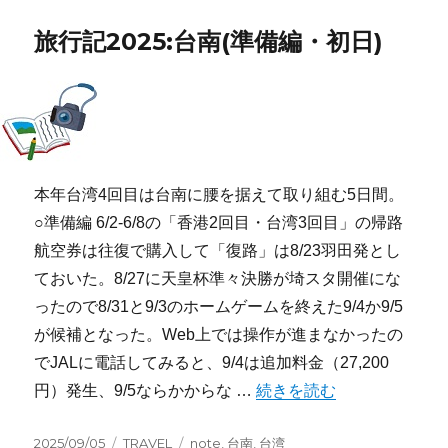
日:
ゴ
リ
旅行記2025:台南(準備編・初日)
ー
本年台湾4回目は台南に腰を据えて取り組む5日間。
○準備編 6/2-6/8の「香港2回目・台湾3回目」の帰路
航空券は往復で購入して「復路」は8/23羽田発とし
ておいた。8/27に天皇杯準々決勝が埼スタ開催にな
ったので8/31と9/3のホームゲームを終えた9/4か9/5
が候補となった。Web上では操作が進まなかったの
でJALに電話してみると、9/4は追加料金（27,200
“旅行記2025:台南(準備編・
円）発生、9/5ならかからな …
続きを読む
投
カ
タ
2025/09/05
TRAVEL
note
,
台南
,
台湾