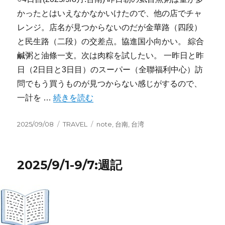
かったとはいえなかなかいけたので、他の店でチャ
レンジ。店名が見つからないのだが金華路（四段）
と民生路（二段）の交差点。協進国小向かい。 綜合
鹹粥と油條一支。次は肉粽を試したい。 一昨日と昨
日（2日目と3日目）のスーパー（全聯福利中心）訪
問でもう買うものが見つからない感じがするので、
“旅行記2025:台南(4日目)” の
一計を …
続きを読む
投
カ
タ
2025/09/08
TRAVEL
note
,
台南
,
台湾
稿
テ
グ
日:
ゴ
リ
2025/9/1-9/7:週記
ー