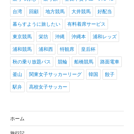
台湾
回顧
地方競馬
大井競馬
好配当
暮らすように旅したい
有料着席サービス
東京競馬
栄坊
沖縄
沖縄本
浦和レッズ
浦和競馬
浦和西
特観席
皇后杯
秋の乗り放題パス
競輪
船橋競馬
路面電車
釜山
関東女子サッカーリーグ
韓国
餃子
駅弁
高校女子サッカー
ホーム
旅行記