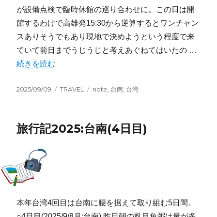
が設備点検で臨時休館の巡り合わせに。この日は開
館するわけで高雄発15:30から逆算するとワンチャン
スありそうでもあり現地で決めようという程度で来
ていて前日までうじうじと考えあぐねてはいたの …
“旅行記2025:台南(5日目)” の
続きを読む
投
カ
タ
2025/09/09
TRAVEL
note
,
台南
,
台湾
稿
テ
グ
日:
ゴ
リ
旅行記2025:台南(4日目)
ー
本年台湾4回目は台南に腰を据えて取り組む5日間。
○4日目(2025/9/8月:台南) 昨日朝の虱目魚粥は量が多