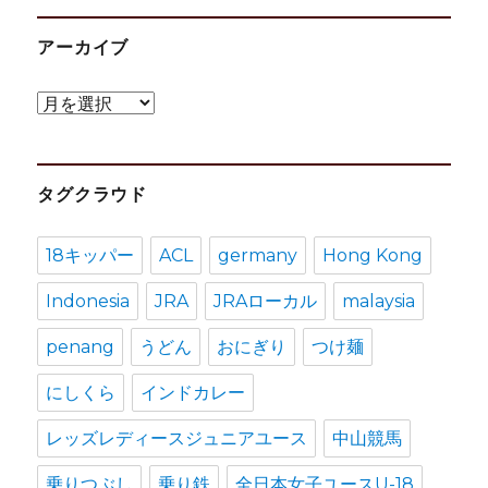
アーカイブ
ア
ー
カ
タグクラウド
イ
ブ
18キッパー
ACL
germany
Hong Kong
Indonesia
JRA
JRAローカル
malaysia
penang
うどん
おにぎり
つけ麺
にしくら
インドカレー
レッズレディースジュニアユース
中山競馬
乗りつぶし
乗り鉄
全日本女子ユースU-18