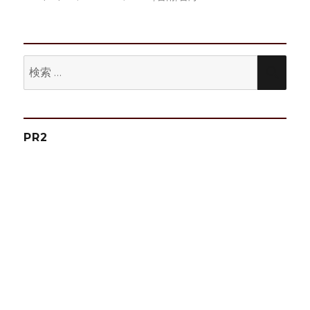
稿
テ
グ
日:
ゴ
リ
ー
検
検
索:
索
PR2