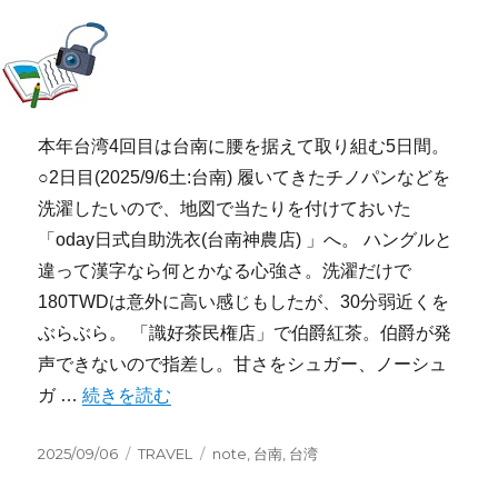
本年台湾4回目は台南に腰を据えて取り組む5日間。
○2日目(2025/9/6土:台南) 履いてきたチノパンなどを
洗濯したいので、地図で当たりを付けておいた
「oday日式自助洗衣(台南神農店) 」へ。 ハングルと
違って漢字なら何とかなる心強さ。洗濯だけで
180TWDは意外に高い感じもしたが、30分弱近くを
ぶらぶら。 「識好茶民権店」で伯爵紅茶。伯爵が発
声できないので指差し。甘さをシュガー、ノーシュ
“旅行記2025:台南(2日目)” の
ガ …
続きを読む
投
カ
タ
2025/09/06
TRAVEL
note
,
台南
,
台湾
稿
テ
グ