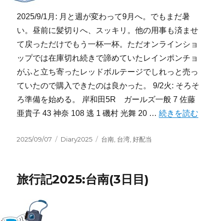
2025/9/1月: 月と週が変わって9月へ。でもまだ暑
い。昼前に髪切りへ、スッキリ。他の用事も済ませ
て戻っただけでもう一杯一杯。ただオンラインショ
ップでは在庫切れ続きで諦めていたレインポンチョ
がふと立ち寄ったレッドボルテージでしれっと売っ
ていたので購入できたのは良かった。 9/2火: そろそ
ろ準備を始める。 岸和田5R ガールズ一般 7 佐藤
“2025/9/1-9/7:週
亜貴子 43 神奈 108 逃 1 磯村 光舞 20 …
続きを読む
投
カ
タ
2025/09/07
Diary2025
台南
,
台湾
,
好配当
稿
テ
グ
日:
ゴ
リ
旅行記2025:台南(3日目)
ー