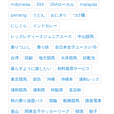
Indonesia
JRA
JRAローカル
malaysia
penang
うどん
おにぎり
つけ麺
にしくら
インドカレー
レッズレディースジュニアユース
中山競馬
乗りつぶし
乗り鉄
全日本女子ユースU-18
台湾
回顧
地方競馬
大井競馬
好配当
暮らすように旅したい
有料着席サービス
東京競馬
栄坊
沖縄
沖縄本
浦和レッズ
浦和競馬
浦和西
特観席
皇后杯
秋の乗り放題パス
競輪
船橋競馬
路面電車
釜山
関東女子サッカーリーグ
韓国
餃子