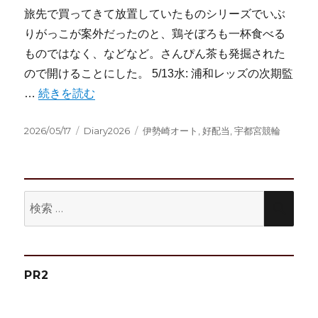
旅先で買ってきて放置していたものシリーズでいぶ
りがっこが案外だったのと、鶏そぼろも一杯食べる
ものではなく、などなど。さんぴん茶も発掘された
ので開けることにした。 5/13水: 浦和レッズの次期監
“2026/5/11-5/17:週記” の
…
続きを読む
投
カ
タ
2026/05/17
Diary2026
伊勢崎オート
,
好配当
,
宇都宮競輪
稿
テ
グ
日:
ゴ
リ
ー
検
検
索:
索
PR2