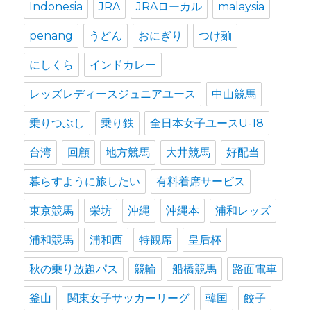
Indonesia
JRA
JRAローカル
malaysia
penang
うどん
おにぎり
つけ麺
にしくら
インドカレー
レッズレディースジュニアユース
中山競馬
乗りつぶし
乗り鉄
全日本女子ユースU-18
台湾
回顧
地方競馬
大井競馬
好配当
暮らすように旅したい
有料着席サービス
東京競馬
栄坊
沖縄
沖縄本
浦和レッズ
浦和競馬
浦和西
特観席
皇后杯
秋の乗り放題パス
競輪
船橋競馬
路面電車
釜山
関東女子サッカーリーグ
韓国
餃子