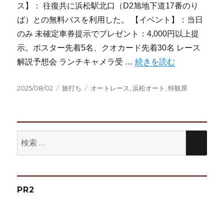
ス】： 往復共に浜松駅北口（D2旭地下道17番のり
ば）との無料バスを利用した。 【イベント】：当日
のみ 未確定車券提示でプレゼント：4,000円以上提
示。ポスター先着5名、クオカード先着30名 レース
“2025/8/2:浜松オートG
解説予想会 ランチキャメラ受 …
続きを読む
投
カ
タ
2025/08/02
旅打ち
オートレース
,
浜松オート
,
特観席
稿
テ
グ
日:
ゴ
リ
ー
検
検
索:
索
PR2