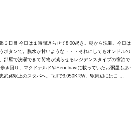
eoul 出張３日目 今日は１時間遅らせて8:00起き。朝から洗濯。今日は
うボタンで。脱水が甘いような・・・それにしてもオンドルの
、部屋で洗濯できて荷物が減らせるレジデンスタイプの宿泊で
歩き回り、マクドナルドやSeoulnaviに載っていたお粥屋もあ
武路駅上のスタバへ。Tallで3,050KRW。駅周辺にはこ …
l出張” の