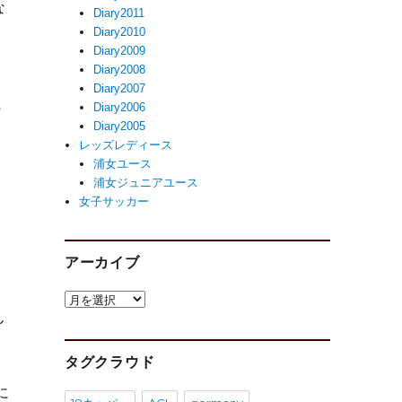
な
Diary2011
Diary2010
Diary2009
Diary2008
Diary2007
Diary2006
の
Diary2005
レッズレディース
浦女ユース
浦女ジュニアユース
女子サッカー
アーカイブ
ア
ん
ー
カ
に
イ
タグクラウド
ブ
に