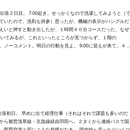
:Seoul 出張２日目。 7:00起き。せっかくなので洗濯してみようと（
ていたので、洗剤も持参）思ったが、機械の表示がハングルだ
えいと押すと動き出したが、１時間４０分コースだった、なぜ
歩いてみるが、これといったところが見つからず、１階の
00KRW)。ノーコメント。明日の行動を見よ。 9:00に迎えが来て、４ 
l出張” の
Seoul 出張初日。 早めに出て経理仕事（それはそれで課題も多いのだ
から都営浅草線・京急線経由羽田へ。２タミから連絡バスで国
。那覇空港と同じような規模だなあ。 国内線へ戻ったりいく