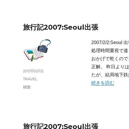
ー
旅行記2007:Seoul出張
2007/2/2:S
処理時間重視で違
おかげで乾くので
正解。 昨日よりは
投
2007/02/02
たが、結局地下鉄忠
稿
カ
TRAVEL
“旅行記2007:Seou
日:
続きを読む
テ
タ
韓国
ゴ
グ
リ
ー
旅行記2007:Seoul出張