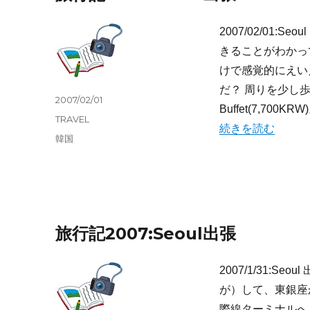
2007/02/01
きることがわかっ
けで感覚的にえい
だ？ 周りを少し
投
2007/02/01
Buffet(7,7
稿
カ
TRAVEL
“旅行記2007:Seou
日:
続きを読む
テ
タ
韓国
ゴ
グ
リ
ー
旅行記2007:Seoul出張
2007/1/31:
が）して、東銀座
際線ターミナルへ