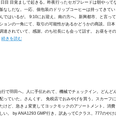
Seoul２日目 目覚ましで起きる。昨夜行ったセガフレードは朝やって
飯なしだな。一応、個包装のドリップコーヒーは持ってきてい
んではいるが。 9:10にお迎え。南の方へ。新興都市、と言って
ションの一角にて、取引の可能性があるかどうかの商談。日本
調達されていて、感謝。のち社長にも会って話す。 お昼をそ
“旅行記2007:5月のSeoul(2日目)” の
…
続きを読む
発の急行で羽田へ。人に手伝われて、機械でチェックイン。どんど
配っていた。さんくす。 免税店でおみやげを買う。スカーフ
たけど、急きょ変更してヨックモックのアソートメント。消費
。 by ANA1293 GMP行き。訳あってCクラス。777のやけ