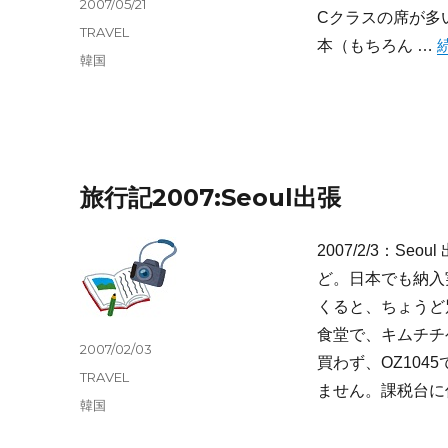
投
2007/05/21
Cクラスの席が多
稿
カ
TRAVEL
“
日:
本（もちろん …
テ
タ
韓国
ゴ
グ
リ
ー
旅行記2007:Seoul出張
2007/2/3：S
ど。日本でも納入
くると、ちょうど
食堂で、キムチチ
投
2007/02/03
買わず、OZ10
稿
カ
TRAVEL
日:
ません。課税台に
テ
タ
韓国
ゴ
グ
リ