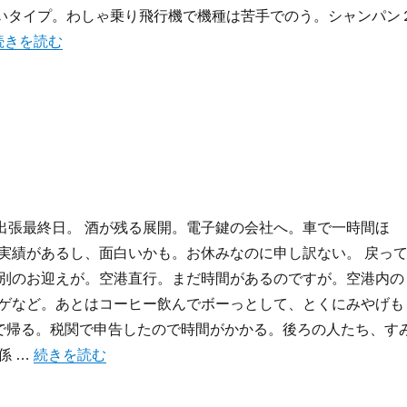
いタイプ。わしゃ乗り飛行機で機種は苦手でのう。シャンパン
旅行記2007:5月のSeoul(初日)” の
続きを読む
eoul 出張最終日。 酒が残る展開。電子鍵の会社へ。車で一時間ほ
実績があるし、面白いかも。お休みなのに申し訳ない。 戻っ
別のお迎えが。空港直行。まだ時間があるのですが。空港内の
ゲなど。あとはコーヒー飲んでボーっとして、とくにみやげも
45で帰る。税関で申告したので時間がかかる。後ろの人たち、す
“旅行記2007:Seoul出張” の
係 …
続きを読む