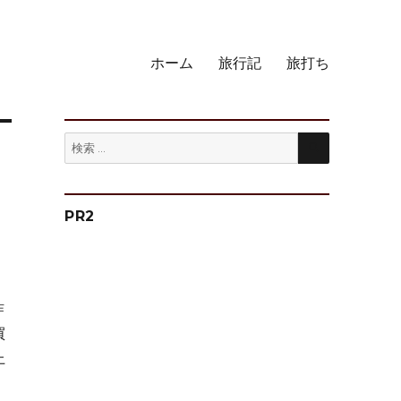
ホーム
旅行記
旅打ち
検
検
索
索:
PR2
、
昨
買
上
1)” の