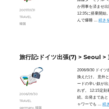
か用事を済ませ出
投
2007/01/31
12:35に搭乗開
稿
カ
TRAVEL
“旅行記
日:
んで爆睡 …
続き
テ
タ
韓国
ゴ
グ
リ
ー
旅行記:ドイツ出張(7) > Seoul >
2006/9/30
換えだけ。 意外
ードの辛い奴が出
れず。 12:15
投
2006/09/30
続。出発まであと
稿
カ
TRAVEL
“旅
日:
ャワーでも …
続
テ
タ
germany
,
韓国