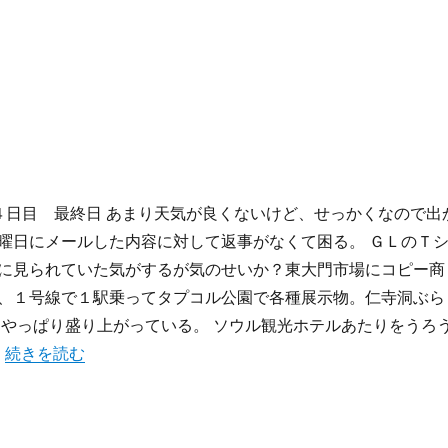
Seoul ４日目 最終日 あまり天気が良くないけど、せっかくなので出
曜日にメールした内容に対して返事がなくて困る。 ＧＬのＴ
に見られていた気がするが気のせいか？東大門市場にコピー商
、１号線で１駅乗ってタプコル公園で各種展示物。仁寺洞ぶら
 やっぱり盛り上がっている。 ソウル観光ホテルあたりをうろ
“旅行記2007:5月のSeoul(4日目)” の
…
続きを読む