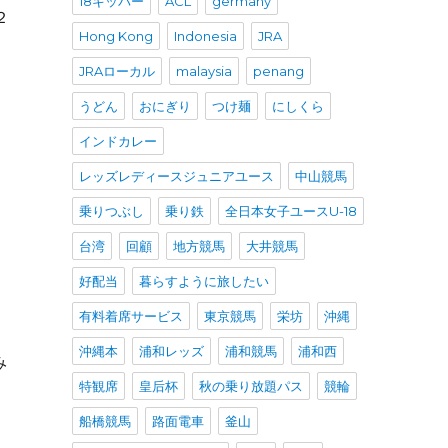
18キッパー
ACL
germany
２
Hong Kong
Indonesia
JRA
JRAローカル
malaysia
penang
うどん
おにぎり
つけ麺
にしくら
インドカレー
レッズレディースジュニアユース
中山競馬
乗りつぶし
乗り鉄
全日本女子ユースU-18
台湾
回顧
地方競馬
大井競馬
て
好配当
暮らすように旅したい
有料着席サービス
東京競馬
栄坊
沖縄
沖縄本
浦和レッズ
浦和競馬
浦和西
み
特観席
皇后杯
秋の乗り放題パス
競輪
船橋競馬
路面電車
釜山