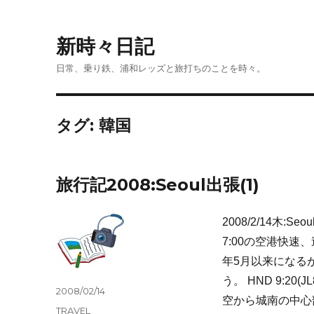
新時々日記
日常、乗り鉄、浦和レッズと旅打ちのことを時々。
タグ:
韓国
旅行記2008:Seoul出張(1)
2008/2/14木:
7:00の空港快
年5月以来になる
う。 HND 9:2
投
2008/02/14
空から城南の中心
稿
カ
TRAVEL