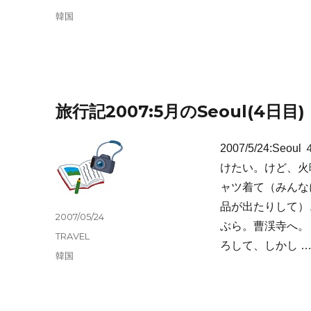
日:
テ
タ
韓国
ゴ
グ
リ
ー
旅行記2007:5月のSeoul(4日目)
2007/5/24:
けたい。けど、火
ャツ着て（みんな
品が出たりして）
投
2007/05/24
ぶら。曹渓寺へ。
稿
カ
TRAVEL
日:
ろして、しかし 
テ
タ
韓国
ゴ
グ
リ
ー