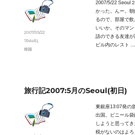
2007/5/22 
かった。んー。朝
るので、部屋で飲
いいか。そのマン
投
2007/05/22
語のできる友達が
稿
カ
TRAVEL
日:
ビル内のレスト 
テ
タ
韓国
ゴ
グ
リ
ー
旅行記2007:5月のSeoul(初日)
東銀座13:07
出国。ビニール袋
しようと思ってき
税がないのはよろしい