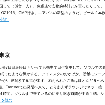
国して（係官一人）、免税店で安物腕時計とか買ったりして、
始。OZ1015、GMP行き。エアバスの新型のようだ。ビール２本
2007:Seoul出張” の
を読む
 東京
 ドイツ出張7日目最終日 といっても機中で日付変更して、ソウルでの
と眠ったような気がする。アイマスクのおかげか。朝飯にシー
たが、寝起きで食欲が出ず、添えられたご飯はほとんど食べら
定刻着。Transferで出発階へ来て、とりあえずラウンジでネット接
４時間。ソウルまで来ているのに乗り継ぎ時間が中途半端。シ
行記:ドイツ出張(7) > Seoul > 東京” の
きを読む