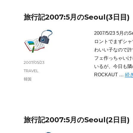
旅行記2007:5月のSeoul(3日目)
2007/5/23 5
ロントでまずシャ
わいい子なので許
フェ作っちゃいけ
投
2007/05/23
いるが、今日も隣
稿
カ
TRAVEL
“旅
日:
ROCKAUT …
続
テ
タ
韓国
ゴ
グ
リ
ー
旅行記2007:5月のSeoul(2日目)