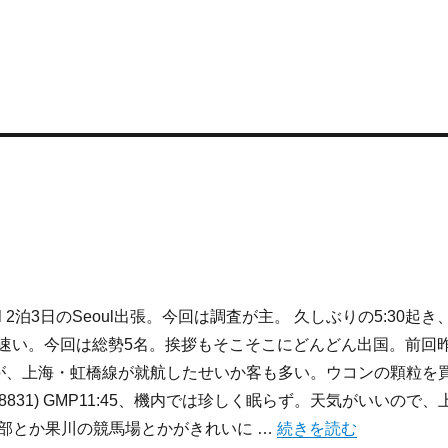
Seoul 2泊3日のSeoul出張。今回は調査が主。 久しぶりの5:30起き
速、速い。今回は総勢5名。挨拶もそこそこにどんどん出国。前回
が、上海・虹橋線が就航したせいか客も多い。ウコンの顆粒を
0(JL8831) GMP11:45、機内では珍しく眠らず。天気がいいので、
“旅行記2008:Seoul出張(
部とか果川の競馬場とかがきれいに …
続きを読む