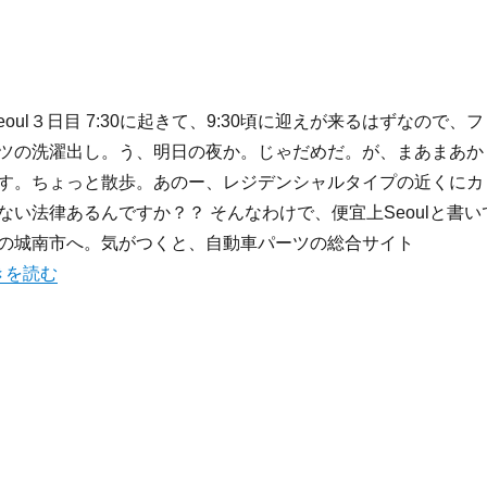
月のSeoul３日目 7:30に起きて、9:30頃に迎えが来るはずなので、フ
ツの洗濯出し。う、明日の夜か。じゃだめだ。が、まあまあか
す。ちょっと散歩。あのー、レジデンシャルタイプの近くにカ
ない法律あるんですか？？ そんなわけで、便宜上Seoulと書い
の城南市へ。気がつくと、自動車パーツの総合サイト
行記2007:5月のSeoul(3日目)” の
きを読む