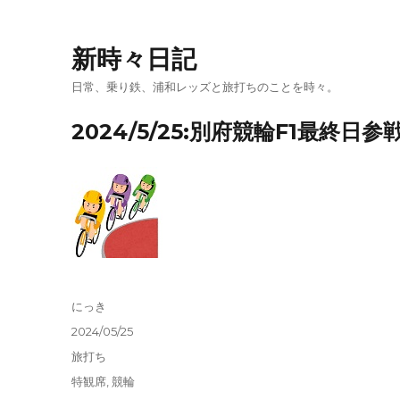
新時々日記
日常、乗り鉄、浦和レッズと旅打ちのことを時々。
2024/5/25:別府競輪F1最終日参
投
にっき
稿
投
2024/05/25
者
稿
カ
旅打ち
日:
テ
タ
特観席
,
競輪
ゴ
グ