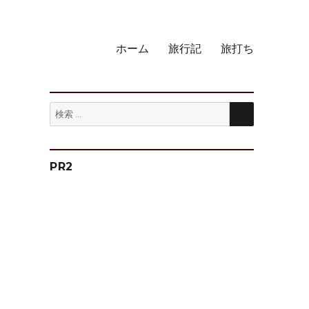
ホーム
旅行記
旅打ち
検
検
索
索:
PR2