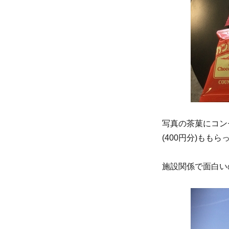
写真の茶菓にコン
(400円分)も
施設関係で面白い