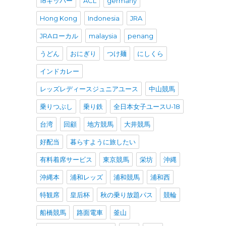
18キッパー
ACL
germany
Hong Kong
Indonesia
JRA
JRAローカル
malaysia
penang
うどん
おにぎり
つけ麺
にしくら
インドカレー
レッズレディースジュニアユース
中山競馬
乗りつぶし
乗り鉄
全日本女子ユースU-18
台湾
回顧
地方競馬
大井競馬
好配当
暮らすように旅したい
有料着席サービス
東京競馬
栄坊
沖縄
沖縄本
浦和レッズ
浦和競馬
浦和西
特観席
皇后杯
秋の乗り放題パス
競輪
船橋競馬
路面電車
釜山