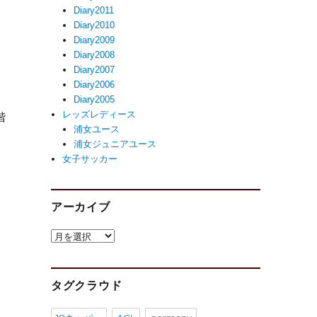
Diary2011
Diary2010
Diary2009
Diary2008
R
Diary2007
Diary2006
Diary2005
レッズレディース
階
浦女ユース
浦女ジュニアユース
女子サッカー
アーカイブ
ア
ー
カ
イ
タグクラウド
ブ