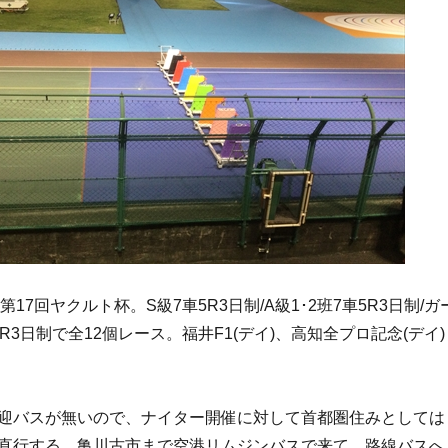
17回ヤクルト杯。S級7車5R3日制/A級1･2班7車5R3日制/ガ
R3日制で全12個レース。福井F1(デイ)、高知全プロ記念(デイ)
迎バスが無いので、ナイター開催に対して首都圏住みとしては
直行する。亀川古市まで空港リムジンバスで来て、路線バスへ