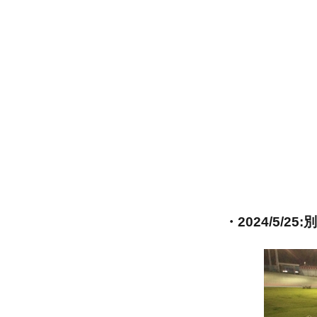
リ
ー
・2024/5/2