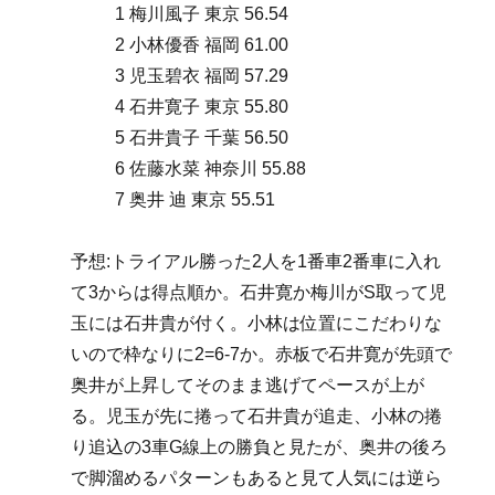
1 梅川風子 東京 56.54
2 小林優香 福岡 61.00
3 児玉碧衣 福岡 57.29
4 石井寛子 東京 55.80
5 石井貴子 千葉 56.50
6 佐藤水菜 神奈川 55.88
7 奥井 迪 東京 55.51
予想:トライアル勝った2人を1番車2番車に入れ
て3からは得点順か。石井寛か梅川がS取って児
玉には石井貴が付く。小林は位置にこだわりな
いので枠なりに2=6-7か。赤板で石井寛が先頭で
奥井が上昇してそのまま逃げてペースが上が
る。児玉が先に捲って石井貴が追走、小林の捲
り追込の3車G線上の勝負と見たが、奥井の後ろ
で脚溜めるパターンもあると見て人気には逆ら