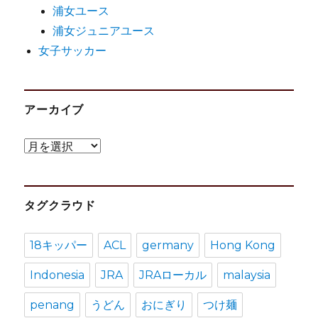
浦女ユース
浦女ジュニアユース
女子サッカー
アーカイブ
ア
ー
カ
タグクラウド
イ
ブ
18キッパー
ACL
germany
Hong Kong
Indonesia
JRA
JRAローカル
malaysia
penang
うどん
おにぎり
つけ麺