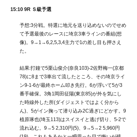
15:10 9R Ｓ級予選
予想:3分戦。特選に地元を送り込めないのでせめ
て予選最後のレースに埼京3車ラインの番組(想
像)。9→1→6,2,5,3,4主力で1の差し目も押さえ
た。
結果:打鐘で5栗山俊介(奈良103)-2佐野梅一(京都
78)に8まで3車出て流したところ、その埼京ライ
ン9-1-6が最終ホーム叩き先行。6が浮いて5が3
番手確保。3角1岡田征陽(東京85)が外を気にし
た時線外した所(ダイジェストではよく分から
ん)、5がイン掬って潜り込み2C過ぎにどかす。9
植原琢也(埼玉113)はスイスイと逃げ切り、5-2で
流れ込む。9→5 2,310円(5)、9→5→2 5,960円
(19)。これもあるかと一瞬思った目で悔いが残