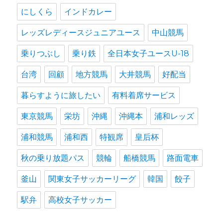
にしくら
インドカレー
レッズレディースジュニアユース
中山競馬
乗りつぶし
乗り鉄
全日本女子ユースU-18
台湾
回顧
地方競馬
大井競馬
好配当
暮らすように旅したい
有料着席サービス
東京競馬
栄坊
沖縄
沖縄本
浦和レッズ
浦和競馬
浦和西
特観席
皇后杯
秋の乗り放題パス
競輪
船橋競馬
路面電車
釜山
関東女子サッカーリーグ
韓国
餃子
駅弁
高校女子サッカー