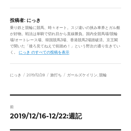
投稿者:
にっき
乗り鉄と競輪に競馬、時々オート。スジ違いの挟み車券とガル般
が好物。戦法は単騎で切れ目から直線勝負。国内全競馬場/競輪
場/オートレース場、韓国競馬3場、香港競馬2場踏破済。京王閣
で聞いた「後ろ見てねえで前踏め！」という野次の通り生きてい
く。
にっき のすべての投稿を表示
投
投
カ
タ
にっき
2019/12/28
旅打ち
ガールズケイリン
,
競輪
稿
稿
テ
グ
者
日:
ゴ
リ
ー
投
前
稿
2019/12/16-12/22:週記
前
の
ナ