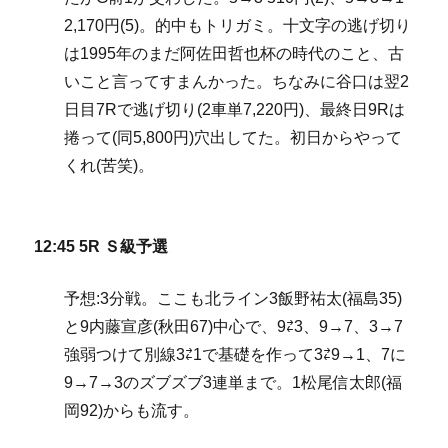
2,170円(5)。的中もトリガミ。十文字の逃げ切り
は1995年のまだ阿佐田哲也杯の時代のこと、古
いこと言ってすまんかった。ちなみに谷口は翌2
日目7Rで逃げ切り(2車単7,220円)、最終日9Rは
捲って(同5,800円)穴出してた。初日からやって
くれ(苦笑)。
12:45 5R Ｓ級予選
予想:3分戦。ここも北ライン3飯野祐太(福島35)
と9内藤宣彦(秋田67)中心で、9⇄3、9→7、3→7
強弱つけて別線3⇄1で基礎を作って3⇄9→1、7に
9→7→3のズブズブ3連単まで。1松尾信太郎(福
岡92)からも流す。