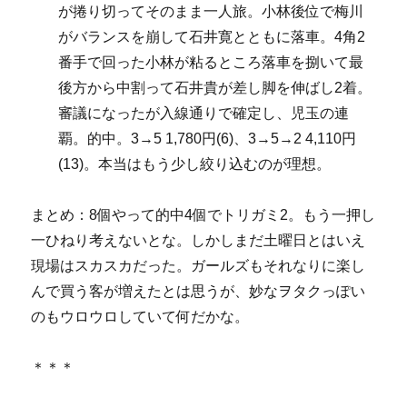
が捲り切ってそのまま一人旅。小林後位で梅川
がバランスを崩して石井寛とともに落車。4角2
番手で回った小林が粘るところ落車を捌いて最
後方から中割って石井貴が差し脚を伸ばし2着。
審議になったが入線通りで確定し、児玉の連
覇。的中。3→5 1,780円(6)、3→5→2 4,110円
(13)。本当はもう少し絞り込むのが理想。
まとめ：8個やって的中4個でトリガミ2。もう一押し
一ひねり考えないとな。しかしまだ土曜日とはいえ
現場はスカスカだった。ガールズもそれなりに楽し
んで買う客が増えたとは思うが、妙なヲタクっぽい
のもウロウロしていて何だかな。
＊＊＊