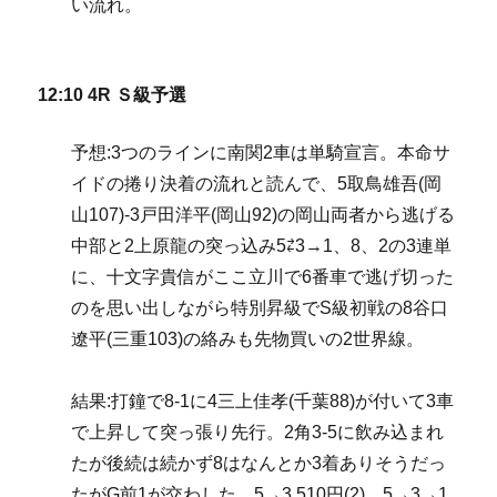
い流れ。
12:10 4R Ｓ級予選
予想:3つのラインに南関2車は単騎宣言。本命サ
イドの捲り決着の流れと読んで、5取鳥雄吾(岡
山107)-3戸田洋平(岡山92)の岡山両者から逃げる
中部と2上原龍の突っ込み5⇄3→1、8、2の3連単
に、十文字貴信がここ立川で6番車で逃げ切った
のを思い出しながら特別昇級でS級初戦の8谷口
遼平(三重103)の絡みも先物買いの2世界線。
結果:打鐘で8-1に4三上佳孝(千葉88)が付いて3車
で上昇して突っ張り先行。2角3-5に飲み込まれ
たが後続は続かず8はなんとか3着ありそうだっ
たがG前1が交わした。5→3 510円(2)、5→3→1