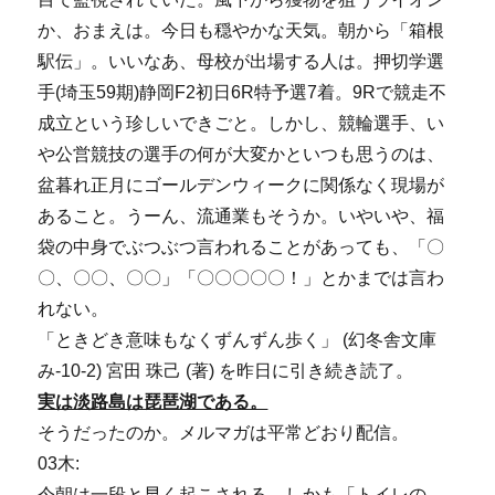
か、おまえは。今日も穏やかな天気。朝から「箱根
駅伝」。いいなあ、母校が出場する人は。押切学選
手(埼玉59期)静岡F2初日6R特予選7着。9Rで競走不
成立という珍しいできごと。しかし、競輪選手、い
や公営競技の選手の何が大変かといつも思うのは、
盆暮れ正月にゴールデンウィークに関係なく現場が
あること。うーん、流通業もそうか。いやいや、福
袋の中身でぶつぶつ言われることがあっても、「〇
〇、〇〇、〇〇」「〇〇〇〇〇！」とかまでは言わ
れない。
「ときどき意味もなくずんずん歩く」 (幻冬舎文庫
み-10-2) 宮田 珠己 (著) を昨日に引き続き読了。
実は淡路島は琵琶湖である。
そうだったのか。メルマガは平常どおり配信。
03木:
今朝は一段と早く起こされる。しかも「トイレの