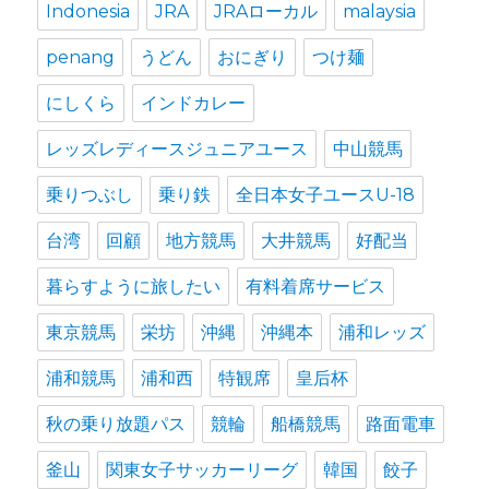
Indonesia
JRA
JRAローカル
malaysia
penang
うどん
おにぎり
つけ麺
にしくら
インドカレー
レッズレディースジュニアユース
中山競馬
乗りつぶし
乗り鉄
全日本女子ユースU-18
台湾
回顧
地方競馬
大井競馬
好配当
暮らすように旅したい
有料着席サービス
東京競馬
栄坊
沖縄
沖縄本
浦和レッズ
浦和競馬
浦和西
特観席
皇后杯
秋の乗り放題パス
競輪
船橋競馬
路面電車
釜山
関東女子サッカーリーグ
韓国
餃子