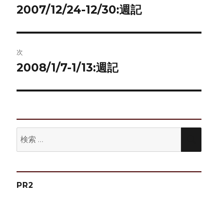
稿
2007/12/24-12/30:週記
前
の
ナ
投
ビ
稿:
次
ゲ
2008/1/7-1/13:週記
次
の
ー
投
シ
稿:
ョ
検
検
ン
索:
索
PR2