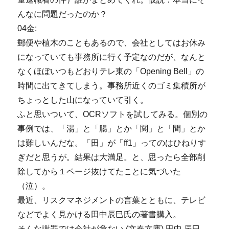
んなに問題だったのか？
04金:
郵便や植木のこともあるので、会社としてはお休み
になっていても事務所に行く予定なのだが、なんと
なくほぼいつもどおりテレ東の「Opening Bell」の
時間に出てきてしまう。事務所近くのゴミ集積所が
ちょっとした山になっていて引く。
ふと思いついて、OCRソフトを試してみる。個別の
事例では、「湯」と「腸」とか「関」と「間」とか
は難しいんだな。「田」が「ff1」ってのはひねりす
ぎだと思うが。結果は大満足。と、思ったら全部削
除してから１ページ抜けてたことに気づいた
（泣）。
最近、リスクマネジメントの言葉とともに、テレビ
などでよく見かける田中辰巳氏の著書購入。
そんな謝罪では会社が危ない (文春文庫) 田中 辰巳