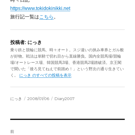
https://www.tokidokinikki.net
旅行記一覧は
こちら
。
投稿者:
にっき
乗り鉄と競輪に競馬、時々オート。スジ違いの挟み車券とガル般
が好物。戦法は単騎で切れ目から直線勝負。国内全競馬場/競輪
場/オートレース場、韓国競馬3場、香港競馬2場踏破済。京王閣
で聞いた「後ろ見てねえで前踏め！」という野次の通り生きてい
く。
にっき のすべての投稿を表示
投
投
カ
にっき
2008/01/06
Diary2007
稿
稿
テ
者
日:
ゴ
リ
ー
投
前