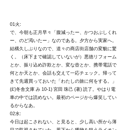
01火:
で、今朝も正月早々「腹減ったー、かつおぶしくれ
ー、のど渇いたー」なのである。夕方から実家へ。
結構久しぶりなので、道々の商店街店舗の変貌に驚
く。（床下まで確認していないが）悪徳リフォーム
とか、振り込め詐欺とか、変な壺とか、携帯電話で
何とか天とか、会話も交えて一応チェック。帰って
きて先週買っておいた「わたしの旅に何をする。」
(幻冬舎文庫 み 10-1) 宮田 珠己 (著) 読了。やはり電
車の中では読めない。最初のページから爆笑してい
るからなあ。
02水:
今日は起こされない、と見ると、少し高い所から薄
目で監視されていた。風下から獲物を狙うライオン