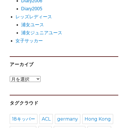
Diary2006
Diary2005
レッズレディース
浦女ユース
浦女ジュニアユース
女子サッカー
アーカイブ
ア
ー
カ
タグクラウド
イ
ブ
18キッパー
ACL
germany
Hong Kong