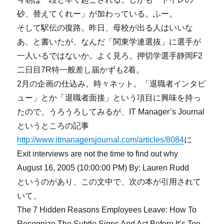
砂、替えてくれー」が加わっている。ふー。
そして駅伝の復路。昨日、母校が出る人はいいな
あ、と書いたが、なんだ「関東学連選抜」に選手が
一人いるではないか。よく見ろ。押切学選手静岡F2
二日目7R特一般差し届かずも2着。
2月の企画の仕込み。時々ネット。「退職者インタビ
ュー」とか「退職者面接」という項目に興味を持っ
たので、うろうろしてみるが、IT Manager’s Journal
というところの記事
http://www.itmanagersjournal.com/articles/8084
に
Exit interviews are not the time to find out why
August 16, 2005 (10:00:00 PM) By: Lauren Rudd
というのがあり、この文中で、次の本が引用されて
いて、
The 7 Hidden Reasons Employees Leave: How To
Recognize The Subtle Signs And Act Before It’s Too