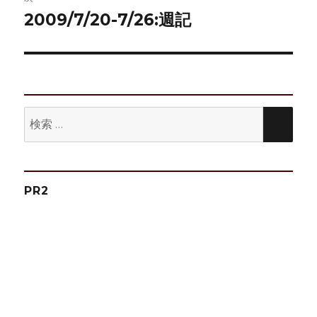
ゲ
2009/7/20-7/26:週記
次
の
ー
投
シ
稿:
ョ
検
検
ン
索:
索
PR2