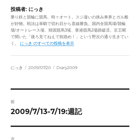
投稿者:
にっき
乗り鉄と競輪に競馬、時々オート。スジ違いの挟み車券とガル般
が好物。戦法は単騎で切れ目から直線勝負。国内全競馬場/競輪
場/オートレース場、韓国競馬3場、香港競馬2場踏破済。京王閣
で聞いた「後ろ見てねえで前踏め！」という野次の通り生きてい
く。
にっき のすべての投稿を表示
投
投
カ
にっき
2009/07/20
Diary2009
稿
稿
テ
者
日:
ゴ
リ
ー
投
前
稿
2009/7/13-7/19:週記
前
の
ナ
投
ビ
稿:
次