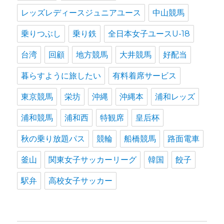
レッズレディースジュニアユース
中山競馬
乗りつぶし
乗り鉄
全日本女子ユースU-18
台湾
回顧
地方競馬
大井競馬
好配当
暮らすように旅したい
有料着席サービス
東京競馬
栄坊
沖縄
沖縄本
浦和レッズ
浦和競馬
浦和西
特観席
皇后杯
秋の乗り放題パス
競輪
船橋競馬
路面電車
釜山
関東女子サッカーリーグ
韓国
餃子
駅弁
高校女子サッカー