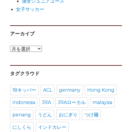
浦女ジュニアユース
女子サッカー
アーカイブ
ア
ー
カ
タグクラウド
イ
ブ
18キッパー
ACL
germany
Hong Kong
Indonesia
JRA
JRAローカル
malaysia
penang
うどん
おにぎり
つけ麺
にしくら
インドカレー