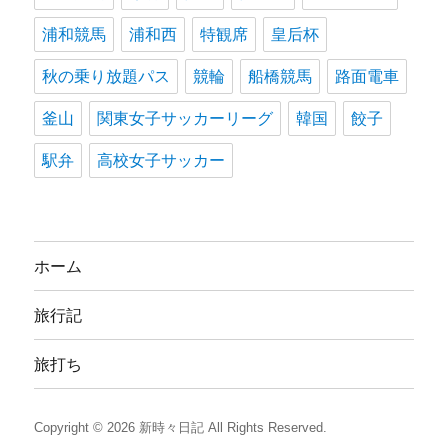
浦和競馬
浦和西
特観席
皇后杯
秋の乗り放題パス
競輪
船橋競馬
路面電車
釜山
関東女子サッカーリーグ
韓国
餃子
駅弁
高校女子サッカー
ホーム
旅行記
旅打ち
Copyright © 2026
新時々日記
All Rights Reserved.