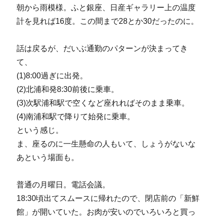
朝から雨模様。ふと銀座、日産ギャラリー上の温度
計を見れば16度。この間まで28とか30だったのに。
話は戻るが、だいぶ通勤のパターンが決まってき
て、
(1)8:00過ぎに出発。
(2)北浦和発8:30前後に乗車。
(3)次駅浦和駅で空くなど座れればそのまま乗車。
(4)南浦和駅で降りて始発に乗車。
という感じ。
ま、座るのに一生懸命の人もいて、しょうがないな
あという場面も。
普通の月曜日。電話会議。
18:30頃出てスムースに帰れたので、閉店前の「新鮮
館」が開いていた。お肉が安いのでいろいろと買っ