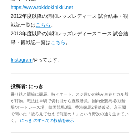
https://www.tokidokinikki.net
2012年度以降の浦和レッズレディース 試合結果・観
戦記一覧は
こちら
。
2013年度以降の浦和レッズレディースユース 試合結
果・観戦記一覧は
こちら
。
Instagram
やってます。
投稿者:
にっき
乗り鉄と競輪に競馬、時々オート。スジ違いの挟み車券とガル般
が好物。戦法は単騎で切れ目から直線勝負。国内全競馬場/競輪
場/オートレース場、韓国競馬3場、香港競馬2場踏破済。京王閣
で聞いた「後ろ見てねえで前踏め！」という野次の通り生きてい
く。
にっき のすべての投稿を表示