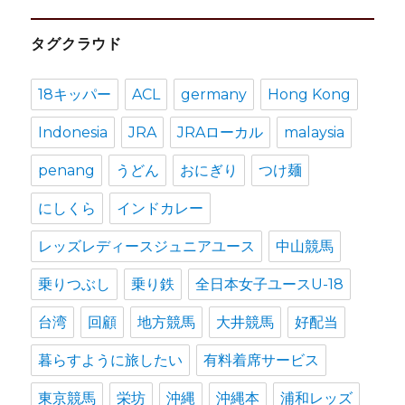
カ
タグクラウド
イ
ブ
18キッパー
ACL
germany
Hong Kong
Indonesia
JRA
JRAローカル
malaysia
penang
うどん
おにぎり
つけ麺
にしくら
インドカレー
レッズレディースジュニアユース
中山競馬
乗りつぶし
乗り鉄
全日本女子ユースU-18
台湾
回顧
地方競馬
大井競馬
好配当
暮らすように旅したい
有料着席サービス
東京競馬
栄坊
沖縄
沖縄本
浦和レッズ