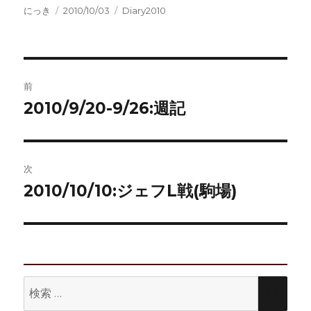
投
投
カ
にっき
2010/10/03
Diary2010
稿
稿
テ
者
日:
ゴ
リ
ー
投
前
稿
2010/9/20-9/26:週記
前
の
ナ
投
ビ
稿:
次
ゲ
2010/10/10:ジェフL戦(駒場)
次
の
ー
投
シ
稿:
ョ
検
検
ン
索:
索