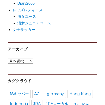
Diary2005
レッズレディース
浦女ユース
浦女ジュニアユース
女子サッカー
アーカイブ
ア
ー
カ
タグクラウド
イ
ブ
18キッパー
ACL
germany
Hong Kong
Indonesia
JRA
JRAローカル
malaysia