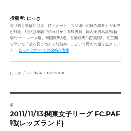
投稿者:
にっき
乗り鉄と競輪に競馬、時々オート。スジ違いの挟み車券とガル般
が好物。戦法は単騎で切れ目から直線勝負。国内全競馬場/競輪
場/オートレース場、韓国競馬3場、香港競馬2場踏破済。京王閣
で聞いた「後ろ見てねえで前踏め！」という野次の通り生きてい
く。
にっき のすべての投稿を表示
投
投
カ
にっき
2011/11/14
Diary2011
稿
稿
テ
者
日:
ゴ
リ
ー
投
前
稿
2011/11/13:関東女子リーグ FC.PAF
前
の
戦(レッズランド)
ナ
投