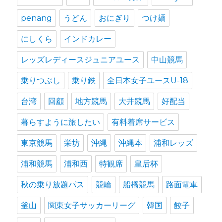
penang
うどん
おにぎり
つけ麺
にしくら
インドカレー
レッズレディースジュニアユース
中山競馬
乗りつぶし
乗り鉄
全日本女子ユースU-18
台湾
回顧
地方競馬
大井競馬
好配当
暮らすように旅したい
有料着席サービス
東京競馬
栄坊
沖縄
沖縄本
浦和レッズ
浦和競馬
浦和西
特観席
皇后杯
秋の乗り放題パス
競輪
船橋競馬
路面電車
釜山
関東女子サッカーリーグ
韓国
餃子