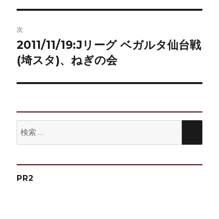
ビ
稿:
ゲ
次
2011/11/19:Jリーグ ベガルタ仙台戦
次
ー
の
(埼スタ)、ねぎの会
シ
投
稿:
ョ
ン
検
検
索:
索
PR2