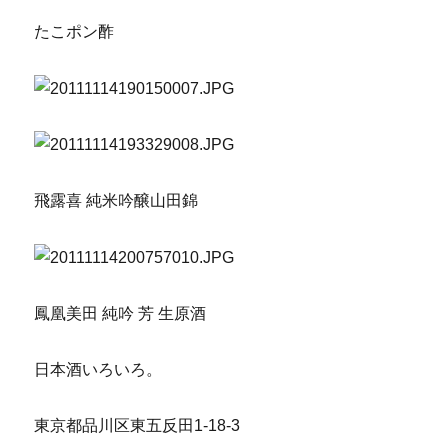
たこポン酢
飛露喜 純米吟醸山田錦
鳳凰美田 純吟 芳 生原酒
日本酒いろいろ。
東京都品川区東五反田1-18-3