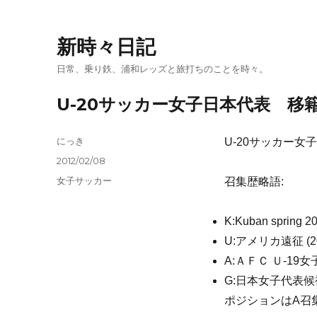
新時々日記
日常、乗り鉄、浦和レッズと旅打ちのことを時々。
U-20サッカー女子日本代表 移
投
にっき
U-20サッカー女
稿
投
2012/02/08
者
稿
カ
女子サッカー
召集歴略語:
日:
テ
ゴ
K:Kuban spring 20
リ
ー
U:アメリカ遠征 (2011
A:ＡＦＣ Ｕ-19女子
G:日本女子代表候補合
ポジションはA召