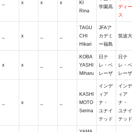
_
x
x
x
KI
学園高
ディ
Rina
ス
TAGU
JFAア
_
x
_
_
CHI
カデミ
筑波
Hikari
ー福島
KOBA
日テ
日テ
x
x
_
_
YASHI
レ・ベ
レ・
Miharu
レーザ
レー
インデ
イン
KASHI
ィア
ィア
_
x
_
_
MOTO
ナ・
ナ・
Serina
ユナイ
ユナ
テッド
テッ
YAMA