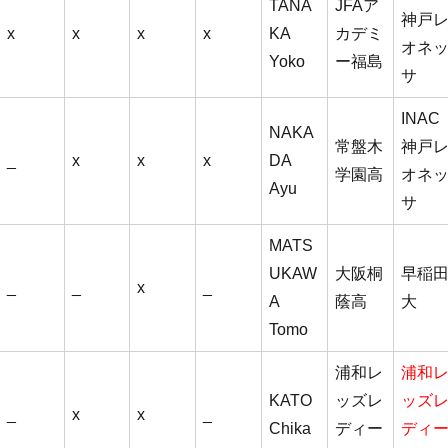
TANA
JFAア
神戸
x
x
x
x
KA
カデミ
オネ
Yoko
ー福島
サ
INAC
NAKA
常盤木
神戸
_
x
x
x
DA
学園高
オネ
Ayu
サ
MATS
UKAW
大阪桐
早稲
_
_
x
_
A
蔭高
大
Tomo
浦和レ
浦和
KATO
ッズレ
ッズ
_
x
x
_
Chika
ディー
ディ