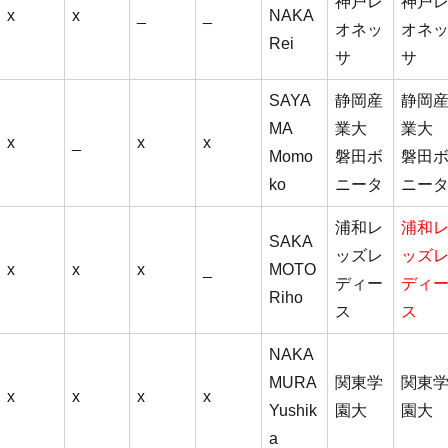
神戸レ
神戸
x
x
_
_
NAKA
オネッ
オネ
Rei
サ
サ
SAYA
静岡産
静岡
MA
業大
業大
x
_
x
x
Momo
磐田ボ
磐田
ko
ニータ
ニー
浦和レ
浦和
SAKA
ッズレ
ッズ
x
x
x
_
MOTO
ディー
ディ
Riho
ス
ス
NAKA
MURA
関東学
関東
x
x
x
x
Yushik
園大
園大
a