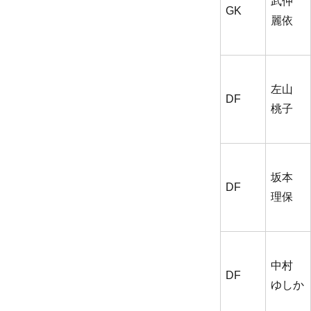
武仲
GK
麗依
左山
DF
桃子
坂本
DF
理保
中村
DF
ゆしか