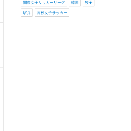
関東女子サッカーリーグ
韓国
餃子
体
駅弁
高校女子サッカー
国
ベ
ザ
レ
レ