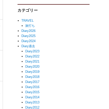
レ
ッ
カテゴリー
TRAVEL
産
旅打ち
Diary2026
Diary2025
ボ
Diary2024
タ
Diary過去
Diary2023
レ
Diary2022
Diary2021
レ
Diary2020
ー
Diary2019
Diary2018
Diary2017
Diary2016
Diary2015
学
Diary2014
Diary2013
Diary2012