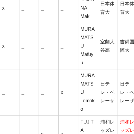
日本体
日本
x
_
_
_
NA
育大
育大
Maki
MURA
MATS
室蘭大
吉備
x
_
_
_
U
谷高
際大
Mafuy
u
MURA
MATS
日テ
日テ
_
_
_
x
U
レ・ベ
レ・
Tomok
レーザ
レー
o
FUJIT
浦和レ
浦和
A
ッズレ
ッズ