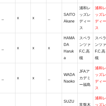
浦和レ
浦和
SAITO
ッズレ
ッズ
_
x
x
_
Akane
ディー
ディ
ス
ス
HAMA
スペラ
スペ
DA
ンツァ
ンツ
_
x
x
x
Haruk
F.C.高
F.C.高
a
槻
槻
浦和
JFAア
WADA
ッズ
_
x
x
_
カデミ
Naoko
ディ
ー福島
ス
浦和
SUZU
常盤木
ッズ