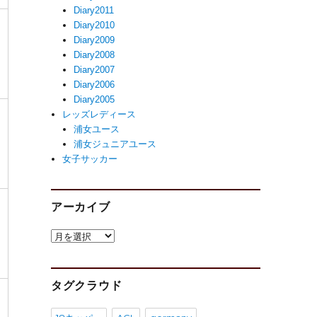
Diary2011
レ
Diary2010
Diary2009
レ
Diary2008
ー
Diary2007
Diary2006
Diary2005
ラ
レッズレディース
浦女ユース
ァ
浦女ジュニアユース
女子サッカー
レ
アーカイブ
レ
ア
ー
ー
カ
イ
タグクラウド
レ
ブ
レ