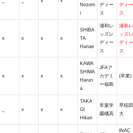
_
_
x
x
Nozom
ディー
ディ
i
ス
ス
浦和レ
浦和
SHIBA
ッズレ
ッズ
x
x
x
x
TA
ディー
ディ
Hanae
ス
ス
KAWA
JFAア
SHIMA
x
x
x
x
カデミ
(卒業)
Harun
ー福島
a
TAKA
常葉学
早稲
_
x
x
x
GI
園橘高
大
Hikari
INAC