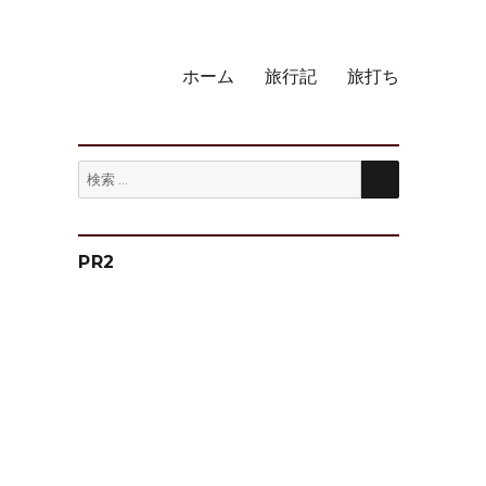
ホーム
旅行記
旅打ち
検
検
索
索:
PR2