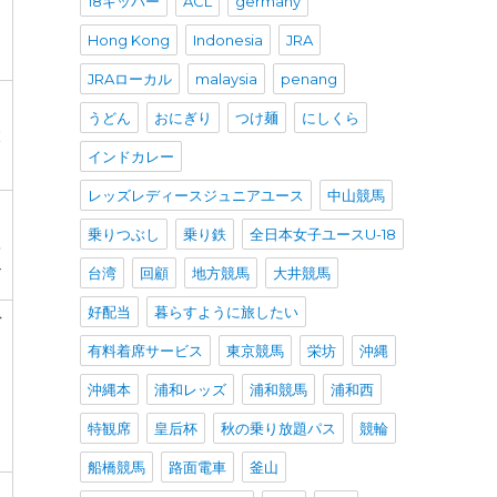
18キッパー
ACL
germany
ー
Hong Kong
Indonesia
JRA
JRAローカル
malaysia
penang
うどん
おにぎり
つけ麺
にしくら
大
インドカレー
レッズレディースジュニアユース
中山競馬
乗りつぶし
乗り鉄
全日本女子ユースU-18
ベ
台湾
回顧
地方競馬
大井競馬
ザ
好配当
暮らすように旅したい
デ
有料着席サービス
東京競馬
栄坊
沖縄
沖縄本
浦和レッズ
浦和競馬
浦和西
イ
特観席
皇后杯
秋の乗り放題パス
競輪
ド
船橋競馬
路面電車
釜山