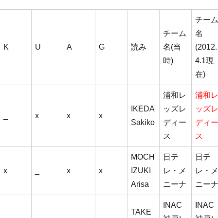
チー
チーム
名
K
U
A
G
読み
名(当
(2012.
時)
4.1現
在)
浦和レ
浦和
IKEDA
ッズレ
ッズ
_
x
x
x
Sakiko
ディー
ディ
ス
ス
MOCH
日テ
日テ
x
_
x
x
IZUKI
レ・メ
レ・
Arisa
ニーナ
ニー
INAC
INAC
TAKE