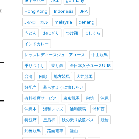
18キッパー
ACL
germany
直
Hong Kong
Indonesia
JRA
た
JRAローカル
malaysia
penang
うどん
おにぎり
つけ麺
にしくら
インドカレー
レッズレディースジュニアユース
中山競馬
乗りつぶし
乗り鉄
全日本女子ユースU-18
台湾
回顧
地方競馬
大井競馬
好配当
暮らすように旅したい
有料着席サービス
東京競馬
栄坊
沖縄
沖縄本
浦和レッズ
浦和競馬
浦和西
特観席
皇后杯
秋の乗り放題パス
競輪
船橋競馬
路面電車
釜山