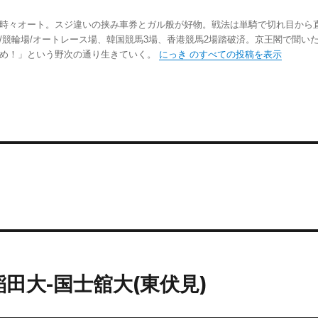
時々オート。スジ違いの挟み車券とガル般が好物。戦法は単騎で切れ目から
/競輪場/オートレース場、韓国競馬3場、香港競馬2場踏破済。京王閣で聞い
踏め！」という野次の通り生きていく。
にっき のすべての投稿を表示
早稲田大-国士舘大(東伏見)