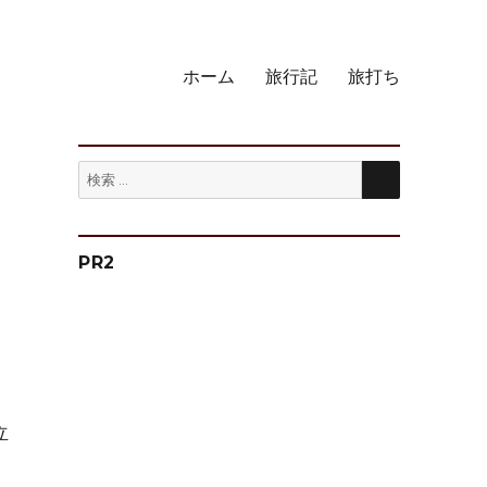
ホーム
旅行記
旅打ち
検
検
索
索:
PR2
立