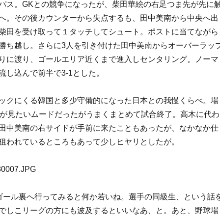
パス。GKとの競争になったが、柴田華絵の右足つま先が先に
へ。その後カウンターから失点するも、田中美南から中央へ出
柴田を受け取って１タッチしてシュート。ポストに当てながら
勝ち越し。さらに3人を引き付けた田中美南からオーバーラッ
りに渡り、ゴールエリア近くまで進入しセンタリング。ノーマ
流し込んで前半で3-1とした。
ックにくる韓国と多少守備的になった日本との我慢くらべ。場
目が見たいムードだったがうまくまとめて試合終了。高木に代わ
田中美南の右サイドが手前に来たこともあったが、なかなか仕
狙われているところもあって少しヒヤリとしたが。
ゴール裏へ行ってみると何か若いね。選手の同級生、という話
でしこリーグの方にも波及するといいなあ、と。あと、野球場