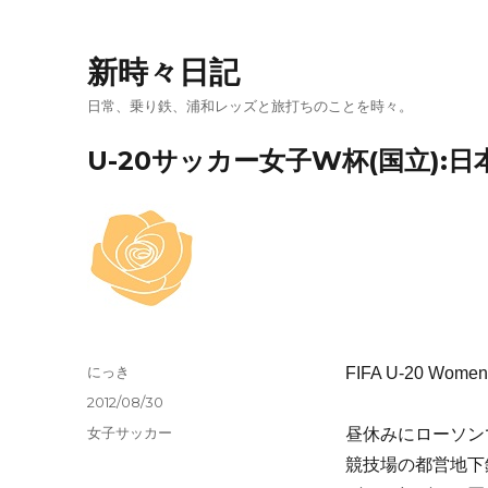
新時々日記
日常、乗り鉄、浦和レッズと旅打ちのことを時々。
U-20サッカー女子W杯(国立):
投
にっき
FIFA U-20 Women’
稿
投
2012/08/30
者
稿
カ
女子サッカー
昼休みにローソンで
日:
テ
競技場の都営地下
ゴ