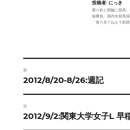
投稿者:
にっき
乗り鉄と競輪に競馬、
線勝負。国内全競馬場
「後ろ見てねえで前
投
前
稿
2012/8/20-8/26:週記
前
の
ナ
投
ビ
稿:
次
ゲ
2012/9/2:関東大学女子L 
次
の
ー