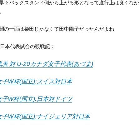
早々バックスタンド側から上がる形となって進行上は良くなか
。
聞の一面は柴田じゃなくて田中陽子だったんだよね
女子日本代表試合の観戦記：
代表 対 U-20カナダ女子代表(あづま)
女子W杯(国立):スイス対日本
女子W杯(国立):日本対ドイツ
女子W杯(国立):ナイジェリア対日本