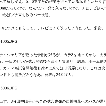
って移し変え。5、6本でその作業を行っている猛者もいたりす
00mlだったので、なんだか一発で入らないので、チビチビ飲ん
いわばプチ立ち飲みバー状態。
中につけてもらって、テレビによく映ったようだった。多謝。
ナイジェリアが勝った余韻が残るが、カテ3を通ってから、カ
る。平日のせいか試合開始後も続々と集まり、結局、ホーム側
、カテ２も試合開始後も徐々に来てほぼ満席になり、これは次
ド上も開放だろうなあ。発表は24,097人。
出す。8分田中陽子からこの試合先発の西川明花へのパスが通