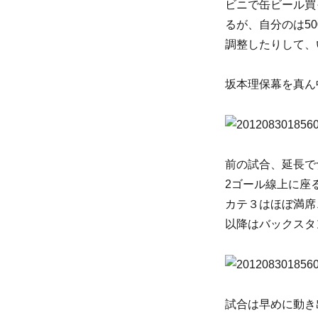
ビニで缶ビール買
リ
ー
るが、自分のは5
調整したりして、
坂本理保幕を真ん
前の試合、延長で
2ゴール線上に座
カテ３はほぼ満席
以降はバックスタン
試合は早めに動き