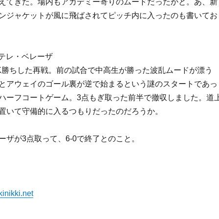
えてきた。場内もアカデミー寄りのムードだったかと。あ、新
ンジャケットが風に飛ばされてピッチ内に入ったのも書いてお
日テレ・ベレーザ
K勝ちした再戦。前の試合で中高生が勝った波乱ムードが漂う
とアウェイのゴール裏が逆で始まるという謎のスタートであっ
ハーフコートゲーム。3点もぎ取った前半で撤収しました。道
置いて守備的に入るつもりだったのだろうか。
ーザが3点取って、6-0で終了とのこと。
inikki.net