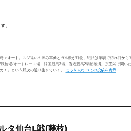
ます。
時々オート。スジ違いの挟み車券とガル般が好物。戦法は単騎で切れ目から
/競輪場/オートレース場、韓国競馬3場、香港競馬2場踏破済。京王閣で聞い
踏め！」という野次の通り生きていく。
にっき のすべての投稿を表示
ベガルタ仙台L戦(藤枝)