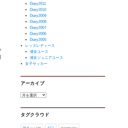
Diary2011
Diary2010
Diary2009
Diary2008
Diary2007
Diary2006
Diary2005
レッズレディース
っ
浦女ユース
同
浦女ジュニアユース
女子サッカー
アーカイブ
ア
ー
カ
う
イ
タグクラウド
ブ
18キッパー
ACL
germany