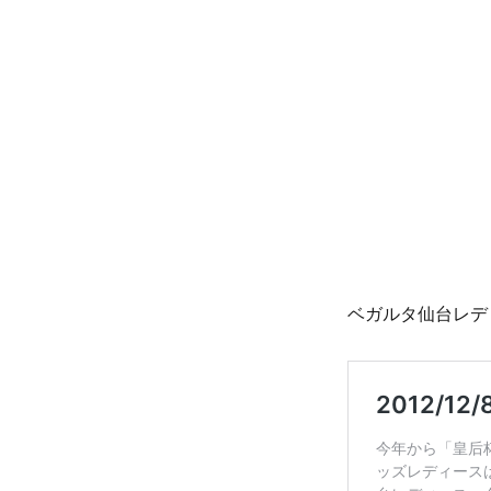
リ
ー
ベガルタ仙台レデ