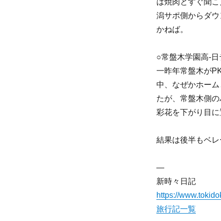
は焼肉とすぐ聞こ
潟サポ側からダウ
かねば。
○常盤木学園高-
一昨年常盤木がP
中、なぜかホーム
たが、常盤木側の
彩花を下がり目に
結果は後半もベレ
—
新時々日記
https://www.tokidok
旅行記一覧