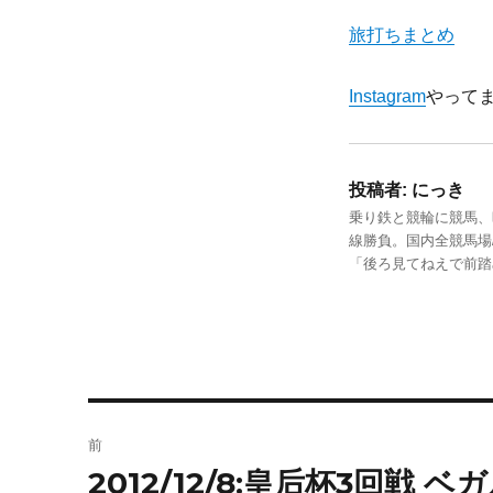
旅打ちまとめ
Instagram
やって
投稿者:
にっき
乗り鉄と競輪に競馬、
線勝負。国内全競馬場
「後ろ見てねえで前
投
前
稿
2012/12/8:皇后杯3回戦 
前