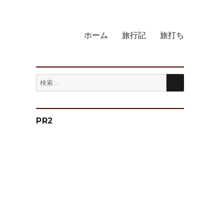
ホーム
旅行記
旅打ち
検
検
索
索:
PR2