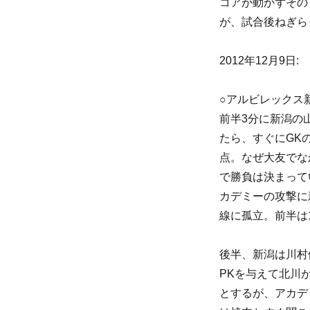
コアが動かずその
が、試合後ねぎら
2012年12月9日:
○アルビレックス
前半3分に新潟の
たら、すぐにGK
点。なぜ大友でな
で勝負は決まって
カデミーの攻撃に
線に孤立。前半は1
後半、新潟は川村
PKを与えて北川
とするが、アカデ