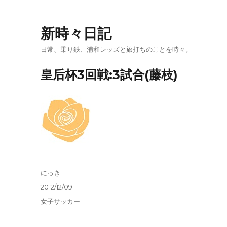
新時々日記
日常、乗り鉄、浦和レッズと旅打ちのことを時々。
皇后杯3回戦:3試合(藤枝)
投
にっき
稿
投
2012/12/09
者
稿
カ
女子サッカー
日:
テ
ゴ