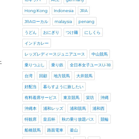
Hong Kong
Indonesia
JRA
JRAローカル
malaysia
penang
うどん
おにぎり
つけ麺
にしくら
インドカレー
レッズレディースジュニアユース
中山競馬
上
乗りつぶし
乗り鉄
全日本女子ユースU-18
台湾
回顧
地方競馬
大井競馬
好配当
暮らすように旅したい
有料着席サービス
東京競馬
栄坊
沖縄
沖縄本
浦和レッズ
浦和競馬
浦和西
特観席
皇后杯
秋の乗り放題パス
競輪
船橋競馬
路面電車
釜山