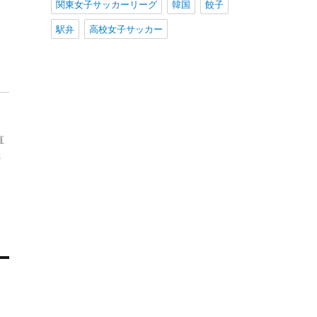
関東女子サッカーリーグ
韓国
餃子
駅弁
高校女子サッカー
直
た