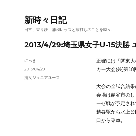
新時々日記
日常、乗り鉄、浦和レッズと旅打ちのことを時々。
2013/4/29:埼玉県女子U-15
投
にっき
正確には「関東大会
稿
投
2013/04/29
カー大会(兼)第1
者
稿
カ
浦女ジュニアユース
日:
テ
大会の全試合結果
ゴ
会場は越谷市のし
リ
ー
ーゼ戦が予定され
越谷駅から水上公
口から乗車。