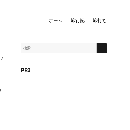
ホーム
旅行記
旅打ち
検
検
索
索:
ッ
PR2
リ