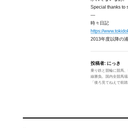
Special thanks t
—
時々日記
https://www.tokidok
2013年度以降
投稿者:
にっき
乗り鉄と競輪に競馬、
線勝負。国内全競馬場
「後ろ見てねえで前
投