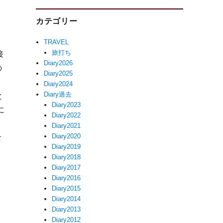
カテゴリー
TRAVEL
旅打ち
接
Diary2026
の
Diary2025
Diary2024
Diary過去
と
Diary2023
に
Diary2022
Diary2021
Diary2020
食
Diary2019
Diary2018
Diary2017
Diary2016
Diary2015
。
Diary2014
Diary2013
Diary2012