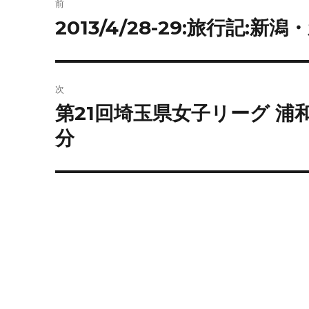
前
稿
2013/4/28-29:旅行記:
前
の
ナ
投
ビ
稿:
次
ゲ
第21回埼玉県女子リーグ 
次
の
ー
分
投
シ
稿:
ョ
ン