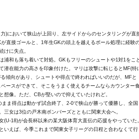
ク力)において狭山が上回り、左サイドからのセンタリングが直
Kが直接ゴールと、1年生GKの頭上を越えるボール処理に経験
続けに失点。
は浦和も落ち着いて対処。GKもフリーのシュートや1対1をこ
て潜在能力の高さを印象付けた。マリは攻撃に転じるとMF(特
がる傾向があり、シュートや得点で終わればいいのだが、MFと
スペースができて、そこをうまく使えるチームならカウンター
と想像。ただ、CBが堅いので抑えていたけれど。
のまま得点は動かず試合終了、2-0で狭山が勝って優勝し、全国
。三女は3位の戸木南ボンバーズとともに関東大会へ。
女(U-18)が会長杯以来の某大阪体育大直伝の応援をやっていた
といえば、今季これまで関東女子リーグの日程と合わなくて行