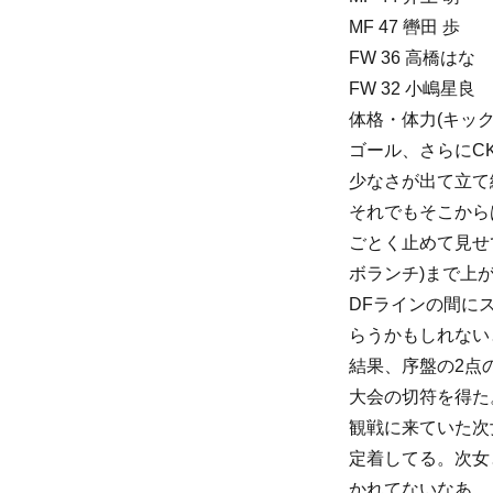
MF 47 轡田 歩
FW 36 高橋はな
FW 32 小嶋星良
体格・体力(キッ
ゴール、さらにC
少なさが出て立て
それでもそこから
ごとく止めて見せ
ボランチ)まで上
DFラインの間に
らうかもしれない
結果、序盤の2点
大会の切符を得た
観戦に来ていた次
定着してる。次女
かれてないなあ。