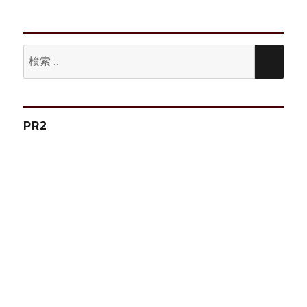
ン
検
検
索:
索
PR2