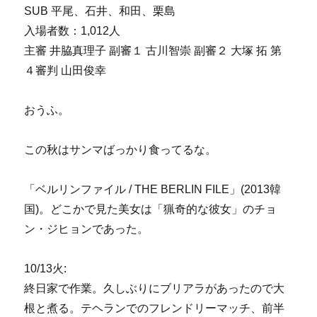
SUB 平尾、石井、和田、栗島
入場者数：1,012人
主審 井脇真理子 副審１ 古川智崇 副審２ 大塚 拓 第
４審判 山田俊幸
おうふ。
この秋はサンマばっかり食ってるな。
「ベルリンファイル / THE BERLIN FILE」(2013韓
国)。どこかで見た美女は「猟奇的な彼女」のチョ
ン・ジヒョンであった。
10/13火:
終日家で作業。久しぶりにブリアラがあったので大
根と煮る。テヘランでのフレンドリーマッチ、前半