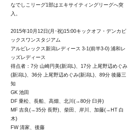
なでしこリーグ1部はエキサイティングリーグへ突
入。
2015年10月12日(月･祝)15:00キックオフ・デンカビ
ックスワンスタジアム
アルビレックス新潟レディース 3-1(前半3-0) 浦和レ
ッズレディース
得点者：7分 山崎円美(新潟L)、17分 上尾野辺めぐみ
(新潟L)、36分 上尾野辺めぐみ(新潟L)、89分 後藤三
知
GK 池田
DF 乗松、長船、高畑、北川(→80分 臼井)
MF 吉良(→35分 長野)、柴田、岸川、加藤(→HT 白
木)
FW 清家、後藤