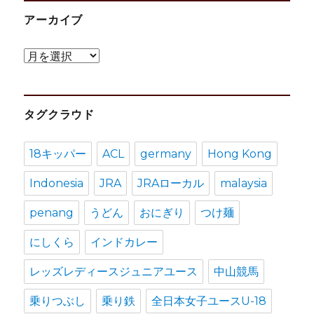
アーカイブ
ア
ー
カ
タグクラウド
イ
ブ
18キッパー
ACL
germany
Hong Kong
Indonesia
JRA
JRAローカル
malaysia
penang
うどん
おにぎり
つけ麺
にしくら
インドカレー
レッズレディースジュニアユース
中山競馬
乗りつぶし
乗り鉄
全日本女子ユースU-18