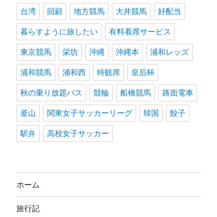
台湾
回顧
地方競馬
大井競馬
好配当
暮らすように旅したい
有料着席サービス
東京競馬
栄坊
沖縄
沖縄本
浦和レッズ
浦和競馬
浦和西
特観席
皇后杯
秋の乗り放題パス
競輪
船橋競馬
路面電車
釜山
関東女子サッカーリーグ
韓国
餃子
駅弁
高校女子サッカー
ホーム
旅行記