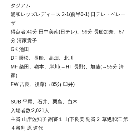
タジアム
浦和レッズレディース 2-1(前半0-1) 日テレ・ベレー
ザ
得点者:40分 田中美南(日テレ)、59分 長船加奈、87
分 清家貴子
GK 池田
DF 乗松、長船、高畑、北川
MF 柴田、猶本、岸川(→HT 長野)、加藤(→55分 清
家)
FW 吉良、後藤(→85分 臼井)
SUB 平尾、石井、栗島、白木
入場者数:2,021人
主審 山岸佐知子 副審１ 山下良美 副審２ 草処和江 第
４審判 原 道代