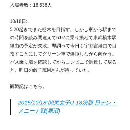
入場者数：18,638人
10/18日:
5:20起きでまた栃木を目指す。しかし家から駅まで
の時間を読み間違えて6:07に乗り損ねて東武楡木駅
経由の予定が失敗。即調べて今日も宇都宮経由で目
指すことにしてグリーン車で爆睡しながら向かう。
バス乗り場を確認してからコンビニで調達して戻る
と、昨日の餃子班Mさんが待っていた。
観戦記はこちら。
2015/10/18:関東女子U-18決勝 日テレ・
メニーナ戦(鹿沼)