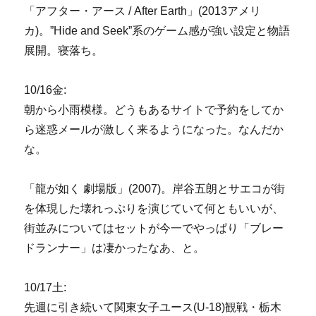
「アフター・アース / After Earth」(2013アメリ
カ)。”Hide and Seek”系のゲーム感が強い設定と物語
展開。寝落ち。
10/16金:
朝から小雨模様。どうもあるサイトで予約をしてか
ら迷惑メールが激しく来るようになった。なんだか
な。
「龍が如く 劇場版」(2007)。岸谷五朗とサエコが街
を体現した壊れっぷりを演じていて何ともいいが、
街並みについてはセットが今一でやっぱり「ブレー
ドランナー」は凄かったなあ、と。
10/17土:
先週に引き続いて関東女子ユース(U-18)観戦・栃木