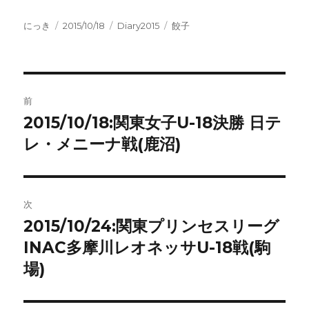
投
投
カ
タ
にっき
2015/10/18
Diary2015
餃子
稿
稿
テ
グ
者
日:
ゴ
リ
ー
投
前
稿
2015/10/18:関東女子U-18決勝 日テ
前
の
レ・メニーナ戦(鹿沼)
ナ
投
ビ
稿:
ゲ
次
2015/10/24:関東プリンセスリーグ
次
ー
の
INAC多摩川レオネッサU-18戦(駒
シ
投
場)
稿:
ョ