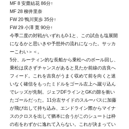
MF 8 安齋結花 86分↑
MF 28 柳井里奈
FW 20 鴨川実歩 35分↑
FW 29 小澤 寛 90分↑
今季二度の対戦がいずれも0-1と、この試合も塩展開
になるかと思いきや予想外の流れになった。サッカ
ーこわい＞＜。
5分、ルーティン的な長船から乗松へのボール回し、
乗松は戻さずチャンスがあると見たか前線の吉良へ
フィード。これを吉良がうまく収めて前を向くと迷
いなく確信をもったミドルをゴール左上へ蹴り込ん
でレッズが先制。ジェフDFラインとGKの隙を衝い
たゴールだった。11分左サイドのスルーパスに加藤
が飛び出して持ち込み、エンドライン際からマイナ
スのクロスを出して猶本に合うがこのシュートは枠
の右をわずかに逸れて入らない。これが決まってい