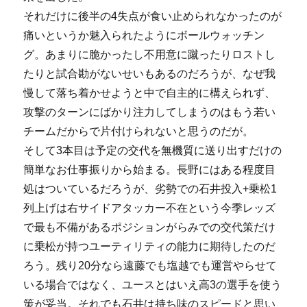
それだけに後半の4失点が食い止められなかったのが
痛いというか魅入られたようにボールウォッチン
グ。あまりに脆かったし不用意に蹴ったりロストし
たりと試合勘がないせいもあるのだろうが、なぜ我
慢して落ち着かせようと中で自主的に構えられず、
攻撃のターンにばかり注力してしまうのはもう若い
チームだからで片付けられないと思うのだが。
そして3本目は予定の交代を無機質に送り出すだけの
簡単なお仕事振りから始まる。長野にはある程度目
処はついているだろうが、劣勢での石井投入+乗松1
列上げは右サイドアタッカー不在という今季レッズ
で最も不備があるポジションがらみでの交代策だけ
に乗松が持つユーティリティの能力に期待したのだ
ろう。残り20分なら遠藤でも塩越でも運営やらせて
いる場合ではなく、ユースとはいえ高3の選手を使う
策が妥当。それでも石井は持ち味のスピードと思い