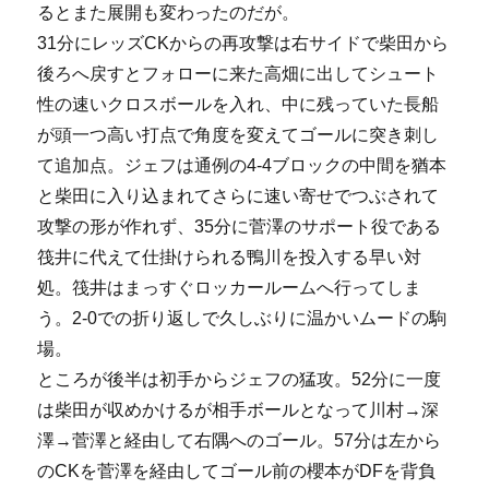
るとまた展開も変わったのだが。
31分にレッズCKからの再攻撃は右サイドで柴田から
後ろへ戻すとフォローに来た高畑に出してシュート
性の速いクロスボールを入れ、中に残っていた長船
が頭一つ高い打点で角度を変えてゴールに突き刺し
て追加点。ジェフは通例の4-4ブロックの中間を猶本
と柴田に入り込まれてさらに速い寄せでつぶされて
攻撃の形が作れず、35分に菅澤のサポート役である
筏井に代えて仕掛けられる鴨川を投入する早い対
処。筏井はまっすぐロッカールームへ行ってしま
う。2-0での折り返しで久しぶりに温かいムードの駒
場。
ところが後半は初手からジェフの猛攻。52分に一度
は柴田が収めかけるが相手ボールとなって川村→深
澤→菅澤と経由して右隅へのゴール。57分は左から
のCKを菅澤を経由してゴール前の櫻本がDFを背負