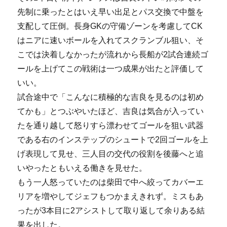
先制に乗ったとはいえ早い出足とパス交換で中盤を
支配して圧倒。長身GKの守備ゾーンを考慮してCK
はニアに速いボールを入れてスクランブル狙い、そ
こでは決着しなかったが流れから長船が2試合連続ゴ
ールを上げてこの戦術は一つ成果が出たと評価して
いい。
試合途中で「こんなに積極的な吉良を見るのは初め
てかも」とつぶやいたほど、吉良は気合が入ってい
たを通り越して怒りすら漂わせてゴールを狙い武器
である右のインステップのシュートで2回ゴールを上
げ表現して見せ、三人目の交代の役割を後藤へと追
いやったともいえる働きを見せた。
もう一人怒っていたのは柴田で中へ絞ってカバーエ
リアを増やしてジェフもつかまえきれず。ミスもあ
ったが3本目に2アシストして取り返して余りある結
果を出した。