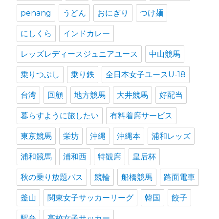
penang
うどん
おにぎり
つけ麺
にしくら
インドカレー
レッズレディースジュニアユース
中山競馬
乗りつぶし
乗り鉄
全日本女子ユースU-18
台湾
回顧
地方競馬
大井競馬
好配当
暮らすように旅したい
有料着席サービス
東京競馬
栄坊
沖縄
沖縄本
浦和レッズ
浦和競馬
浦和西
特観席
皇后杯
秋の乗り放題パス
競輪
船橋競馬
路面電車
釜山
関東女子サッカーリーグ
韓国
餃子
駅弁
高校女子サッカー