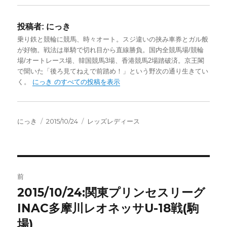
投稿者:
にっき
乗り鉄と競輪に競馬、時々オート。スジ違いの挟み車券とガル般
が好物。戦法は単騎で切れ目から直線勝負。国内全競馬場/競輪
場/オートレース場、韓国競馬3場、香港競馬2場踏破済。京王閣
で聞いた「後ろ見てねえで前踏め！」という野次の通り生きてい
く。
にっき のすべての投稿を表示
投
投
カ
にっき
2015/10/24
レッズレディース
稿
稿
テ
者
日:
ゴ
リ
ー
投
前
稿
2015/10/24:関東プリンセスリーグ
前
の
INAC多摩川レオネッサU-18戦(駒
ナ
投
場)