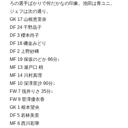
ろの選手ばかりで何だかなの印象。池田は青ユニ。
ジェフは次の通り。
GK 17 山根恵里奈
DF 24 千野晶子
DF 3 櫻本尚子
DF 18 磯金みどり
DF 2 上野紗稀
MF 19 保坂のどか 86分↓
MF 13 瀬戸口 梢
MF 14 川村真理
MF 10 深澤里沙 90分↓
FW 7 筏井りさ 35分↓
FW 9 菅澤優衣香
GK 1 根本望央
DF 5 若林美里
MF 6 西川彩華