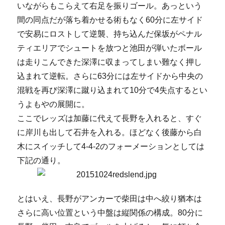
いながらもこらえて右足を振りゴール。あっという
間の同点だが落ち着かせる術もなく60分に左サイド
で安易にロストして逆襲、持ち込んだ保坂がペナル
ティエリアでシュートを放つと池田が弾いたボール
は走りこんできた深澤に収まってしまい難なく押し
込まれて逆転。さらに63分には左サイドから中央の
混戦を再び深澤に蹴り込まれて10分で4失点するとい
うよもやの展開に。
ここでレッズは加藤に代えて長野を入れると、すぐ
に岸川も出して石井を入れる。ほどなく後藤から白
木にスイッチして4-4-2のフォーメーションとしては
下記の通り。
とはいえ、長野がアンカーで柴田は中へ絞り猶本は
さらに高い位置という中盤は縦関係の構成。80分に