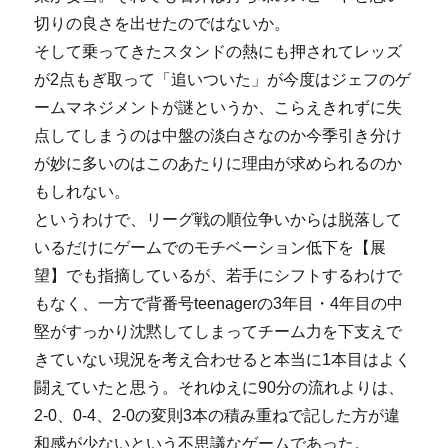
切りの良さを出せたのではないか。
そして乗ってきたスタンドの熱にも押されてレッズ
が2点もぎ取って「追いついた」が今度はジェフのゲ
ームマネジメントが謎というか、こらえきれずに失
点してしまうのは中盤の淡白さなのか今季引き分け
が妙に多いのはこのあたりに理由が求められるのか
もしれない。
というわけで、リーグ戦の順位争いからは脱落して
いるだけにゲームでのモチベーション低下を【展
望】でも指摘しているが、若手にシフトするわけで
もなく、一方で背番号teenagerの3年目・4年目の中
堅がすっかり沈黙してしまってチーム力を下支えで
きていない現況を考え合わせると本当に1本目はよく
闘えていたと思う。それゆえに90分の流れよりは、
2-0、0-4、2-0の変則3本の積み重ねで記した方が違
和感が少ないという不思議なゲームであった。