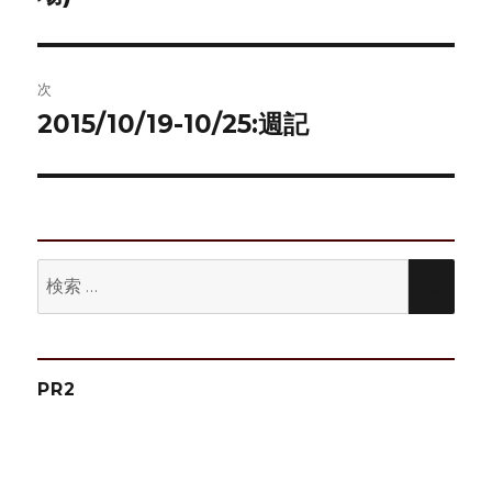
ビ
稿:
ゲ
次
ー
2015/10/19-10/25:週記
次
シ
の
投
ョ
稿:
ン
検
検
索:
索
PR2