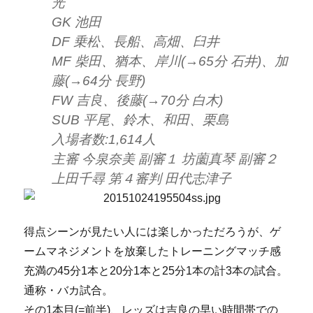
光
GK 池田
DF 乗松、長船、高畑、臼井
MF 柴田、猶本、岸川(→65分 石井)、加
藤(→64分 長野)
FW 吉良、後藤(→70分 白木)
SUB 平尾、鈴木、和田、栗島
入場者数:1,614人
主審 今泉奈美 副審１ 坊薗真琴 副審２
上田千尋 第４審判 田代志津子
得点シーンが見たい人には楽しかっただろうが、ゲ
ームマネジメントを放棄したトレーニングマッチ感
充満の45分1本と20分1本と25分1本の計3本の試合。
通称・バカ試合。
その1本目(=前半)、レッズは吉良の早い時間帯での