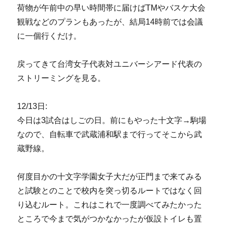
荷物が午前中の早い時間帯に届けばTMやバスケ大会
観戦などのプランもあったが、結局14時前では会議
に一個行くだけ。
戻ってきて台湾女子代表対ユニバーシアード代表の
ストリーミングを見る。
12/13日:
今日は3試合はしごの日。前にもやった十文字→駒場
なので、自転車で武蔵浦和駅まで行ってそこから武
蔵野線。
何度目かの十文字学園女子大だが正門まで来てみる
と試験とのことで校内を突っ切るルートではなく回
り込むルート。これはこれで一度調べてみたかった
ところで今まで気がつかなかったが仮設トイレも置