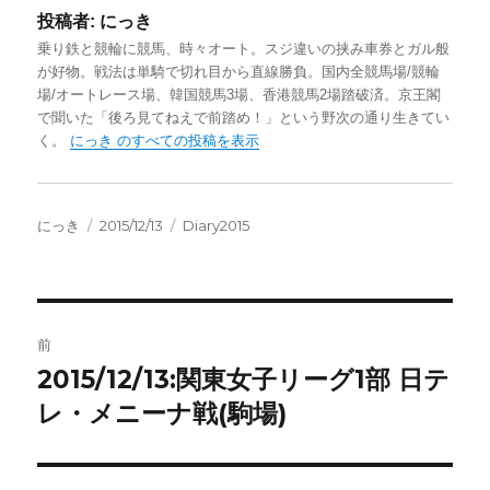
投稿者:
にっき
乗り鉄と競輪に競馬、時々オート。スジ違いの挟み車券とガル般
が好物。戦法は単騎で切れ目から直線勝負。国内全競馬場/競輪
場/オートレース場、韓国競馬3場、香港競馬2場踏破済。京王閣
で聞いた「後ろ見てねえで前踏め！」という野次の通り生きてい
く。
にっき のすべての投稿を表示
投
投
カ
にっき
2015/12/13
Diary2015
稿
稿
テ
者
日:
ゴ
リ
ー
投
前
稿
2015/12/13:関東女子リーグ1部 日テ
前
の
レ・メニーナ戦(駒場)
ナ
投
ビ
稿: