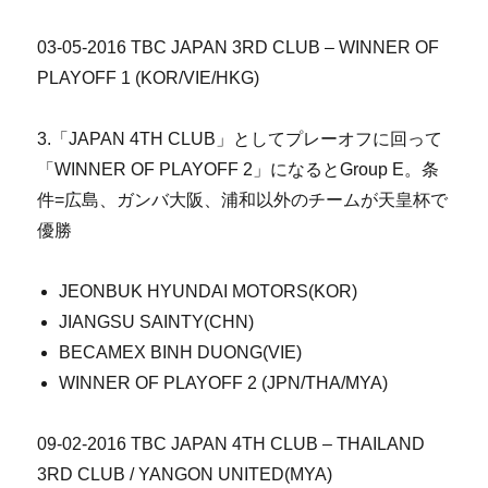
03-05-2016 TBC JAPAN 3RD CLUB – WINNER OF
PLAYOFF 1 (KOR/VIE/HKG)
3.「JAPAN 4TH CLUB」としてプレーオフに回って
「WINNER OF PLAYOFF 2」になるとGroup E。条
件=広島、ガンバ大阪、浦和以外のチームが天皇杯で
優勝
JEONBUK HYUNDAI MOTORS(KOR)
JIANGSU SAINTY(CHN)
BECAMEX BINH DUONG(VIE)
WINNER OF PLAYOFF 2 (JPN/THA/MYA)
09-02-2016 TBC JAPAN 4TH CLUB – THAILAND
3RD CLUB / YANGON UNITED(MYA)