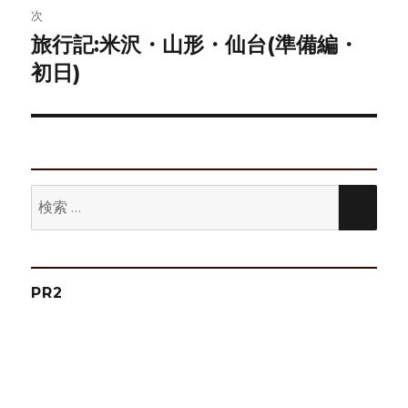
ゲ
次
旅行記:米沢・山形・仙台(準備編・
次
ー
の
初日)
シ
投
稿:
ョ
ン
検
検
索:
索
PR2