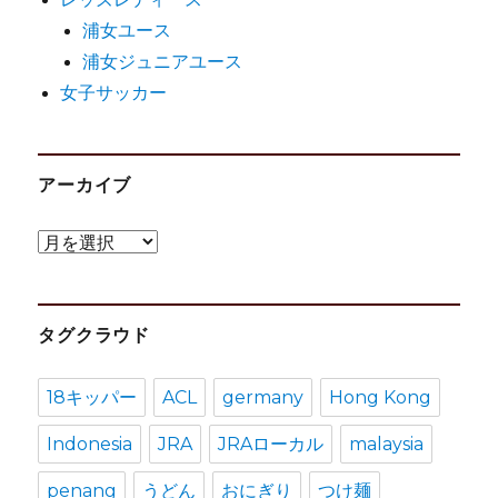
浦女ユース
浦女ジュニアユース
女子サッカー
アーカイブ
ア
ー
カ
タグクラウド
イ
ブ
18キッパー
ACL
germany
Hong Kong
Indonesia
JRA
JRAローカル
malaysia
penang
うどん
おにぎり
つけ麺