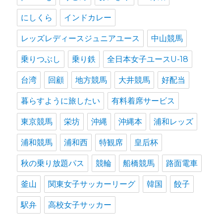
にしくら
インドカレー
レッズレディースジュニアユース
中山競馬
乗りつぶし
乗り鉄
全日本女子ユースU-18
台湾
回顧
地方競馬
大井競馬
好配当
暮らすように旅したい
有料着席サービス
東京競馬
栄坊
沖縄
沖縄本
浦和レッズ
浦和競馬
浦和西
特観席
皇后杯
秋の乗り放題パス
競輪
船橋競馬
路面電車
釜山
関東女子サッカーリーグ
韓国
餃子
駅弁
高校女子サッカー