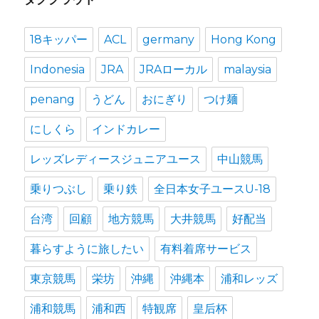
ブ
18キッパー
ACL
germany
Hong Kong
Indonesia
JRA
JRAローカル
malaysia
penang
うどん
おにぎり
つけ麺
にしくら
インドカレー
レッズレディースジュニアユース
中山競馬
乗りつぶし
乗り鉄
全日本女子ユースU-18
台湾
回顧
地方競馬
大井競馬
好配当
暮らすように旅したい
有料着席サービス
東京競馬
栄坊
沖縄
沖縄本
浦和レッズ
浦和競馬
浦和西
特観席
皇后杯