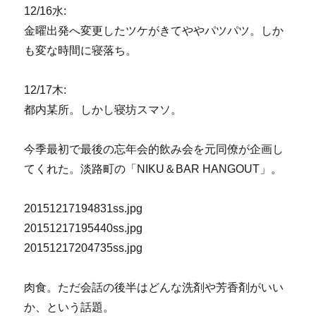
12/16水:
金曜出発へ変更したツケがきてややパツパツ。しか
も変な時間に寝落ち。
12/17木:
都内某所。しかし寝坊スマソ。
今季最初で最後の忘年会的飲み会を元同僚が企画し
てくれた。淡路町の「NIKU＆BAR HANGOUT」。
20151217194831ss.jpg
20151217195440ss.jpg
20151217204735ss.jpg
肉食。ただ会話の後半はどんな洗剤や芳香剤がいい
か、という話題。