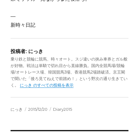
—
新時々日記
投稿者:
にっき
乗り鉄と競輪に競馬、時々オート。スジ違いの挟み車券とガル般
が好物。戦法は単騎で切れ目から直線勝負。国内全競馬場/競輪
場/オートレース場、韓国競馬3場、香港競馬2場踏破済。京王閣
で聞いた「後ろ見てねえで前踏め！」という野次の通り生きてい
く。
にっき のすべての投稿を表示
投
投
カ
にっき
2015/12/20
Diary2015
稿
稿
テ
者
日:
ゴ
リ
ー
投