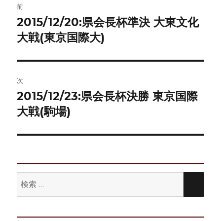
前
稿
2015/12/20:県会長杯準決 大東文化
前
の
大戦(東京国際大)
ナ
投
ビ
稿:
ゲ
次
2015/12/23:県会長杯決勝 東京国際
次
ー
の
大戦(駒場)
シ
投
稿:
ョ
ン
検
検
索:
索