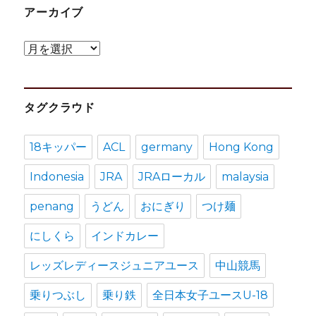
アーカイブ
ア
ー
カ
タグクラウド
イ
ブ
18キッパー
ACL
germany
Hong Kong
Indonesia
JRA
JRAローカル
malaysia
penang
うどん
おにぎり
つけ麺
にしくら
インドカレー
レッズレディースジュニアユース
中山競馬
乗りつぶし
乗り鉄
全日本女子ユースU-18