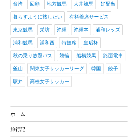
台湾
回顧
地方競馬
大井競馬
好配当
暮らすように旅したい
有料着席サービス
東京競馬
栄坊
沖縄
沖縄本
浦和レッズ
浦和競馬
浦和西
特観席
皇后杯
秋の乗り放題パス
競輪
船橋競馬
路面電車
釜山
関東女子サッカーリーグ
韓国
餃子
駅弁
高校女子サッカー
ホーム
旅行記