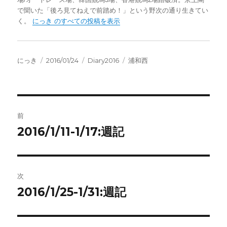
で聞いた「後ろ見てねえで前踏め！」という野次の通り生きてい
く。
にっき のすべての投稿を表示
投
投
カ
タ
にっき
2016/01/24
Diary2016
浦和西
稿
稿
テ
グ
者
日:
ゴ
リ
ー
投
前
稿
2016/1/11-1/17:週記
前
の
ナ
投
ビ
稿:
次
ゲ
2016/1/25-1/31:週記
次
の
ー
投