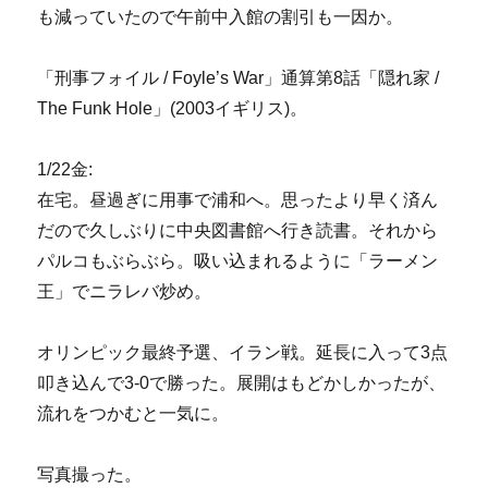
も減っていたので午前中入館の割引も一因か。
「刑事フォイル / Foyle’s War」通算第8話「隠れ家 /
The Funk Hole」(2003イギリス)。
1/22金:
在宅。昼過ぎに用事で浦和へ。思ったより早く済ん
だので久しぶりに中央図書館へ行き読書。それから
パルコもぶらぶら。吸い込まれるように「ラーメン
王」でニラレバ炒め。
オリンピック最終予選、イラン戦。延長に入って3点
叩き込んで3-0で勝った。展開はもどかしかったが、
流れをつかむと一気に。
写真撮った。