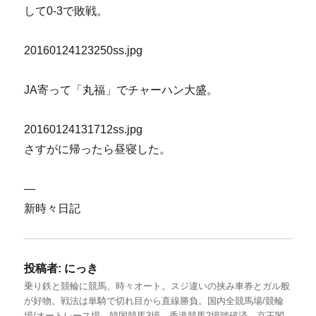
して0-3で敗戦。
20160124123250ss.jpg
JA寄って「丸福」でチャーハン大盛。
20160124131712ss.jpg
さすがに帰ったら昼寝した。
—
新時々日記
投稿者:
にっき
乗り鉄と競輪に競馬、時々オート。スジ違いの挟み車券とガル般
が好物。戦法は単騎で切れ目から直線勝負。国内全競馬場/競輪
場/オートレース場、韓国競馬3場、香港競馬2場踏破済。京王閣