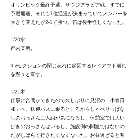
オリンピック最終予選、サウジアラビア戦。すでに
予選通過、それも1位通過が決まっていてメンバーを
大きく変えたが2-1で勝つ。笛は後半怪しくなった。
1/20水:
都内某所。
divセクションの閉じ忘れに起因するレイアウト崩れ
を黙々と直す。
1/21木:
仕事に合間ができたので久しぶりに見沼の「小春日
和」へ。送迎バスに乗るところからしゃべりっぱな
しのおっさん二人組が気になるし、休憩室では大い
びきのおっさんはいるし、施設側の問題ではないの
だがしばらく行きたくなくなった。お昼過ぎると客