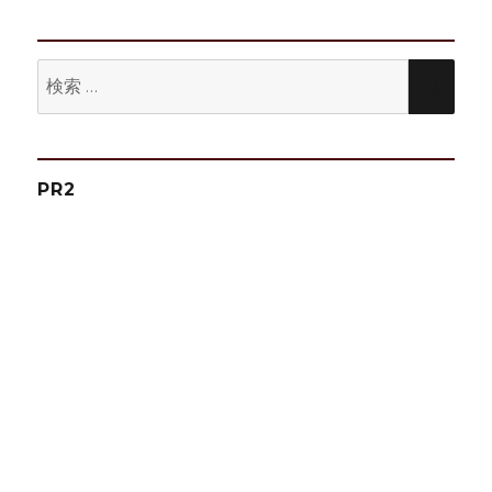
シ
稿:
ョ
検
検
ン
索:
索
PR2