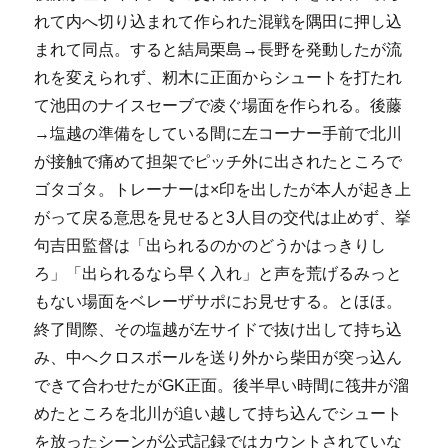
れて内へ切り込まれて作られた混戦を隅田に押し込
まれて同点。すると結局栗島→長野を発動したが流
れを変えられず、籾木に正面からシュートを打たれ
て池田のナイスセーブで凌ぐ場面を作られる。後藤
→塩越の準備をしている間に左コーナー手前で北川
が接触で痛めて担架でピッチ外に出されたところで
ゴタゴタ。トレーナーは×印を出したが本人が起き上
がって戻る意思を見せると3人目の交代は止めず、挙
句吉田監督は「出られるのかのどうかはっきりし
ろ」「出られるなら早く入れ」と声を荒げるみっと
もない場面をベレーザサポにお見せする。とほほ。
終了間際、その塩越が左サイドで抜け出して持ち込
み、中へクロスボールを送り外から柴田が突っ込ん
できて合わせたがGK正面。後半早い時間に筏井が溜
めたところを北川が追い越して持ち込んでシュート
を放ったシーンが公式記録ではカウントされていな