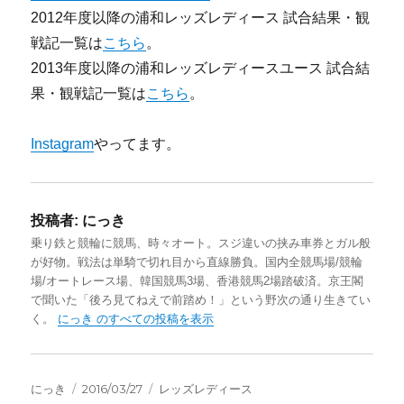
2012年度以降の浦和レッズレディース 試合結果・観
戦記一覧は
こちら
。
2013年度以降の浦和レッズレディースユース 試合結
果・観戦記一覧は
こちら
。
Instagram
やってます。
投稿者:
にっき
乗り鉄と競輪に競馬、時々オート。スジ違いの挟み車券とガル般
が好物。戦法は単騎で切れ目から直線勝負。国内全競馬場/競輪
場/オートレース場、韓国競馬3場、香港競馬2場踏破済。京王閣
で聞いた「後ろ見てねえで前踏め！」という野次の通り生きてい
く。
にっき のすべての投稿を表示
投
投
カ
にっき
2016/03/27
レッズレディース