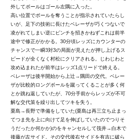
外してボールはゴール左隅に入った。
高い位置でボールを奪うことが指示されていたらし
いが、足下の技術に長けたベレーザが巧くつないで
凌がれてしまい逆にピンチを招きかねずこれは前半
途中で修正がかかる。30分頃レッズにカウンターの
チャンスで一瞬3対3の局面が見えたが押し上げるス
ピードが全くなく村松にクリアされる。じわじわと
攻め込まれたが前半はレッズ1点リードで終える。
ベレーザは後半開始から上辻→隅田の交代。ベレー
ザが比較的ロングボールを蹴ってくることが多く何
とか跳ね返していたが、70分手前からレッズが不可
解な交代策を繰り出してツキを失う。
栗島→長野で準備をしていた(栗島は再三立ち止まっ
てつま先を上に向けて足を伸ばしていたのでつりそ
うだったか何かか)のをキャンセルして筏井→白木で
後藤が左サイド。その交代後右サイドを有吉に破ら