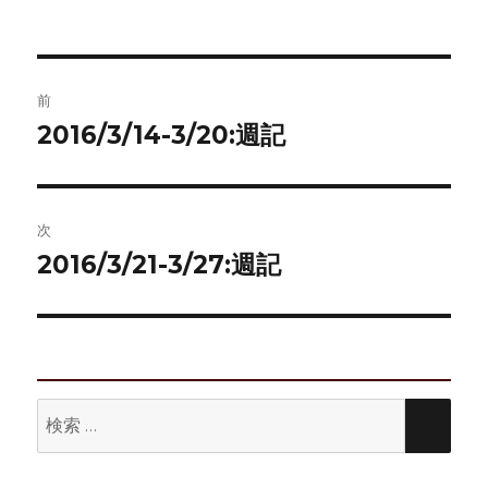
稿
稿
テ
者
日:
ゴ
リ
ー
投
前
稿
2016/3/14-3/20:週記
前
の
ナ
投
ビ
稿:
次
ゲ
2016/3/21-3/27:週記
次
の
ー
投
シ
稿:
ョ
検
検
ン
索:
索