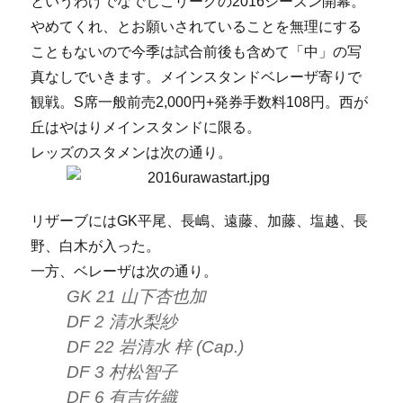
というわけでなでしこリーグの2016シーズン開幕。
やめてくれ、とお願いされていることを無理にする
こともないので今季は試合前後も含めて「中」の写
真なしでいきます。メインスタンドベレーザ寄りで
観戦。S席一般前売2,000円+発券手数料108円。西が
丘はやはりメインスタンドに限る。
レッズのスタメンは次の通り。
リザーブにはGK平尾、長嶋、遠藤、加藤、塩越、長
野、白木が入った。
一方、ベレーザは次の通り。
GK 21 山下杏也加
DF 2 清水梨紗
DF 22 岩清水 梓 (Cap.)
DF 3 村松智子
DF 6 有吉佐織