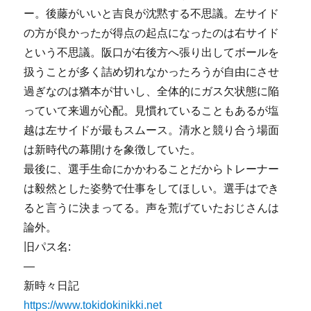
ー。後藤がいいと吉良が沈黙する不思議。左サイド
の方が良かったが得点の起点になったのは右サイド
という不思議。阪口が右後方へ張り出してボールを
扱うことが多く詰め切れなかったろうが自由にさせ
過ぎなのは猶本が甘いし、全体的にガス欠状態に陥
っていて来週が心配。見慣れていることもあるが塩
越は左サイドが最もスムース。清水と競り合う場面
は新時代の幕開けを象徴していた。
最後に、選手生命にかかわることだからトレーナー
は毅然とした姿勢で仕事をしてほしい。選手はでき
ると言うに決まってる。声を荒げていたおじさんは
論外。
旧パス名:
—
新時々日記
https://www.tokidokinikki.net