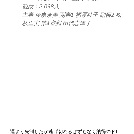
観衆：2,068人
主審 今泉奈美 副審1 桐原純子 副審2 松
枝里実 第4審判 田代志津子
運よく先制したが逃げ切れるはずもなく納得のドロ