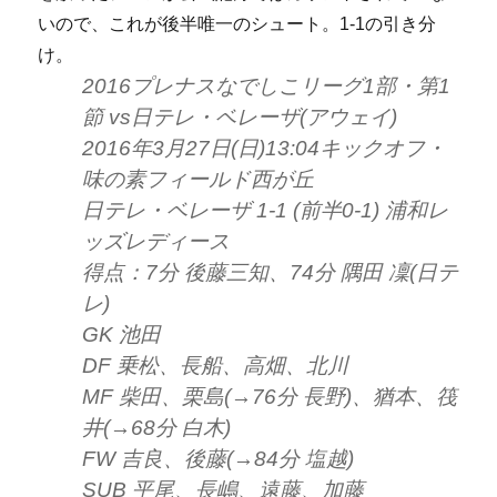
いので、これが後半唯一のシュート。1-1の引き分
け。
2016プレナスなでしこリーグ1部・第1
節 vs日テレ・ベレーザ(アウェイ)
2016年3月27日(日)13:04キックオフ・
味の素フィールド西が丘
日テレ・ベレーザ 1-1 (前半0-1) 浦和レ
ッズレディース
得点：7分 後藤三知、74分 隅田 凜(日テ
レ)
GK 池田
DF 乗松、長船、高畑、北川
MF 柴田、栗島(→76分 長野)、猶本、筏
井(→68分 白木)
FW 吉良、後藤(→84分 塩越)
SUB 平尾、長嶋、遠藤、加藤