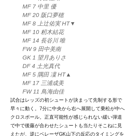
MF 7 中里 優
MF 20 阪口夢穂
MF 8 上辻佑実 HT▼
MF 10 籾木結花
MF 14 長谷川 唯
FW 9 田中美南
GK 1 望月ありさ
DF 4 土光真代
MF 5 隅田 凜 HT▲
MF 17 三浦成美
FW 11 鳥海由佳
試合はレッズの初シュートが決まって先制する形で
早々に動く。7分に中央から右へ展開して乗松が中へ
クロスボール。正直可能性が感じられない緩い弾道
で中で後藤が合わせたシュートも当たりそこねに見
えたが、逆にベレーザGK山下の反応のタイミングを