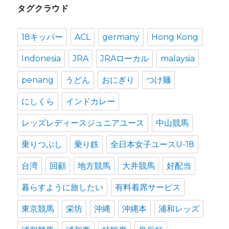
タグクラウド
イ
ブ
18キッパー
ACL
germany
Hong Kong
Indonesia
JRA
JRAローカル
malaysia
penang
うどん
おにぎり
つけ麺
にしくら
インドカレー
レッズレディースジュニアユース
中山競馬
乗りつぶし
乗り鉄
全日本女子ユースU-18
台湾
回顧
地方競馬
大井競馬
好配当
暮らすように旅したい
有料着席サービス
東京競馬
栄坊
沖縄
沖縄本
浦和レッズ