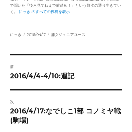
で聞いた「後ろ見てねえで前踏め！」という野次の通り生きてい
く。
にっき のすべての投稿を表示
投
投
カ
にっき
2016/04/17
浦女ジュニアユース
稿
稿
テ
者
日:
ゴ
リ
ー
投
前
稿
2016/4/4-4/10:週記
前
の
ナ
投
ビ
稿:
次
ゲ
2016/4/17:なでしこ1部 コノミヤ戦
次
の
(駒場)
ー
投