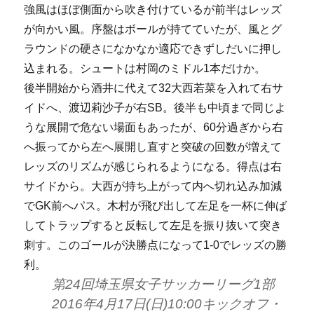
強風はほぼ側面から吹き付けているが前半はレッズ
が向かい風。序盤はボールが持てていたが、風とグ
ラウンドの硬さになかなか適応できずしだいに押し
込まれる。シュートは村岡のミドル1本だけか。
後半開始から酒井に代えて32大西若菜を入れて右サ
イドへ、渡辺莉沙子が右SB。後半も中頃まで同じよ
うな展開で危ない場面もあったが、60分過ぎから右
へ振ってから左へ展開し直すと突破の回数が増えて
レッズのリズムが感じられるようになる。得点は右
サイドから。大西が持ち上がって内へ切れ込み加減
でGK前へパス。木村が飛び出して左足を一杯に伸ば
してトラップすると反転して左足を振り抜いて突き
刺す。このゴールが決勝点になって1-0でレッズの勝
利。
第24回埼玉県女子サッカーリーグ1部
2016年4月17日(日)10:00キックオフ・