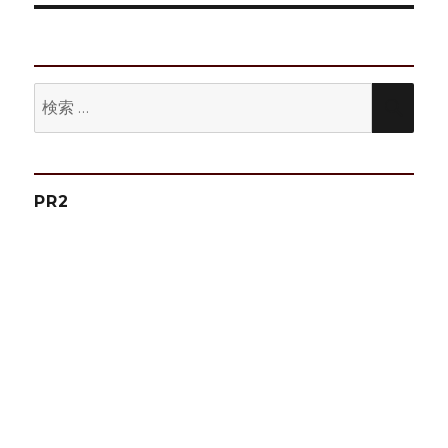
シ
稿:
ョ
ン
検
検
索:
索
PR2