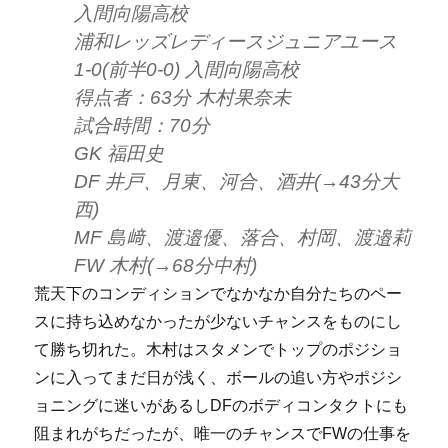
入間向陽高校
浦和レッズレディースジュニアユース
1-0(前半0-0) 入間向陽高校
得点者：63分 木村果奈未
試合時間：70分
GK 福田史
DF 井戸、月東、河合、酒井(→43分大
西)
MF 島﨑、渡邉優、落合、村岡、渡邉莉
FW 木村(→68分中村)
荒天下のコンディションでなかなか自分たちのペー
スに持ち込めなかったが少ないチャンスをものにし
て勝ち切れた。木村はスタメンでトップのポジショ
ンに入ってまだ日が浅く、ボールの追い方やポジシ
ョニングに迷いがあるしDFのボディコンタクトにも
阻まれがちだったが、唯一のチャンスでFWの仕事を