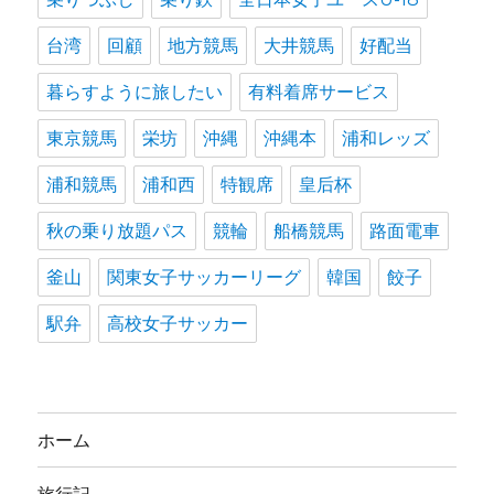
台湾
回顧
地方競馬
大井競馬
好配当
暮らすように旅したい
有料着席サービス
東京競馬
栄坊
沖縄
沖縄本
浦和レッズ
浦和競馬
浦和西
特観席
皇后杯
秋の乗り放題パス
競輪
船橋競馬
路面電車
釜山
関東女子サッカーリーグ
韓国
餃子
駅弁
高校女子サッカー
ホーム