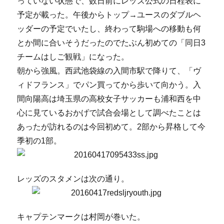
っていない状態で、数日前にレッズ公式の日程表に
予定が載った。午後からトップ→ユースのダブルヘ
ッダーの予定でいたし、終わって駒場への移動も何
とか間に合いそうだったのでたぶん初めての「同日3
チームはしご観戦」になった。
朝から強風。西武池袋線の入間市駅で降りて、「ヴ
ィドフランス」でパン買ってから歩いて向かう。入
間向陽高は埼玉県の高校女子サッカーも浦和西を中
心に見ているおかげで試合会場として調べたことは
あったが訪れるのは今回初めて。2部から昇格して今
季初の1部。
レッズのスタメンは次の通り。
キャプテンマークは村岡が巻いた。