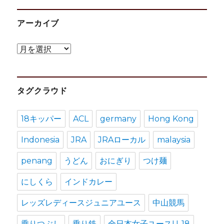
アーカイブ
ア
ー
カ
タグクラウド
イ
ブ
18キッパー
ACL
germany
Hong Kong
Indonesia
JRA
JRAローカル
malaysia
penang
うどん
おにぎり
つけ麺
にしくら
インドカレー
レッズレディースジュニアユース
中山競馬
乗りつぶし
乗り鉄
全日本女子ユースU-18