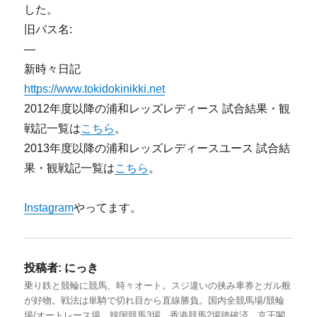
した。
旧パス名:
—
新時々日記
https://www.tokidokinikki.net
2012年度以降の浦和レッズレディース 試合結果・観
戦記一覧は
こちら
。
2013年度以降の浦和レッズレディースユース 試合結
果・観戦記一覧は
こちら
。
Instagram
やってます。
投稿者:
にっき
乗り鉄と競輪に競馬、時々オート。スジ違いの挟み車券とガル般
が好物。戦法は単騎で切れ目から直線勝負。国内全競馬場/競輪
場/オートレース場、韓国競馬3場、香港競馬2場踏破済。京王閣