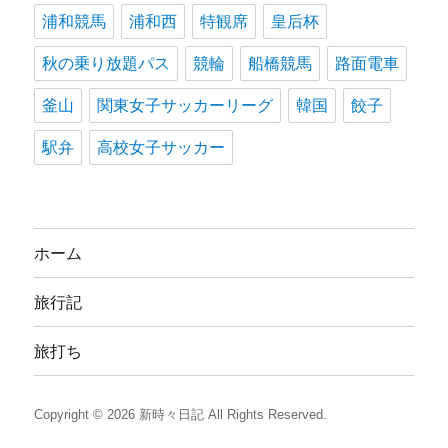
浦和競馬
浦和西
特観席
皇后杯
秋の乗り放題パス
競輪
船橋競馬
路面電車
釜山
関東女子サッカーリーグ
韓国
餃子
駅弁
高校女子サッカー
ホーム
旅行記
旅打ち
Copyright © 2026
新時々日記
All Rights Reserved.