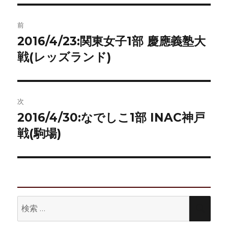
リ
ー
投
前
稿
2016/4/23:関東女子1部 慶應義塾大
前
の
戦(レッズランド)
ナ
投
ビ
稿:
ゲ
次
2016/4/30:なでしこ1部 INAC神戸
次
ー
の
戦(駒場)
シ
投
稿:
ョ
ン
検
検
索:
索