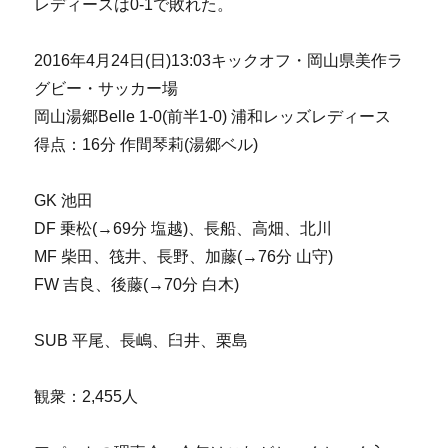
レディースは0-1で敗れた。
2016年4月24日(日)13:03キックオフ・岡山県美作ラ
グビー・サッカー場
岡山湯郷Belle 1‐0(前半1‐0) 浦和レッズレディース
得点：16分 作間琴莉(湯郷ベル)
GK 池田
DF 乗松(→69分 塩越)、長船、高畑、北川
MF 柴田、筏井、長野、加藤(→76分 山守)
FW 吉良、後藤(→70分 白木)
SUB 平尾、長嶋、臼井、栗島
観衆：2,455人