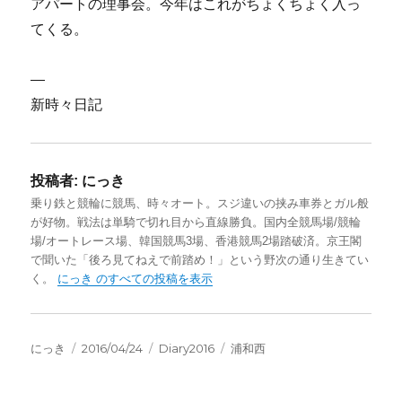
アパートの理事会。今年はこれがちょくちょく入っ
てくる。
—
新時々日記
投稿者:
にっき
乗り鉄と競輪に競馬、時々オート。スジ違いの挟み車券とガル般
が好物。戦法は単騎で切れ目から直線勝負。国内全競馬場/競輪
場/オートレース場、韓国競馬3場、香港競馬2場踏破済。京王閣
で聞いた「後ろ見てねえで前踏め！」という野次の通り生きてい
く。
にっき のすべての投稿を表示
投
投
カ
タ
にっき
2016/04/24
Diary2016
浦和西
稿
稿
テ
グ
者
日:
ゴ