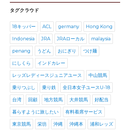
カ
タグクラウド
イ
ブ
18キッパー
ACL
germany
Hong Kong
Indonesia
JRA
JRAローカル
malaysia
penang
うどん
おにぎり
つけ麺
にしくら
インドカレー
レッズレディースジュニアユース
中山競馬
乗りつぶし
乗り鉄
全日本女子ユースU-18
台湾
回顧
地方競馬
大井競馬
好配当
暮らすように旅したい
有料着席サービス
東京競馬
栄坊
沖縄
沖縄本
浦和レッズ