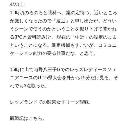
4/23土:
11時頃のろのろと眼科へ。案の定待つ。近いところ
が厳しくなったので「遠近」と申し出たが、どうい
うシーンで使うのかということを掘り下げて聞かれ
る(PCと資料読み)と、現在の「中近」の設定のまま
ということになる。測定機械もすごいが、コミュニ
ケーション能力の要る仕事だな、と思う。
15時に出て与野八王子Gでのレッズレディースジュ
ニアユースのU-15県大会を外から15分だけ見る。そ
れでも3点取った。
レッズランドでの関東女子リーグ観戦。
観戦記はこちら。