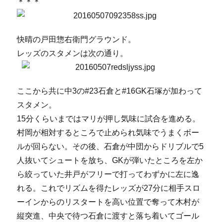
＊＊＊
快晴の戸田惣右衛門グラウンド。
レッズのスタメンは次の通り。
ここから共に中3の#23石倉と#16GK石塚が加わって
スタメン。
15分くらいまではマリが押し気味に試合を進める。
村岡が相対するところで止められ気味でうまくボー
ルが回らない。その後、石倉が中団からドリブルで5
人抜いてシュートを放ち、GKが弾いたところを左か
ら絞っていた井戸がフリーで打ってわずかに左に逸
れる。これでリズムを得たレッズが27分に相手スロ
ーインからのリスタートを高い位置で奪って木村が
縦突進、中央で待つ石倉に渡すと落ち着いてゴール