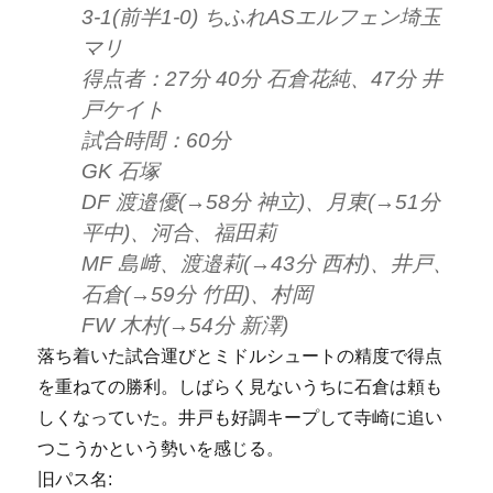
3-1(前半1-0) ちふれASエルフェン埼玉
マリ
得点者：27分 40分 石倉花純、47分 井
戸ケイト
試合時間：60分
GK 石塚
DF 渡邉優(→58分 神立)、月東(→51分
平中)、河合、福田莉
MF 島﨑、渡邉莉(→43分 西村)、井戸、
石倉(→59分 竹田)、村岡
FW 木村(→54分 新澤)
落ち着いた試合運びとミドルシュートの精度で得点
を重ねての勝利。しばらく見ないうちに石倉は頼も
しくなっていた。井戸も好調キープして寺崎に追い
つこうかという勢いを感じる。
旧パス名: