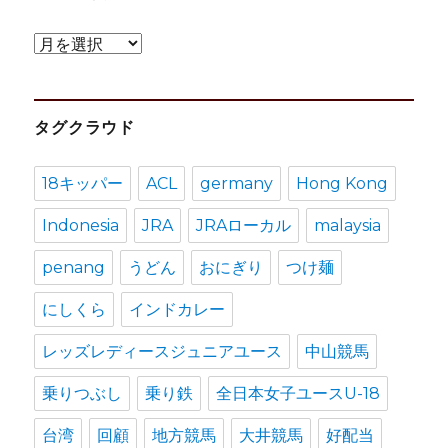
ア
ー
カ
タグクラウド
イ
ブ
18キッパー
ACL
germany
Hong Kong
Indonesia
JRA
JRAローカル
malaysia
penang
うどん
おにぎり
つけ麺
にしくら
インドカレー
レッズレディースジュニアユース
中山競馬
乗りつぶし
乗り鉄
全日本女子ユースU-18
台湾
回顧
地方競馬
大井競馬
好配当