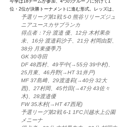
今季は18チームが参加、4つのグループに分けて1
位・2位が決勝トーナメントに進む形式。レッズは、
予選リーグ第1戦 5-0
熊谷リリーズジュ
ニアユースカサブランカ
得点者：7分 渡邉 優、12分 木村果奈
未、16分 渡邉莉沙子、21分 村岡由梨、
38分 月東優季乃
GK 30寺田
DF 48西村、49平中(→55分 39中村)、
25月東、46丹野(→HT 31井戸)
MF 37島﨑、29渡邉莉(→40分 32大
西)、27村岡、45竹田(→47分 43佐々
木)、28渡邉優
FW 35木村(→HT 47西尾)
予選リーグ第2戦 6-1
1FC川越水上公園
メニーナ