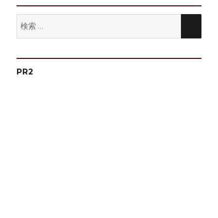
ン
検
検
索:
索
PR2