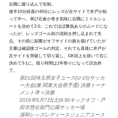
左隅に蹴り込んで先制。
後半10分経過の40分にレッズが左サイドで井戸が粘
って中へ、再び石倉が巻き気味に右隅にミドルシュ
ートを決めて2-0。これでほぼ勝負ありのムードにな
ったが、レッズゴール前の混戦を押し込まれて失
点。その前に副審がオフサイドの旗を揚げていたが
主審は確認後ゴールの判定。それでも直後に井戸が
左サイドを突破して切り返し、GK頭上を抜いて右に
決めて3-1に。残り時間は1年祭りになって試合終
了。
第21回埼玉県女子ユース(U-15)サッカ
ー大会(兼 関東大会県予選) 決勝トーナ
メント準々決勝
2016年5月7日(土)9:30キックオフ・戸
田市惣右衛門公園サッカー場
浦和レッズレディースジュニアユース