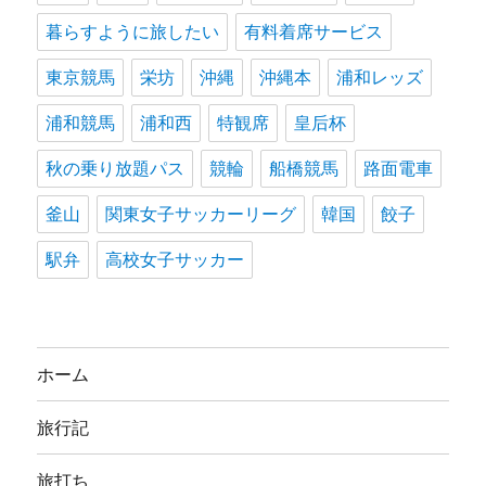
暮らすように旅したい
有料着席サービス
東京競馬
栄坊
沖縄
沖縄本
浦和レッズ
浦和競馬
浦和西
特観席
皇后杯
秋の乗り放題パス
競輪
船橋競馬
路面電車
釜山
関東女子サッカーリーグ
韓国
餃子
駅弁
高校女子サッカー
ホーム
旅行記
旅打ち