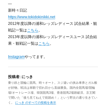
—
新時々日記
https://www.tokidokinikki.net
2012年度以降の浦和レッズレディース 試合結果・観
戦記一覧は
こちら
。
2013年度以降の浦和レッズレディースユース 試合結
果・観戦記一覧は
こちら
。
Instagram
やってます。
投稿者:
にっき
乗り鉄と競輪に競馬、時々オート。スジ違いの挟み車券とガル般
が好物。戦法は単騎で切れ目から直線勝負。国内全競馬場/競輪
場/オートレース場、韓国競馬3場、香港競馬2場踏破済。京王閣
で聞いた「後ろ見てねえで前踏め！」という野次の通り生きてい
く。
にっき のすべての投稿を表示