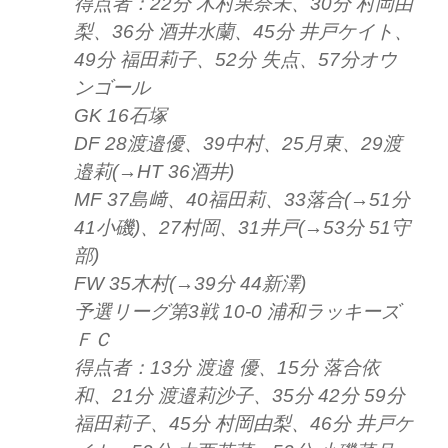
得点者：22分 木村果奈未、30分 村岡由
梨、36分 酒井水蘭、45分 井戸ケイト、
49分 福田莉子、52分 失点、57分オウ
ンゴール
GK 16石塚
DF 28渡邉優、39中村、25月東、29渡
邉莉(→HT 36酒井)
MF 37島﨑、40福田莉、33落合(→51分
41小磯)、27村岡、31井戸(→53分 51守
部)
FW 35木村(→39分 44新澤)
予選リーグ第3戦 10-0
浦和ラッキーズ
ＦＣ
得点者：13分 渡邉 優、15分 落合依
和、21分 渡邉莉沙子、35分 42分 59分
福田莉子、45分 村岡由梨、46分 井戸ケ