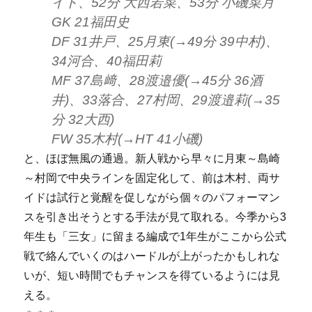
イト、52分 大西若菜、53分 小磯菜月
GK 21福田史
DF 31井戸、25月東(→49分 39中村)、
34河合、40福田莉
MF 37島﨑、28渡邉優(→45分 36酒
井)、33落合、27村岡、29渡邉莉(→35
分 32大西)
FW 35木村(→HT 41小磯)
と、ほぼ無風の通過。新人戦から早々に月東～島崎
～村岡で中央ラインを固定化して、前は木村、両サ
イドは試行と覚醒を促しながら個々のパフォーマン
スを引き出そうとする手法が見て取れる。今季から3
年生も「三女」に留まる編成で1年生がここから公式
戦で絡んでいくのはハードルが上がったかもしれな
いが、短い時間でもチャンスを得ているようには見
える。