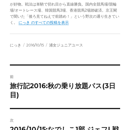
が好物。戦法は単騎で切れ目から直線勝負。国内全競馬場/競輪
場/オートレース場、韓国競馬3場、香港競馬2場踏破済。京王閣
で聞いた「後ろ見てねえで前踏め！」という野次の通り生きてい
く。
にっき のすべての投稿を表示
投
投
カ
にっき
2016/10/15
浦女ジュニアユース
稿
稿
テ
者
日:
ゴ
リ
ー
投
前
稿
旅行記2016:秋の乗り放題パス(3日
前
の
目)
ナ
投
ビ
稿:
ゲ
次
2016/10/15:なでしこ1部 ジェフL戦
次