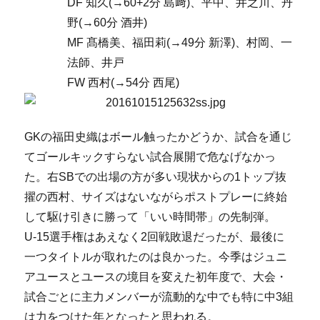
DF 知久(→60+2分 島﨑)、平中、井之川、丹
野(→60分 酒井)
MF 髙橋美、福田莉(→49分 新澤)、村岡、一
法師、井戸
FW 西村(→54分 西尾)
GKの福田史織はボール触ったかどうか、試合を通じ
てゴールキックすらない試合展開で危なげなかっ
た。右SBでの出場の方が多い現状からの1トップ抜
擢の西村、サイズはないながらポストプレーに終始
して駆け引きに勝って「いい時間帯」の先制弾。
U-15選手権はあえなく2回戦敗退だったが、最後に
一つタイトルが取れたのは良かった。今季はジュニ
アユースとユースの境目を変えた初年度で、大会・
試合ごとに主力メンバーが流動的な中でも特に中3組
は力をつけた年となったと思われる。