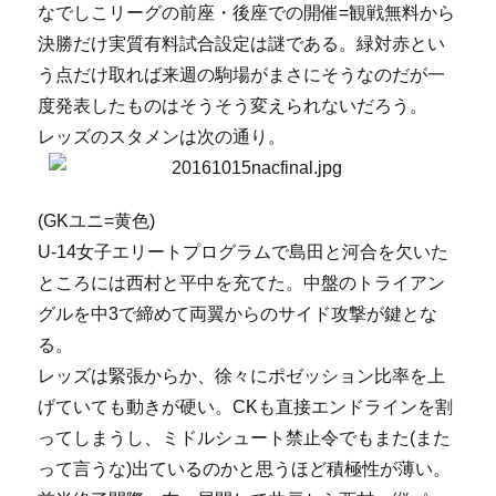
なでしこリーグの前座・後座での開催=観戦無料から
決勝だけ実質有料試合設定は謎である。緑対赤とい
う点だけ取れば来週の駒場がまさにそうなのだが一
度発表したものはそうそう変えられないだろう。
レッズのスタメンは次の通り。
(GKユニ=黄色)
U-14女子エリートプログラムで島田と河合を欠いた
ところには西村と平中を充てた。中盤のトライアン
グルを中3で締めて両翼からのサイド攻撃が鍵とな
る。
レッズは緊張からか、徐々にポゼッション比率を上
げていても動きが硬い。CKも直接エンドラインを割
ってしまうし、ミドルシュート禁止令でもまた(また
って言うな)出ているのかと思うほど積極性が薄い。