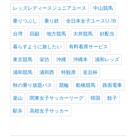
レッズレディースジュニアユース
中山競馬
乗りつぶし
乗り鉄
全日本女子ユースU-18
台湾
回顧
地方競馬
大井競馬
好配当
暮らすように旅したい
有料着席サービス
東京競馬
栄坊
沖縄
沖縄本
浦和レッズ
浦和競馬
浦和西
特観席
皇后杯
秋の乗り放題パス
競輪
船橋競馬
路面電車
釜山
関東女子サッカーリーグ
韓国
餃子
駅弁
高校女子サッカー