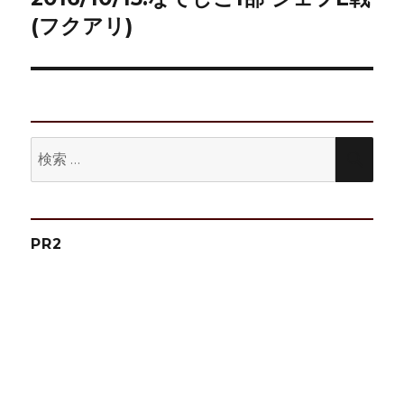
ー
の
(フクアリ)
シ
投
稿:
ョ
ン
検
検
索:
索
PR2