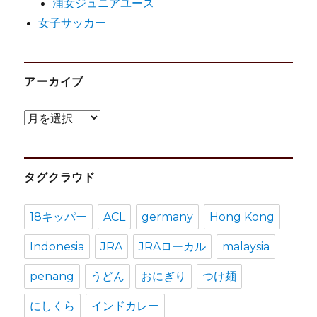
浦女ジュニアユース
女子サッカー
アーカイブ
ア
ー
カ
タグクラウド
イ
ブ
18キッパー
ACL
germany
Hong Kong
Indonesia
JRA
JRAローカル
malaysia
penang
うどん
おにぎり
つけ麺
にしくら
インドカレー