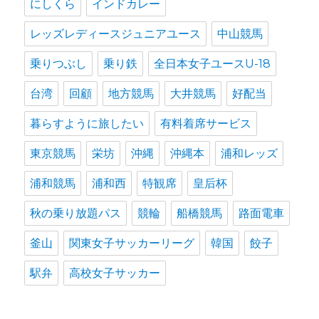
にしくら
インドカレー
レッズレディースジュニアユース
中山競馬
乗りつぶし
乗り鉄
全日本女子ユースU-18
台湾
回顧
地方競馬
大井競馬
好配当
暮らすように旅したい
有料着席サービス
東京競馬
栄坊
沖縄
沖縄本
浦和レッズ
浦和競馬
浦和西
特観席
皇后杯
秋の乗り放題パス
競輪
船橋競馬
路面電車
釜山
関東女子サッカーリーグ
韓国
餃子
駅弁
高校女子サッカー