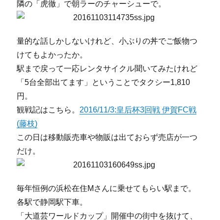
隣の「虎徹」で朝ラーのチャーシューで。
量的な話しかしないけれど、小ぶりの丼でご飯物つ
けてもよかったか。
駅まで戻って一応レンタサイクル聞いてみたけれど
「5台全部出てます」ということでタクシー1,810
円。
観戦記はこちら。
2016/11/3:皇后杯3回戦 伊賀FC戦
(藤枝)
この日は移動販売車や物販は出ておらず売店が一つ
だけ。
毎年恒例の浜松在住Mさんに乗せてもらい駅まで。
各駅で静岡駅下車。
「大道芸ワールドカップ」開催中の街中を抜けて、