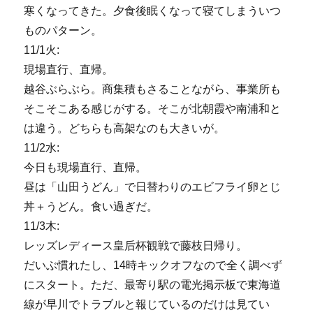
寒くなってきた。夕食後眠くなって寝てしまういつ
ものパターン。
11/1火:
現場直行、直帰。
越谷ぶらぶら。商集積もさることながら、事業所も
そこそこある感じがする。そこが北朝霞や南浦和と
は違う。どちらも高架なのも大きいが。
11/2水:
今日も現場直行、直帰。
昼は「山田うどん」で日替わりのエビフライ卵とじ
丼＋うどん。食い過ぎだ。
11/3木:
レッズレディース皇后杯観戦で藤枝日帰り。
だいぶ慣れたし、14時キックオフなので全く調べず
にスタート。ただ、最寄り駅の電光掲示板で東海道
線が早川でトラブルと報じているのだけは見てい