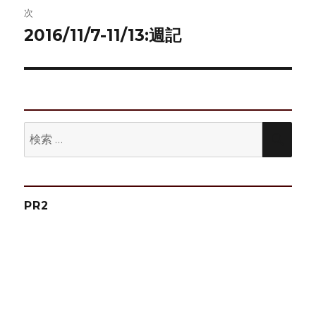
ゲ
次
2016/11/7-11/13:週記
次
ー
の
シ
投
稿:
ョ
ン
検
検
索:
索
PR2