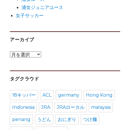
浦女ジュニアユース
女子サッカー
アーカイブ
ア
ー
カ
タグクラウド
イ
ブ
18キッパー
ACL
germany
Hong Kong
Indonesia
JRA
JRAローカル
malaysia
penang
うどん
おにぎり
つけ麺