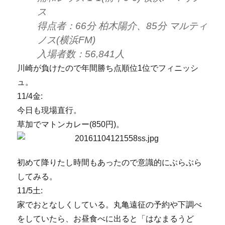
ス
得点者：66分 柏木陽介、85分 マルティ
ノス(横浜FM)
入場者数：56,841人
川崎が負けたので年間勝ち点順位1位でフィニッシ
ュ。
11/4金:
今日も現場直行。
草加でマトンカレー(850円)。
初めて降りたし時間もあったので意識的にぶらぶら
してみる。
11/5土:
家でおとなしくしている。丸亀遠征の予約や下調べ
をしていたら、お昼食べに出ると「はなまるうど