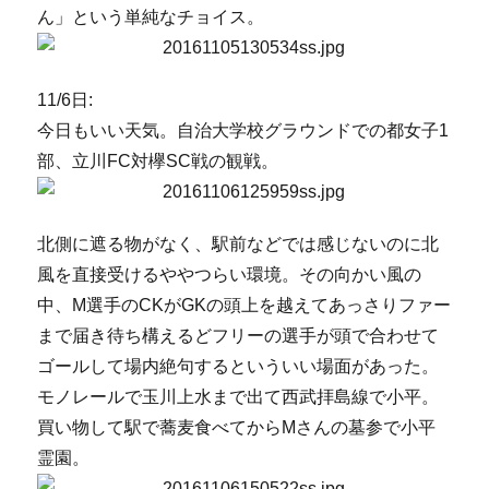
ん」という単純なチョイス。
11/6日:
今日もいい天気。自治大学校グラウンドでの都女子1
部、立川FC対欅SC戦の観戦。
北側に遮る物がなく、駅前などでは感じないのに北
風を直接受けるややつらい環境。その向かい風の
中、M選手のCKがGKの頭上を越えてあっさりファー
まで届き待ち構えるどフリーの選手が頭で合わせて
ゴールして場内絶句するといういい場面があった。
モノレールで玉川上水まで出て西武拝島線で小平。
買い物して駅で蕎麦食べてからMさんの墓参で小平
霊園。