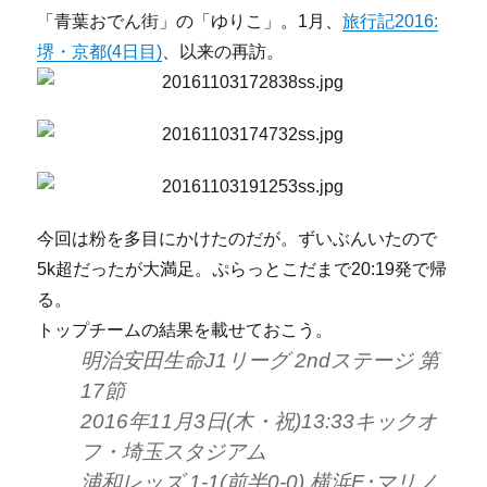
「青葉おでん街」の「ゆりこ」。1月、
旅行記2016:
堺・京都(4日目)
、以来の再訪。
今回は粉を多目にかけたのだが。ずいぶんいたので
5k超だったが大満足。ぷらっとこだまで20:19発で帰
る。
トップチームの結果を載せておこう。
明治安田生命J1リーグ 2ndステージ 第
17節
2016年11月3日(木・祝)13:33キックオ
フ・埼玉スタジアム
浦和レッズ 1-1(前半0-0) 横浜F･マリノ