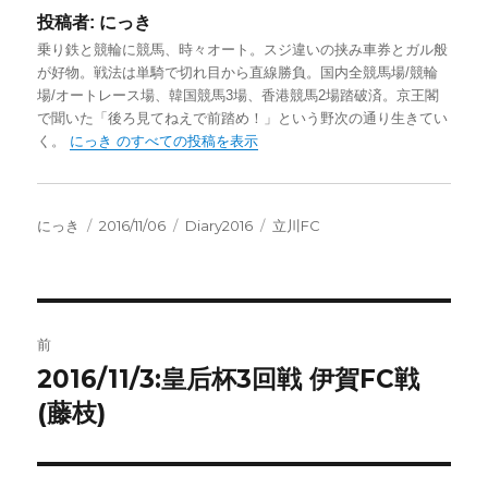
投稿者:
にっき
乗り鉄と競輪に競馬、時々オート。スジ違いの挟み車券とガル般
が好物。戦法は単騎で切れ目から直線勝負。国内全競馬場/競輪
場/オートレース場、韓国競馬3場、香港競馬2場踏破済。京王閣
で聞いた「後ろ見てねえで前踏め！」という野次の通り生きてい
く。
にっき のすべての投稿を表示
投
投
カ
タ
にっき
2016/11/06
Diary2016
立川FC
稿
稿
テ
グ
者
日:
ゴ
リ
ー
投
前
稿
2016/11/3:皇后杯3回戦 伊賀FC戦
前
の
(藤枝)
ナ
投
ビ
稿: