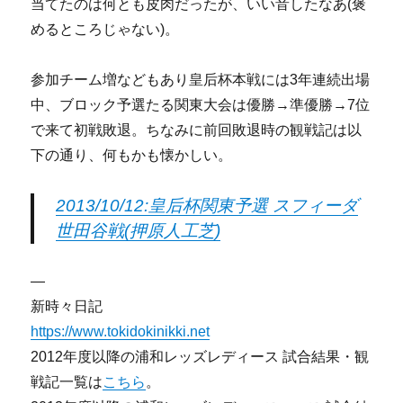
当てたのは何とも皮肉だったが、いい音したなあ(褒
めるところじゃない)。
参加チーム増などもあり皇后杯本戦には3年連続出場
中、ブロック予選たる関東大会は優勝→準優勝→7位
で来て初戦敗退。ちなみに前回敗退時の観戦記は以
下の通り、何もかも懐かしい。
2013/10/12:皇后杯関東予選 スフィーダ
世田谷戦(押原人工芝)
—
新時々日記
https://www.tokidokinikki.net
2012年度以降の浦和レッズレディース 試合結果・観
戦記一覧は
こちら
。