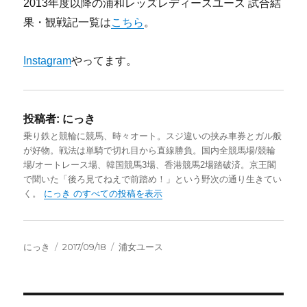
2013年度以降の浦和レッズレディースユース 試合結
果・観戦記一覧は
こちら
。
Instagram
やってます。
投稿者:
にっき
乗り鉄と競輪に競馬、時々オート。スジ違いの挟み車券とガル般
が好物。戦法は単騎で切れ目から直線勝負。国内全競馬場/競輪
場/オートレース場、韓国競馬3場、香港競馬2場踏破済。京王閣
で聞いた「後ろ見てねえで前踏め！」という野次の通り生きてい
く。
にっき のすべての投稿を表示
投
投
カ
にっき
2017/09/18
浦女ユース
稿
稿
テ
者
日:
ゴ
リ
ー