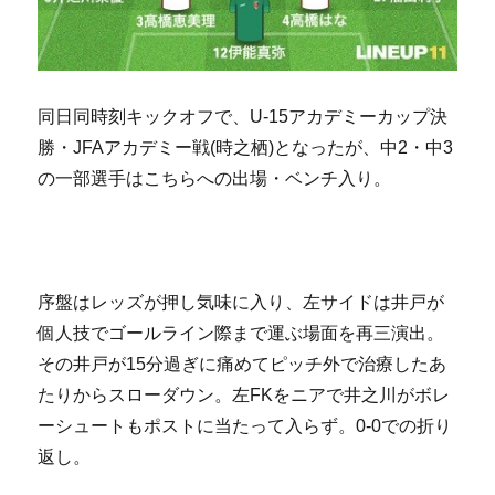
同日同時刻キックオフで、U-15アカデミーカップ決
勝・JFAアカデミー戦(時之栖)となったが、中2・中3
の一部選手はこちらへの出場・ベンチ入り。
序盤はレッズが押し気味に入り、左サイドは井戸が
個人技でゴールライン際まで運ぶ場面を再三演出。
その井戸が15分過ぎに痛めてピッチ外で治療したあ
たりからスローダウン。左FKをニアで井之川がボレ
ーシュートもポストに当たって入らず。0-0での折り
返し。