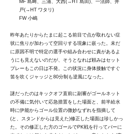
MF 島﨑、三浦、大西(→HT 島田)、一法師、井
戸(→HT ワタリ)
FW 小嶋
昨年あたりからたまに起こる前目で点が取れない症
状に焦りが加わって空回りする現象に嵌った。未だ
に原因不明で特定の選手や組み合わせに責があるよ
うにも見えないのだが、そうとなれば頼みはセット
プレーもこの日は不発。この状況に身体接触ですぐ
笛を吹くジャッジと80分制も逆風になった。
謎だったのはキックオフ直前に副審がゴールネット
の不備に気付いて応急措置をした場面と、前半給水
時に伊能からゴール位置の微妙なずれを指摘して
(と、スタンドからは見えた)修正した場面は珍しかっ
た。その修正した方のゴールでPK戦を行ってバーに