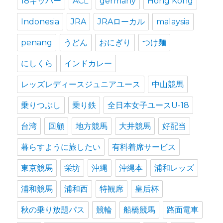
18キッパー
ACL
germany
Hong Kong
Indonesia
JRA
JRAローカル
malaysia
penang
うどん
おにぎり
つけ麺
にしくら
インドカレー
レッズレディースジュニアユース
中山競馬
乗りつぶし
乗り鉄
全日本女子ユースU-18
台湾
回顧
地方競馬
大井競馬
好配当
暮らすように旅したい
有料着席サービス
東京競馬
栄坊
沖縄
沖縄本
浦和レッズ
浦和競馬
浦和西
特観席
皇后杯
秋の乗り放題パス
競輪
船橋競馬
路面電車