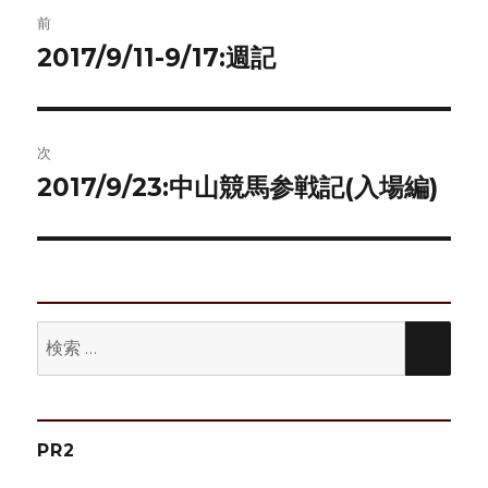
投
前
稿
2017/9/11-9/17:週記
前
の
ナ
投
ビ
稿:
次
ゲ
2017/9/23:中山競馬参戦記(入場編)
次
の
ー
投
シ
稿:
ョ
検
検
ン
索:
索
PR2