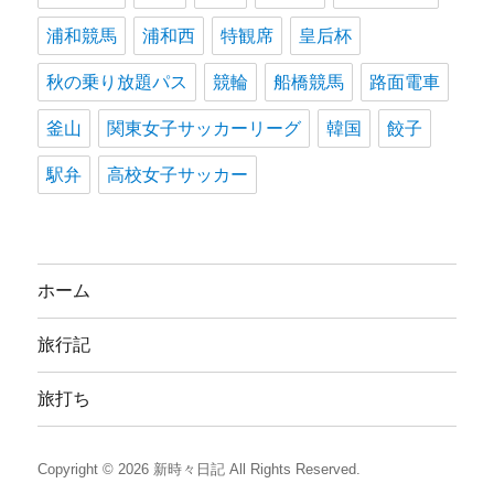
浦和競馬
浦和西
特観席
皇后杯
秋の乗り放題パス
競輪
船橋競馬
路面電車
釜山
関東女子サッカーリーグ
韓国
餃子
駅弁
高校女子サッカー
ホーム
旅行記
旅打ち
Copyright © 2026
新時々日記
All Rights Reserved.