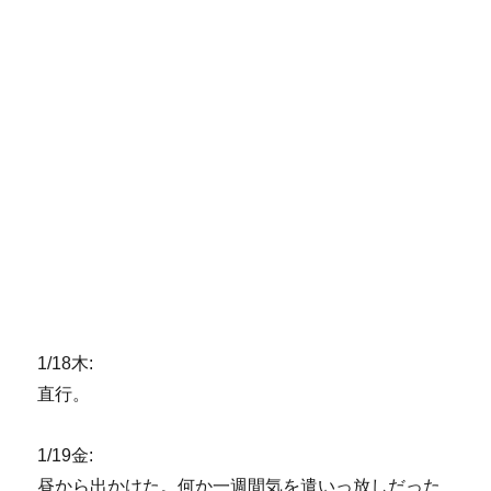
1/18木:
直行。
1/19金:
昼から出かけた。何か一週間気を遣いっ放しだった