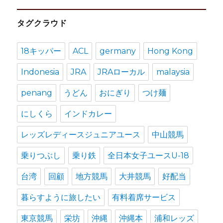
カ
タグクラウド
イ
ブ
18キッパー
ACL
germany
Hong Kong
Indonesia
JRA
JRAローカル
malaysia
penang
うどん
おにぎり
つけ麺
にしくら
インドカレー
レッズレディースジュニアユース
中山競馬
乗りつぶし
乗り鉄
全日本女子ユースU-18
台湾
回顧
地方競馬
大井競馬
好配当
暮らすように旅したい
有料着席サービス
東京競馬
栄坊
沖縄
沖縄本
浦和レッズ