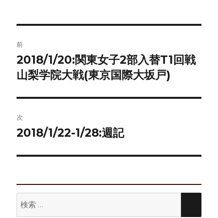
者
日:
ゴ
リ
ー
投
前
稿
2018/1/20:関東女子2部入替T1回戦
前
の
山梨学院大戦(東京国際大坂戸)
ナ
投
ビ
稿:
ゲ
次
2018/1/22-1/28:週記
次
ー
の
シ
投
稿:
ョ
ン
検
検
索:
索