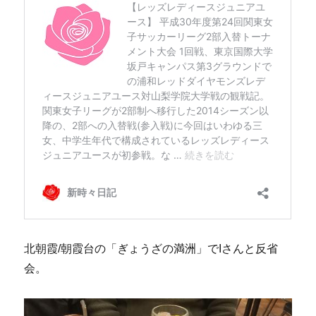
北朝霞/朝霞台の「ぎょうざの満洲」でIさんと反省
会。