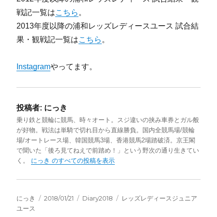
戦記一覧は
こちら
。
2013年度以降の浦和レッズレディースユース 試合結
果・観戦記一覧は
こちら
。
Instagram
やってます。
投稿者:
にっき
乗り鉄と競輪に競馬、時々オート。スジ違いの挟み車券とガル般
が好物。戦法は単騎で切れ目から直線勝負。国内全競馬場/競輪
場/オートレース場、韓国競馬3場、香港競馬2場踏破済。京王閣
で聞いた「後ろ見てねえで前踏め！」という野次の通り生きてい
く。
にっき のすべての投稿を表示
投
投
カ
タ
にっき
2018/01/21
Diary2018
レッズレディースジュニア
稿
稿
テ
グ
ユース