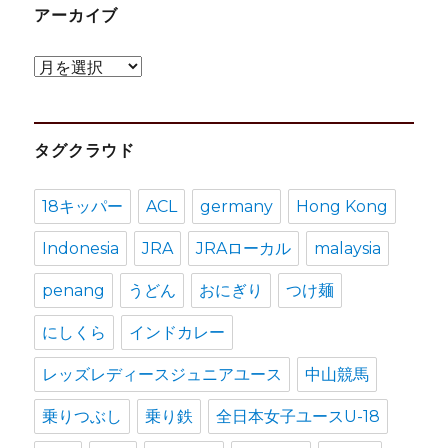
アーカイブ
ア
ー
カ
タグクラウド
イ
ブ
18キッパー
ACL
germany
Hong Kong
Indonesia
JRA
JRAローカル
malaysia
penang
うどん
おにぎり
つけ麺
にしくら
インドカレー
レッズレディースジュニアユース
中山競馬
乗りつぶし
乗り鉄
全日本女子ユースU-18