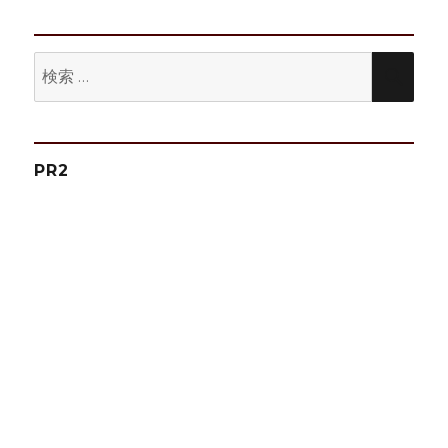
シ
稿:
ョ
検
検
ン
索:
索
PR2