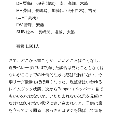
DF 栗島(→69分 清家)、南、高畑、木崎
MF 柴田、長嶋玲、加藤(→79分 白木)、吉良
(→HT 高橋)
FW 菅澤、安藤
SUB 松本、長嶋洸、塩越、大熊
観衆 1,681人
さて、どこから書こうか、いいところは全くなし。
過去ベレーザに0-3で負けた試合は見たこともなくは
ないがここまでの圧倒的な敗北感は記憶にない。今
季リーグ優勝もほぼ無くなった。現監督はいわゆる
レイムダック状態、次からPepper（ペッパー）君で
もいいのではないか。いたたまれない光景を見続け
なければいけない状況に追い込まれると、子供は席
を立って走り回る、おっさんはヤジを飛ばして気を