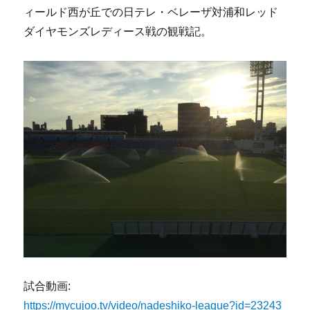
ィールド西が丘での日テレ・ベレーザ対浦和レッド
ダイヤモンズレディース戦の観戦記。
試合動画:
https://mycujoo.tv/video/nadeshiko-league?id=23243