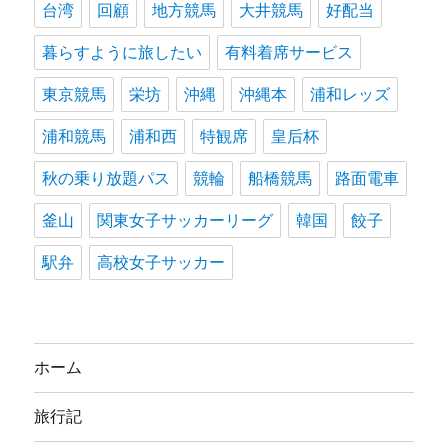
台湾
回顧
地方競馬
大井競馬
好配当
暮らすように旅したい
有料着席サービス
東京競馬
栄坊
沖縄
沖縄本
浦和レッズ
浦和競馬
浦和西
特観席
皇后杯
秋の乗り放題パス
競輪
船橋競馬
路面電車
釜山
関東女子サッカーリーグ
韓国
餃子
駅弁
高校女子サッカー
ホーム
旅行記