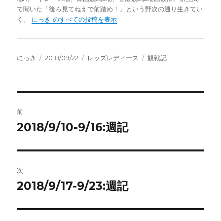
で聞いた「後ろ見てねえで前踏め！」という野次の通り生きてい
く。
にっき のすべての投稿を表示
投
投
カ
タ
にっき
2018/09/22
レッズレディース
観戦記
稿
稿
テ
グ
者
日:
ゴ
リ
ー
投
前
稿
2018/9/10-9/16:週記
前
の
ナ
投
ビ
稿:
次
ゲ
2018/9/17-9/23:週記
次
の
ー
投