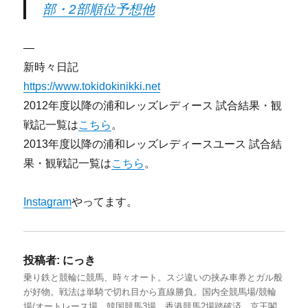
部・2部順位予想他
—
新時々日記
https://www.tokidokinikki.net
2012年度以降の浦和レッズレディース 試合結果・観
戦記一覧は
こちら
。
2013年度以降の浦和レッズレディースユース 試合結
果・観戦記一覧は
こちら
。
Instagram
やってます。
投稿者:
にっき
乗り鉄と競輪に競馬、時々オート。スジ違いの挟み車券とガル般
が好物。戦法は単騎で切れ目から直線勝負。国内全競馬場/競輪
場/オートレース場、韓国競馬3場、香港競馬2場踏破済。京王閣