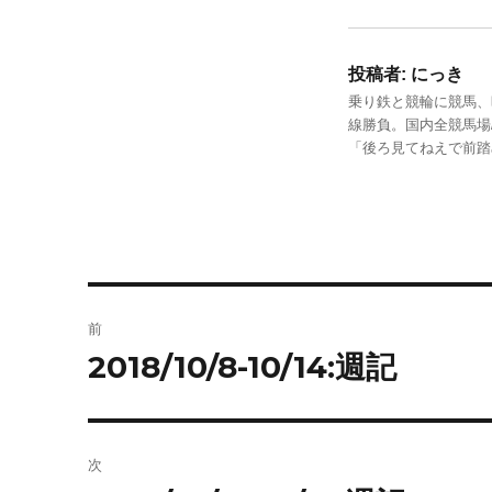
投稿者:
にっき
乗り鉄と競輪に競馬、
線勝負。国内全競馬場
「後ろ見てねえで前
投
前
稿
2018/10/8-10/14:週記
前
の
ナ
投
ビ
稿:
次