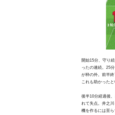
開始15分、守り
ったの連続。25
が枠の外。前半終
これも助かったと
後半10分経過後
れて失点。井之川
機を作るには至ら