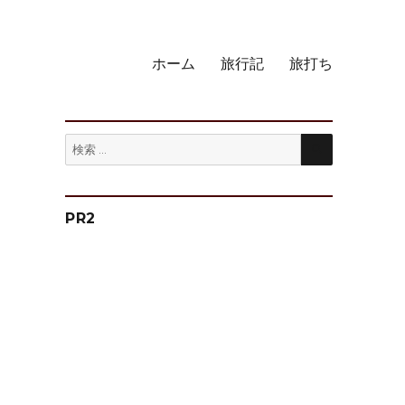
ホーム
旅行記
旅打ち
検
検
索
索:
PR2