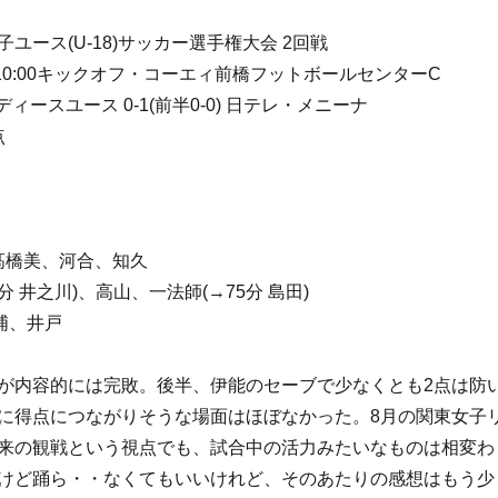
子ユース(U-18)サッカー選手権大会 2回戦
日)10:00キックオフ・コーエィ前橋フットボールセンターC
ィースユース 0-1(前半0-0) 日テレ・メニーナ
点
分
、髙橋美、河合、知久
0分 井之川)、高山、一法師(→75分 島田)
浦、井戸
が内容的には完敗。後半、伊能のセーブで少なくとも2点は防
に得点につながりそうな場面はほぼなかった。8月の関東女子
来の観戦という視点でも、試合中の活力みたいなものは相変わ
けど踊ら・・なくてもいいけれど、そのあたりの感想はもう少