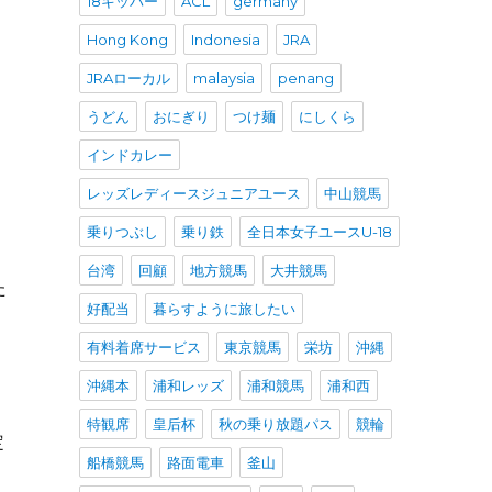
18キッパー
ACL
germany
Hong Kong
Indonesia
JRA
JRAローカル
malaysia
penang
うどん
おにぎり
つけ麺
にしくら
インドカレー
レッズレディースジュニアユース
中山競馬
乗りつぶし
乗り鉄
全日本女子ユースU-18
台湾
回顧
地方競馬
大井競馬
た
好配当
暮らすように旅したい
有料着席サービス
東京競馬
栄坊
沖縄
沖縄本
浦和レッズ
浦和競馬
浦和西
特観席
皇后杯
秋の乗り放題パス
競輪
定
船橋競馬
路面電車
釜山