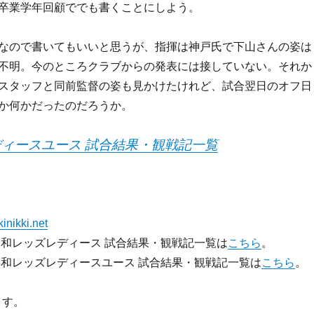
卒業学年回顧ででも書くことにしよう。
なので書いてもいいと思うが、指揮は神戸氏で下山さんの姿は
不明。今のところクラブからの発表には接していない。それか
スタッフと同前監督の姿も見かけたけれど、試合翌日のオフ日
か何かだったのだろうか。
ィースユース 試合結果・観戦記一覧
inikki.net
の浦和レッズレディース 試合結果・観戦記一覧は
こちら
。
の浦和レッズレディースユース 試合結果・観戦記一覧は
こちら
。
ます。