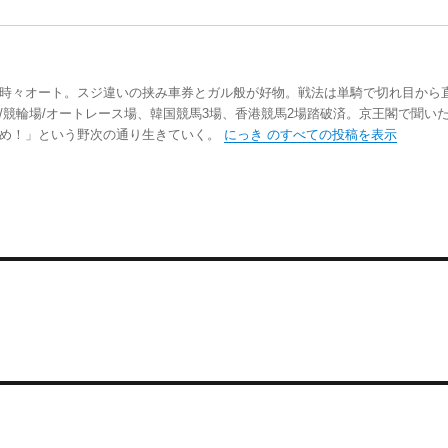
時々オート。スジ違いの挟み車券とガル般が好物。戦法は単騎で切れ目から
/競輪場/オートレース場、韓国競馬3場、香港競馬2場踏破済。京王閣で聞い
踏め！」という野次の通り生きていく。
にっき のすべての投稿を表示