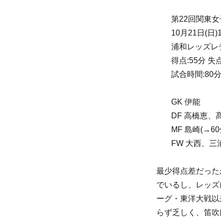
第22回関東女
10月21日(
浦和レッズレデ
得点:55分 失
試合時間:80
GK 伊能
DF 高橋恵
MF 島崎(→6
FW 大西、三
最少得点差だった
でいるし、レッズ
ーグ・東洋大戦以
らず乏しく、笛吹