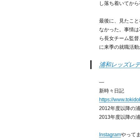
し落ち着いてから
最後に、見たこと
なかった。事情は
ら長女チーム監督
に来季の就職活動
浦和レッズレデ
—
新時々日記
https://www.tokidok
2012年度以降
2013年度以降
Instagram
やって