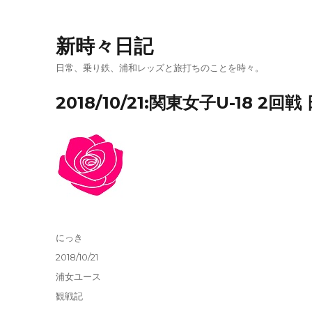
新時々日記
日常、乗り鉄、浦和レッズと旅打ちのことを時々。
2018/10/21:関東女子U-18 2
投
にっき
稿
投
2018/10/21
者
稿
カ
浦女ユース
日:
テ
タ
観戦記
ゴ
グ