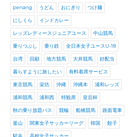
penang
うどん
おにぎり
つけ麺
にしくら
インドカレー
レッズレディースジュニアユース
中山競馬
乗りつぶし
乗り鉄
全日本女子ユースU-18
台湾
回顧
地方競馬
大井競馬
好配当
暮らすように旅したい
有料着席サービス
東京競馬
栄坊
沖縄
沖縄本
浦和レッズ
浦和競馬
浦和西
特観席
皇后杯
秋の乗り放題パス
競輪
船橋競馬
路面電車
釜山
関東女子サッカーリーグ
韓国
餃子
駅弁
高校女子サッカー