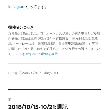
Instagram
やってます。
投稿者:
にっき
乗り鉄と競輪に競馬、時々オート。スジ違いの挟み車券とガル般
が好物。戦法は単騎で切れ目から直線勝負。国内全競馬場/競輪
場/オートレース場、韓国競馬3場、香港競馬2場踏破済。京王閣
で聞いた「後ろ見てねえで前踏め！」という野次の通り生きてい
く。
にっき のすべての投稿を表示
投
投
カ
にっき
2018/10/28
Diary2018
稿
稿
テ
者
日:
ゴ
リ
ー
投
前
稿
2018/10/15-10/21:週記
前