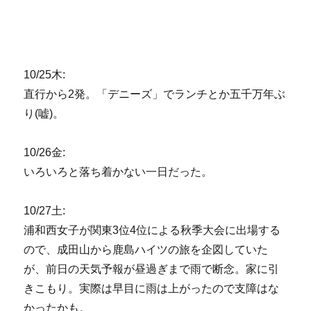
10/25木:
直行から2発。「デニーズ」でランチとか五千万年ぶ
り(嘘)。
10/26金:
いろいろと落ち着かない一日だった。
10/27土:
浦和西女子が関東3位4位による秋季大会に出場する
ので、成田山から鹿島ハイツの旅を企図していた
が、前日の天気予報が昼過ぎまで雨で断念。家に引
きこもり。実際は早目に雨は上がったので支障はな
かったかも。