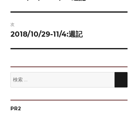
の
ナ
投
ビ
稿:
次
ゲ
2018/10/29-11/4:週記
次
の
ー
投
シ
稿:
ョ
検
検
ン
索:
索
PR2