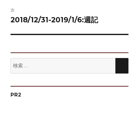
ビ
稿:
次
ゲ
2018/12/31-2019/1/6:週記
次
の
ー
投
シ
稿:
ョ
検
検
ン
索:
索
PR2