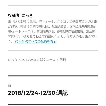
投稿者:
にっき
乗り鉄と競輪に競馬、時々オート。スジ違いの挟み車券とガル般
が好物。戦法は単騎で切れ目から直線勝負。国内全競馬場/競輪
場/オートレース場、韓国競馬3場、香港競馬2場踏破済。京王閣
で聞いた「後ろ見てねえで前踏め！」という野次の通り生きてい
く。
にっき のすべての投稿を表示
投
投
カ
タ
にっき
2018/12/31
浦女ユース
回顧
稿
稿
テ
グ
者
日:
ゴ
リ
ー
投
前
稿
2018/12/24-12/30:週記
前
の
ナ
投