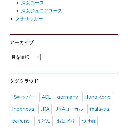
浦女ユース
浦女ジュニアユース
女子サッカー
アーカイブ
ア
ー
カ
タグクラウド
イ
ブ
18キッパー
ACL
germany
Hong Kong
Indonesia
JRA
JRAローカル
malaysia
penang
うどん
おにぎり
つけ麺