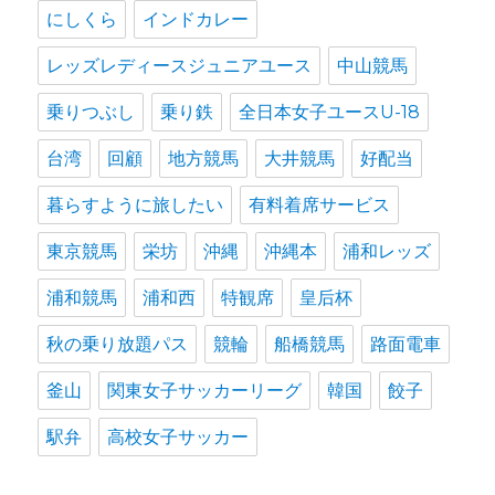
にしくら
インドカレー
レッズレディースジュニアユース
中山競馬
乗りつぶし
乗り鉄
全日本女子ユースU-18
台湾
回顧
地方競馬
大井競馬
好配当
暮らすように旅したい
有料着席サービス
東京競馬
栄坊
沖縄
沖縄本
浦和レッズ
浦和競馬
浦和西
特観席
皇后杯
秋の乗り放題パス
競輪
船橋競馬
路面電車
釜山
関東女子サッカーリーグ
韓国
餃子
駅弁
高校女子サッカー