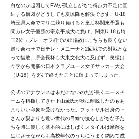
白なのが起因してFWが孤立しがちで得点力不足に直
結する構図がどうしても夏以降も解決できず、U-18
埼玉県大会でマリに競り負けると皇后杯関東予選も
関カレ女子優勝の帝京平成大に負け、関東U-18も埼
玉2位→プレーオフ枠での出場故にこちらも良くない
巡り合わせで日テレ・メニーナと2回戦での対戦とな
って惜敗。県会長杯も大東文化大に及ばず、良績は
今季から開催の日本クラブユース女子サッカー大会
（U-18）を3位で終えたことに留まってしまった。
公式のアナウンスは未だにないのだが長くユースチ
ームを指揮してきた下山薫氏が秋に離脱したのもあ
まりいい印象を受けなかった。フットサル出身の下
さんが親よりも近い世代の目線で慢心しがちな子た
ちを時に優しく基本的にはしばくスタイルは摩擦を
生じさせながらも高校年代のうちにうまく納めて成