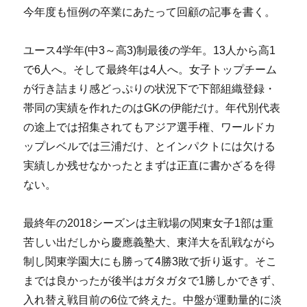
今年度も恒例の卒業にあたって回顧の記事を書く。
ユース4学年(中3～高3)制最後の学年。13人から高1
で6人へ。そして最終年は4人へ。女子トップチーム
が行き詰まり感どっぷりの状況下で下部組織登録・
帯同の実績を作れたのはGKの伊能だけ。年代別代表
の途上では招集されてもアジア選手権、ワールドカ
ップレベルでは三浦だけ、とインパクトには欠ける
実績しか残せなかったとまずは正直に書かざるを得
ない。
最終年の2018シーズンは主戦場の関東女子1部は重
苦しい出だしから慶應義塾大、東洋大を乱戦ながら
制し関東学園大にも勝って4勝3敗で折り返す。そこ
までは良かったが後半はガタガタで1勝しかできず、
入れ替え戦目前の6位で終えた。中盤が運動量的に淡