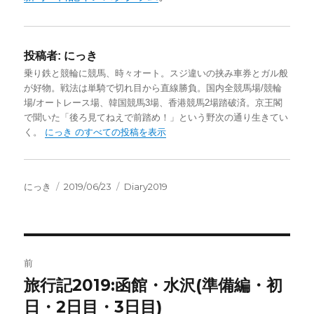
投稿者:
にっき
乗り鉄と競輪に競馬、時々オート。スジ違いの挟み車券とガル般
が好物。戦法は単騎で切れ目から直線勝負。国内全競馬場/競輪
場/オートレース場、韓国競馬3場、香港競馬2場踏破済。京王閣
で聞いた「後ろ見てねえで前踏め！」という野次の通り生きてい
く。
にっき のすべての投稿を表示
投
投
カ
にっき
2019/06/23
Diary2019
稿
稿
テ
者
日:
ゴ
リ
ー
投
前
稿
旅行記2019:函館・水沢(準備編・初
前
の
日・2日目・3日目)
ナ