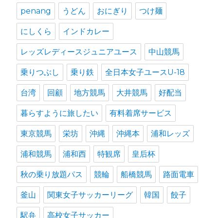
penang
うどん
おにぎり
つけ麺
にしくら
インドカレー
レッズレディースジュニアユース
中山競馬
乗りつぶし
乗り鉄
全日本女子ユースU-18
台湾
回顧
地方競馬
大井競馬
好配当
暮らすように旅したい
有料着席サービス
東京競馬
栄坊
沖縄
沖縄本
浦和レッズ
浦和競馬
浦和西
特観席
皇后杯
秋の乗り放題パス
競輪
船橋競馬
路面電車
釜山
関東女子サッカーリーグ
韓国
餃子
駅弁
高校女子サッカー