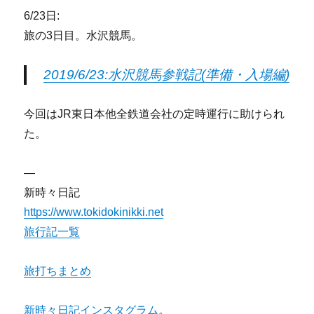
6/23日:
旅の3日目。水沢競馬。
2019/6/23:水沢競馬参戦記(準備・入場編)
今回はJR東日本他全鉄道会社の定時運行に助けられ
た。
—
新時々日記
https://www.tokidokinikki.net
旅行記一覧
旅打ちまとめ
新時々日記インスタグラム
。