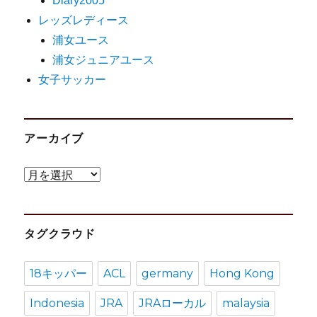
Diary2005
レッズレディース
浦女ユース
浦女ジュニアユース
女子サッカー
アーカイブ
ア
ー
カ
タグクラウド
イ
ブ
18キッパー
ACL
germany
Hong Kong
Indonesia
JRA
JRAローカル
malaysia