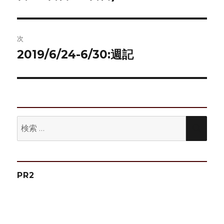
投
ビ
稿:
ゲ
次
2019/6/24-6/30:週記
次
ー
の
シ
投
稿:
ョ
ン
検
検
索:
索
PR2