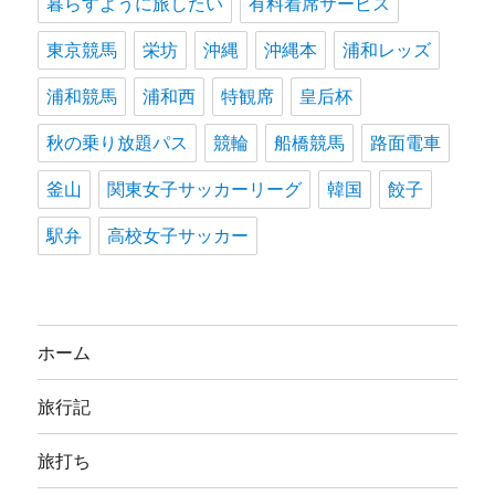
暮らすように旅したい
有料着席サービス
東京競馬
栄坊
沖縄
沖縄本
浦和レッズ
浦和競馬
浦和西
特観席
皇后杯
秋の乗り放題パス
競輪
船橋競馬
路面電車
釜山
関東女子サッカーリーグ
韓国
餃子
駅弁
高校女子サッカー
ホーム
旅行記
旅打ち