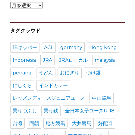
ア
ー
カ
タグクラウド
イ
ブ
18キッパー
ACL
germany
Hong Kong
Indonesia
JRA
JRAローカル
malaysia
penang
うどん
おにぎり
つけ麺
にしくら
インドカレー
レッズレディースジュニアユース
中山競馬
乗りつぶし
乗り鉄
全日本女子ユースU-18
台湾
回顧
地方競馬
大井競馬
好配当