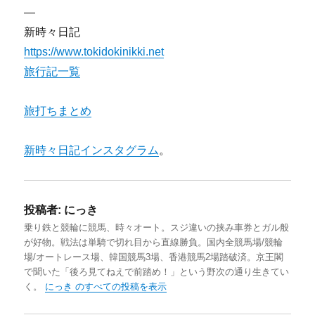
—
新時々日記
https://www.tokidokinikki.net
旅行記一覧
旅打ちまとめ
新時々日記インスタグラム
。
投稿者:
にっき
乗り鉄と競輪に競馬、時々オート。スジ違いの挟み車券とガル般
が好物。戦法は単騎で切れ目から直線勝負。国内全競馬場/競輪
場/オートレース場、韓国競馬3場、香港競馬2場踏破済。京王閣
で聞いた「後ろ見てねえで前踏め！」という野次の通り生きてい
く。
にっき のすべての投稿を表示