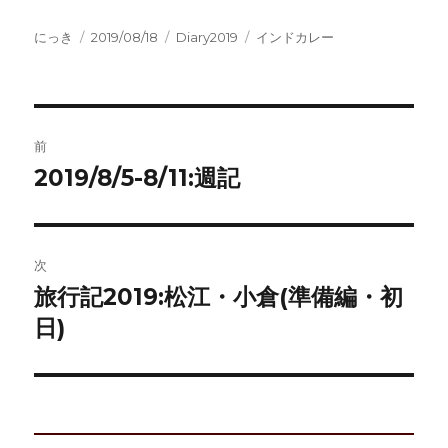
投
投
カ
タ
にっき
2019/08/18
Diary2019
インドカレー
稿
稿
テ
グ
者
日:
ゴ
リ
ー
投
前
稿
2019/8/5-8/11:週記
前
の
ナ
投
ビ
稿:
次
ゲ
旅行記2019:松江・小倉(準備編・初
次
の
日)
ー
投
シ
稿:
ョ