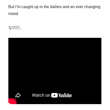
But I’m caught up in the dailies and an ever changing
mood
なのだ。