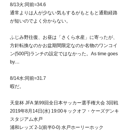
8/13火:同前=34.6
通常よりは人が少ない気もするがもともと通勤経路
が短いのでよく分からない。
ふじみ野往復、お昼は「さくら水産」に寄ったが、
方針転換なのかお盆期間限定なのか名物のワンコイ
ン(500円)ランチの設定ではなかった。As time goes
by…
8/14水:同前=31.7
暇だ。
天皇杯 JFA 第99回全日本サッカー選手権大会 3回戦
2019年8月14日(水) 19:00キックオフ・ケーズデンキ
スタジアム水戸
浦和レッズ 2-1(前半0-0) 水戸ホーリーホック