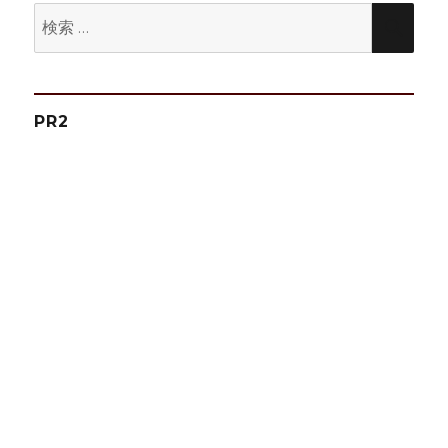
ン
検
検
索:
索
PR2