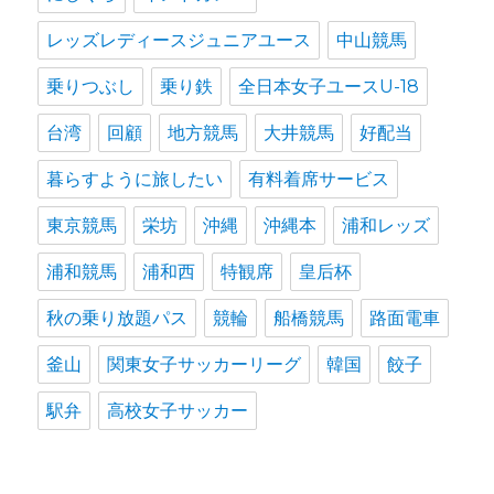
レッズレディースジュニアユース
中山競馬
乗りつぶし
乗り鉄
全日本女子ユースU-18
台湾
回顧
地方競馬
大井競馬
好配当
暮らすように旅したい
有料着席サービス
東京競馬
栄坊
沖縄
沖縄本
浦和レッズ
浦和競馬
浦和西
特観席
皇后杯
秋の乗り放題パス
競輪
船橋競馬
路面電車
釜山
関東女子サッカーリーグ
韓国
餃子
駅弁
高校女子サッカー