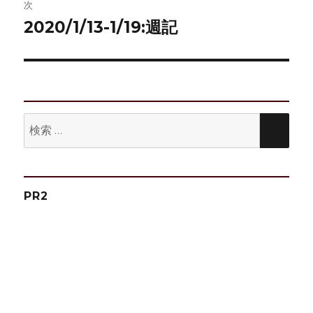
稿:
次
ゲ
2020/1/13-1/19:週記
次
の
ー
投
シ
稿:
ョ
検
検
ン
索:
索
PR2