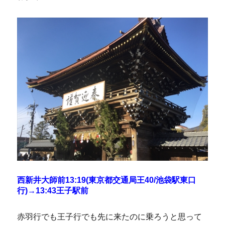
西新井大師前13:19(東京都交通局王40/池袋駅東口
行)→13:43王子駅前
赤羽行でも王子行でも先に来たのに乗ろうと思って