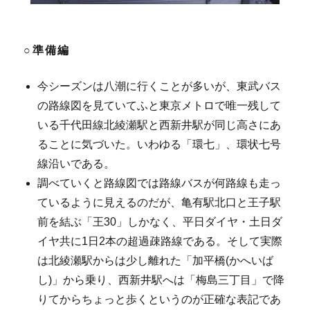
○準備編
今シーズンは八潮に行くことが多いが、東武バス
の路線図を見ていてふと東京メトロで唯一残して
いる千代田線北綾瀬駅と西新井駅が同じ高さにあ
ることに気づいた。いわゆる「環七」、環状七号
線沿いである。
調べていくと路線図では路線バスが何路線も走っ
ているように見えるのだが、亀有駅北口と王子駅
前を結ぶ「王30」しかなく、平日ダイヤ・土日ダ
イヤ共に1日2本の超過疎路線である。そして実際
は北綾瀬駅からは少し離れた「加平橋(かへいば
し)」から乗り、西新井駅へは「梅島三丁目」で降
りてからちょっと歩くというのが正確な表記であ