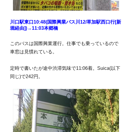
川口駅東口10:48(国際興業バス川12/草加駅西口行[新
堀経由])→11:03本郷橋
このバスは国際興業運行。仕事でも乗っているので
車窓は見慣れている。
定時で書いたが途中渋滞気味で11:06着。Suica(以下
同じ)で242円。