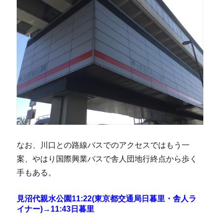
なお、川口との路線バスでのアクセスではもう一
案、やはり国際興業バスで舎人団地行終点から歩く
手もある。
見沼代親水公園11:22(東京都交通局日暮里・舎人ラ
イナー)→11:43日暮里