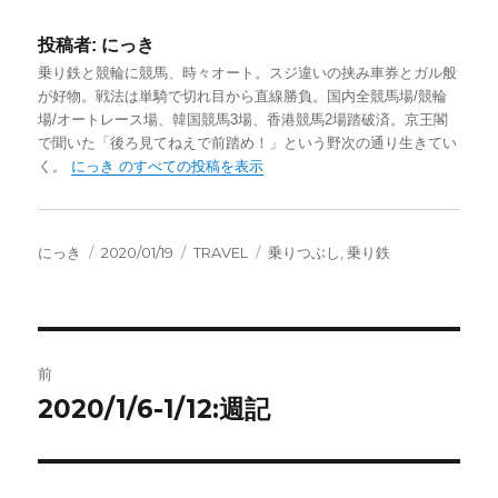
投稿者:
にっき
乗り鉄と競輪に競馬、時々オート。スジ違いの挟み車券とガル般
が好物。戦法は単騎で切れ目から直線勝負。国内全競馬場/競輪
場/オートレース場、韓国競馬3場、香港競馬2場踏破済。京王閣
で聞いた「後ろ見てねえで前踏め！」という野次の通り生きてい
く。
にっき のすべての投稿を表示
投
投
カ
タ
にっき
2020/01/19
TRAVEL
乗りつぶし
,
乗り鉄
稿
稿
テ
グ
者
日:
ゴ
リ
ー
投
前
稿
2020/1/6-1/12:週記
前
の
ナ
投
ビ