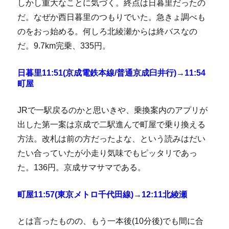
しかし重大なことに気づく。終点は日暮里だったの
だ。なぜか西日暮里のつもりでいた。急きょ調べも
のをおっ始める。何しろ北綾瀬からは終バスなの
だ。9.7km完乗、335円。
日暮里11:51(京成電鉄本線/普通京成臼井行)→11:54
町屋
JRで一駅戻るのかと思いきや、乗換案内のアプリが
出した第一案は京成で二駅進んで町屋で乗り換える
方法。改札は前の方だったよな、という読みはだい
たい合っていたが小走り気味でもピッタリであっ
た。136円。京成サマサマである。
町屋11:57(東京メトロ千代田線)→12:11北綾瀬
とは言ったものの、もう一本後(10分後)でも間に合