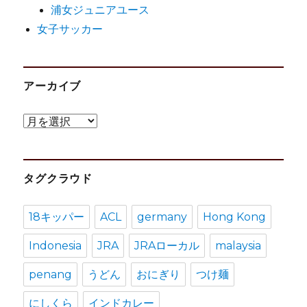
浦女ジュニアユース
女子サッカー
アーカイブ
ア
ー
カ
タグクラウド
イ
ブ
18キッパー
ACL
germany
Hong Kong
Indonesia
JRA
JRAローカル
malaysia
penang
うどん
おにぎり
つけ麺
にしくら
インドカレー