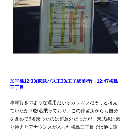
加平橋12:33(東武バス王30/王子駅前行)→12:47梅島
三丁目
車庫行きのような運用だからガラガラだろうと考え
ていたが10数名乗っており、この停留所からも自分
を含めて3名乗ったのは超意外だったが、東武線は乗
り換えとアナウンスが入った梅島三丁目では他に誰